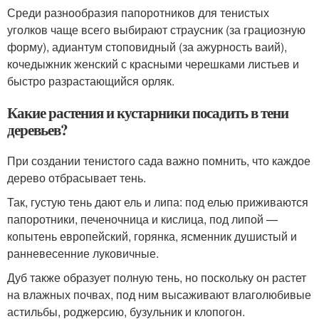
Среди разнообразия папоротников для тенистых
уголков чаще всего выбирают страусник (за грациозную
форму), адиантум стоповидный (за ажурность ваий),
кочедыжник женский с красными черешками листьев и
быстро разрастающийся орляк.
Какие растения и кустарники посадить в тени
деревьев?
При создании тенистого сада важно помнить, что каждое
дерево отбрасывает тень.
Так, густую тень дают ель и липа: под елью приживаются
папоротники, печеночница и кислица, под липой —
копытень европейский, горянка, ясменник душистый и
ранневесенние луковичные.
Дуб также образует полную тень, но поскольку он растет
на влажных почвах, под ним высаживают влаголюбивые
астильбы, роджерсию, бузульник и клопогон.