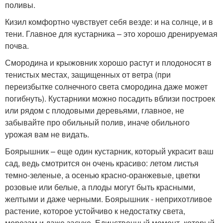
поливы.
Кизил комфортно чувствует себя везде: и на солнце, и в
тени. Главное для кустарника – это хорошо дренируемая
почва.
Смородина и крыжовник хорошо растут и плодоносят в
тенистых местах, защищенных от ветра (при
переизбытке солнечного света смородина даже может
погибнуть). Кустарники можно посадить вблизи построек
или рядом с плодовыми деревьями, главное, не
забывайте про обильный полив, иначе обильного
урожая вам не видать.
Боярышник – еще один кустарник, который украсит ваш
сад, ведь смотрится он очень красиво: летом листья
темно-зеленые, а осенью красно-оранжевые, цветки
розовые или белые, а плоды могут быть красными,
желтыми и даже черными. Боярышник - неприхотливое
растение, которое устойчиво к недостатку света,
морозам и даже засухе. Единственный момент, который