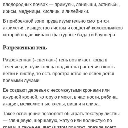
плодородных почвах — примулы, ландыши, астильбы,
ирисы, медуницы, кислицы и лилейники.
В прибрежной зоне пруда изумительно смотрится
аквилегия, изящество листвы и соцветий-колокольчиков
которой подчеркивают фактурные бадан и бруннера.
Разреженная тень
Разреженная («светлая») тень возникает, когда в
течение дня лучи солнца падают на растения сквозь
ветви и листву, то есть пространство не освещается
прямыми лучами.
Ее создают деревья с несомкнутыми кронами или
ажурной кроной, которую имеют, в частности, рябина,
акация, мелколистные клены, вишня и слива.
Такое освещение позволяет обыграть текстуру листвы
— глянцевую, шершавую, жатую или волнистую по
краям, а также ее цвет (в этом помогут, прежде всего,