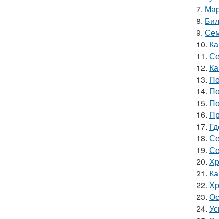
7.
Мар
8.
Бил
9.
Сем
10.
Ка
11.
Се
12.
Ка
13.
По
14.
По
15.
По
16.
Пр
17.
Гд
18.
Се
19.
Се
20.
Хр
21.
Ка
22.
Хр
23.
Ос
24.
Ус