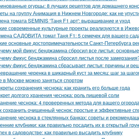
инованные огурцы: 8 лучших рецептов для домашнего кон
еты на группу Анимация в Нижнем Новгороде: как не упуст
ена томата SEMINIS 'Таня F1 арт': выращивание и уход
кие современные культурные проекты реализуются в Ижев
мена САДОВИТА томат Таня F1: 5 семечек для вашего сад
кие основные достопримечательности Санкт-Петербурга ре
чему мой фикус бенджамина сбросил все листья: основны
чему фикус бенджамина сбросил листья после замерзания?
чему фикус бенджамина сбрасывает листья: причины и ре
евращение черенка в шикарный куст за месяц: шаг за шаго
е в Москве можно заняться спортом
креты сохранения чеснока: как хранить его больше года
крет долгого хранения чеснока: роль пищевой соли
анение чеснока: 4 проверенных метода для вашего огород
к сохранить очищенный чеснок: простые и эффективные с
анение чеснока в стеклянных банках: советы и рекомендац
енние клубники: как правильно посадить их в открытый гру
пех в садоводстве: как правильно высадить клубнику