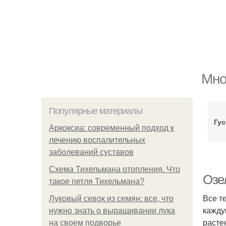
Мно
Популярные материалы
Гус
Аркоксиа: современный подход к
лечению воспалительных
заболеваний суставов
Схема Тихельмана отопления. Что
Озе
такое петля Тихельмана?
Все т
Луковый севок из семян: все, что
кажду
нужно знать о выращивании лука
расте
на своем подворье