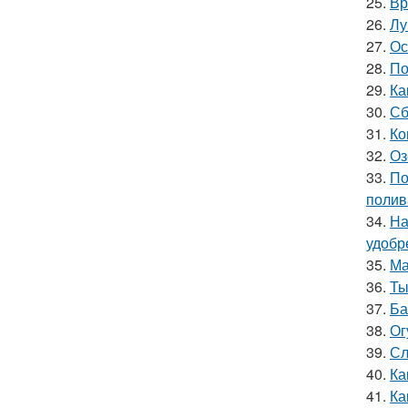
25.
Вр
26.
Лу
27.
Ос
28.
По
29.
Ка
30.
Сб
31.
Ко
32.
Оз
33.
По
полив
34.
На
удобр
35.
Ма
36.
Ты
37.
Ба
38.
Ог
39.
Сл
40.
Ка
41.
Ка