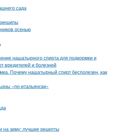
ашнего сада
принципы
рников осенью
ь
ение нашатырного спирта для подкормки и
от вредителей и болезней
мка. Почему нашатырный спирт бесполезен, как
оны «по-итальянски»
ада
и на зиму: лучшие рецепты