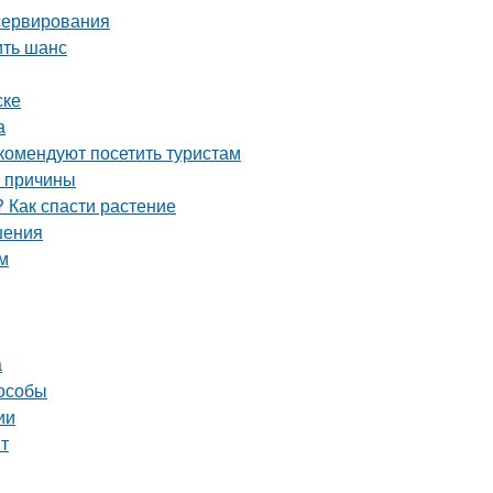
сервирования
ить шанс
ске
а
комендуют посетить туристам
е причины
 Как спасти растение
шения
м
а
пособы
ии
нт