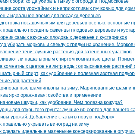
емя сбора: когда убирать тыкву с огорода в Подмосковье
чшие сорта урожайных и неприхотливых пучковых для дом
ень: идеальное время для посадки деревьев
дготовка посадочных ям для деревьев осенью: основные 
к правильно посадить саженцы плодовых деревьев и куста
орник самых вкусных плодовых деревьев и кустарников
гда убирать морковь и свеклу с грядки на хранение. Морков
еленение тени: лучшие растения для затененных участков
ливают ли нашатырным спиртом комнатные цветы. Примен
а комнатных цветов на литр воды: опрыскивание растений 
шатырный спирт, как удобрение и полезная азотная подкор
ение для растений
ринованные шампиньоны на зиму. Маринованные шампинь
ква ярко оранжевая: свойства и применение
нановые шкурки, как удобрение. Чем полезна кожура?
урцы для открытого грунта: лучшие 50 сортов для вашего с
ивы урожай. Добавление статьи в новую подборку
к правильно укрывать виноград на зиму
к сделать идеальные маленькие консервированные огурчик