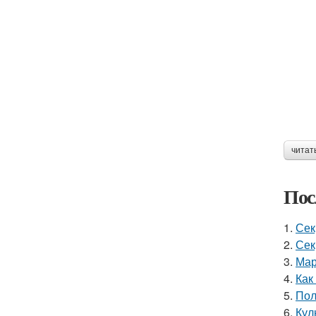
читат
Пос
1.
Сек
2.
Сек
3.
Мар
4.
Как
5.
Пол
6.
Кул