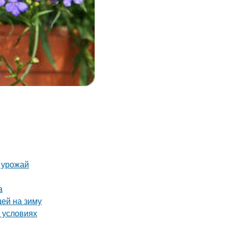
ь урожай
а
цей на зиму
 условиях