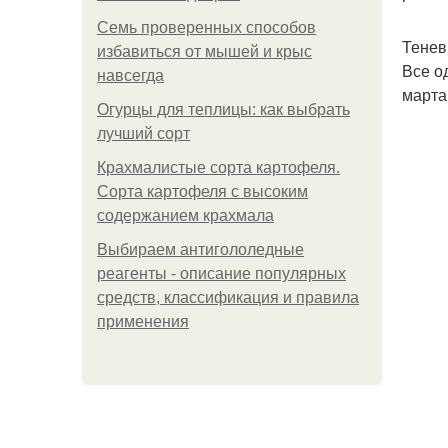
Семь проверенных способов
Тенев
избавиться от мышей и крыс
Все о
навсегда
марта
Огурцы для теплицы: как выбрать
лучший сорт
Крахмалистые сорта картофеля.
Сорта картофеля с высоким
содержанием крахмала
Выбираем антигололедные
реагенты - описание популярных
средств, классификация и правила
применения