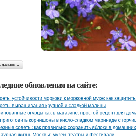
ь дальше →
ледние обновления на сайте:
реты устойчивости моркови к морковной мухе: как защитит
реты выращивания крупной и сладкой малины
инованные огурцы как в магазине: простой рецепт для дом
 приготовить корнишоны в кисло-сладком маринаде с горчи
езные советы: как правильно сохранить яблоки в домашних
ьтурная жизнь Москвы: музеи, театры и фестивали