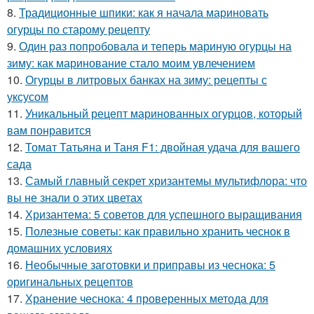
8.
Традиционные шпики: как я начала мариновать
огурцы по старому рецепту
9.
Один раз попробовала и теперь мариную огурцы на
зиму: как маринование стало моим увлечением
10.
Огурцы в литровых банках на зиму: рецепты с
уксусом
11.
Уникальный рецепт маринованных огурцов, который
вам понравится
12.
Томат Татьяна и Таня F1: двойная удача для вашего
сада
13.
Самый главный секрет хризантемы мультифлора: что
вы не знали о этих цветах
14.
Хризантема: 5 советов для успешного выращивания
15.
Полезные советы: как правильно хранить чеснок в
домашних условиях
16.
Необычные заготовки и приправы из чеснока: 5
оригинальных рецептов
17.
Хранение чеснока: 4 проверенных метода для