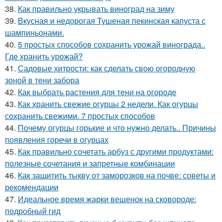
38.
Как правильно укрывать виноград на зиму
39.
Вкусная и недорогая Тушеная пекинская капуста с
шампиньонами.
40.
5 простых способов сохранить урожай винограда..
Где хранить урожай?
41.
Садовые хитрости: как сделать свою огородную
зоной в тени забора
42.
Как выбрать растения для тени на огороде
43.
Как хранить свежие огурцы 2 недели. Как огурцы
сохранить свежими. 7 простых способов
44.
Почему огурцы горькие и что нужно делать.. Причины
появления горечи в огурцах
45.
Как правильно сочетать арбуз с другими продуктами:
полезные сочетания и запретные комбинации
46.
Как защитить тыкву от заморозков на почве: советы и
рекомендации
47.
Идеальное время жарки вешенок на сковороде:
подробный гид