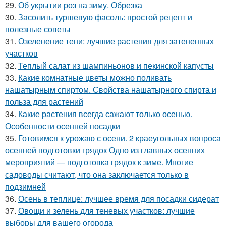
29.
Об укрытии роз на зиму. Обрезка
30.
Засолить туршевую фасоль: простой рецепт и
полезные советы
31.
Озеленение тени: лучшие растения для затененных
участков
32.
Теплый салат из шампиньонов и пекинской капусты
33.
Какие комнатные цветы можно поливать
нашатырным спиртом. Свойства нашатырного спирта и
польза для растений
34.
Какие растения всегда сажают только осенью.
Особенности осенней посадки
35.
Готовимся к урожаю с осени. 2 краеугольных вопроса
осенней подготовки грядок Одно из главных осенних
мероприятий — подготовка грядок к зиме. Многие
садоводы считают, что она заключается только в
подзимней
36.
Осень в теплице: лучшее время для посадки сидерат
37.
Овощи и зелень для теневых участков: лучшие
выборы для вашего огорода