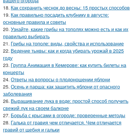
вашего огорода
18.
Как сохранить чеснок до весны: 15 простых способов
19.
Как правильно посадить клубнику в августе:
основные правила и советы
20.
Узнайте, какие грибы на тополях можно есть и как их
правильно выбирать
21.
Грибы на тополе: виды, свойства и использование
22.
Ведение тыквы: как и когда убирать урожай в 2025
году
23.
Группа Анимация в Кемерове: как купить билеты на
концерты
24.
Ответы на вопросы о плодоношении яблони
25.
Осень и парша: как защитить яблони от опасного
заболевания
26.
Выращивание лука в воде: простой способ получить
свежий лук на своем балконе
27.
Борьба с крысами в огороде: проверенные методы
28.
Галька от гравия чем отличается. Чем отличается
гравий от щебня и гальки