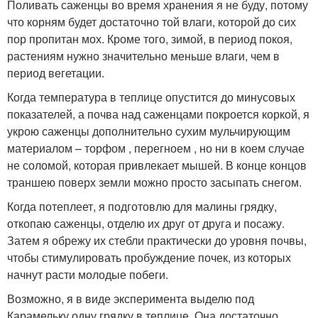
Поливать саженцы во время хранения я не буду, потому
что корням будет достаточно той влаги, которой до сих
пор пропитан мох. Кроме того, зимой, в период покоя,
растениям нужно значительно меньше влаги, чем в
период вегетации.
Когда температура в теплице опустится до минусовых
показателей, а почва над саженцами покроется коркой, я
укрою саженцы дополнительно сухим мульчирующим
материалом – торфом , перегноем , но ни в коем случае
не соломой, которая привлекает мышей. В конце концов
траншею поверх земли можно просто засыпать снегом.
Когда потеплеет, я подготовлю для малины грядку,
откопаю саженцы, отделю их друг от друга и посажу.
Затем я обрежу их стебли практически до уровня почвы,
чтобы стимулировать пробуждение почек, из которых
начнут расти молодые побеги.
Возможно, я в виде эксперимента выделю под
Карамельку одну грядку в теплице. Она достаточно