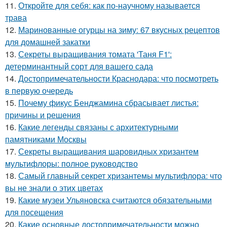
11.
Откройте для себя: как по-научному называется
трава
12.
Маринованные огурцы на зиму: 67 вкусных рецептов
для домашней закатки
13.
Секреты выращивания томата 'Таня F1':
детерминантный сорт для вашего сада
14.
Достопримечательности Краснодара: что посмотреть
в первую очередь
15.
Почему фикус Бенджамина сбрасывает листья:
причины и решения
16.
Какие легенды связаны с архитектурными
памятниками Москвы
17.
Секреты выращивания шаровидных хризантем
мультифлоры: полное руководство
18.
Самый главный секрет хризантемы мультифлора: что
вы не знали о этих цветах
19.
Какие музеи Ульяновска считаются обязательными
для посещения
20.
Какие основные достопримечательности можно