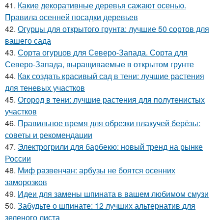
41.
Какие декоративные деревья сажают осенью.
Правила осенней посадки деревьев
42.
Огурцы для открытого грунта: лучшие 50 сортов для
вашего сада
43.
Сорта огурцов для Северо-Запада. Сорта для
Северо-Запада, выращиваемые в открытом грунте
44.
Как создать красивый сад в тени: лучшие растения
для теневых участков
45.
Огород в тени: лучшие растения для полутенистых
участков
46.
Правильное время для обрезки плакучей берёзы:
советы и рекомендации
47.
Электрогрили для барбекю: новый тренд на рынке
России
48.
Миф развенчан: арбузы не боятся осенних
заморозков
49.
Идеи для замены шпината в вашем любимом смузи
50.
Забудьте о шпинате: 12 лучших альтернатив для
зеленого листа