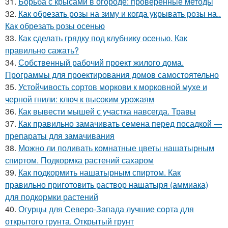
31.
Борьба с крысами в огороде: проверенные методы
32.
Как обрезать розы на зиму и когда укрывать розы на..
Как обрезать розы осенью
33.
Как сделать грядку под клубнику осенью. Как
правильно сажать?
34.
Собственный рабочий проект жилого дома.
Программы для проектирования домов самостоятельно
35.
Устойчивость сортов моркови к морковной мухе и
черной гнили: ключ к высоким урожаям
36.
Как вывести мышей с участка навсегда. Травы
37.
Как правильно замачивать семена перед посадкой —
препараты для замачивания
38.
Можно ли поливать комнатные цветы нашатырным
спиртом. Подкормка растений сахаром
39.
Как подкормить нашатырным спиртом. Как
правильно приготовить раствор нашатыря (аммиака)
для подкормки растений
40.
Огурцы для Северо-Запада лучшие сорта для
открытого грунта. Открытый грунт