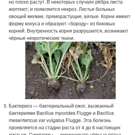
но плохо растут. В некоторых случаях рёбра листа
желтеют, и появляется некроз. Листья больных
овощей мелкие, пряморастущие, вялые. Корни имеют
форму конуса и образуют «бороду» из боковых
корней. Внутренность корня разрушается, возникают
чёрные некротические ткани.
Бактериоз — бактериальный ожог, вызванный
бактериями Bacillus mycoides Flugge и Bacillus
mesentericus var vulgatus Flugge. Эта болезнь
проявляется на стадии роста от 4 до 6 настоящих
листьев. Симптомы — коричневато-чёрные пятна,