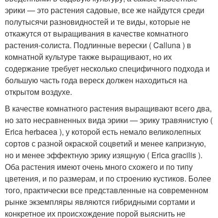
эрики — это растения садовые, все же найдутся среди
полутысячи разновидностей и те виды, которые не
откажутся от выращивания в качестве комнатного
растения-солиста. Подлинные верески ( Calluna ) в
комнатной культуре также выращивают, но их
содержание требует несколько специфичного подхода и
большую часть года вереск должен находиться на
открытом воздухе.
В качестве комнатного растения выращивают всего два,
но зато несравненных вида эрики — эрику травянистую (
Erica herbacea ), у которой есть немало великолепных
сортов с разной окраской соцветий и менее капризную,
но и менее эффектную эрику изящную ( Erica gracilis ).
Оба растения имеют очень много схожего и по типу
цветения, и по размерам, и по строению кустиков. Более
того, практически все представленные на современном
рынке экземпляры являются гибридными сортами и
конкретное их происхождение порой выяснить не