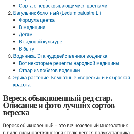
Сорта с нераскрывающимися цветками
Багульник болотный (Ledum palustre L.)
Формула цветка
В медицине
Детям
В садовой культуре
В быту
Водяника. Эта чудодейственная водяника!
Вот некоторые рецепты народной медицины
Отвар из побегов водяники
Эрика растение. Комнатные «верески» и их броская
красота
Вереск обыкновенный ред стар.
Описание и фото лучших сортов
вереска
Вереск обыкновенный – это вечнозеленый многолетник
в виде сильноветвящегося стелющегося полукустарника