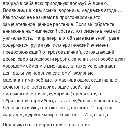
вобрал в себя всю природную пользу? А я знаю.
Водяника, шикша, ссыха, вороника, медвежья ягода….
Как только не называют в простонародье это
замечательное ценное растение. Если вы обратите
внимание на химический состав, то поймете в чем его
уникальность. Например, в этой замечательной траве
содержатся: рутин (антисклеротический элемент,
предохраняющий от кровоизлияний, сокращающий
время свертываемости крови), сапонины (способствуют
хорошему обмену в миокарде, а также успокаивают
центральную нервную систему), эфирные
масла(антимикробные, отхаркивающие, седативные,
мочегонные, регенерирующие свойства)
смолы(антисептики), кумарины( препятствуют
образованию тромбов), а также дубильные вещества,
бензойная и уксусная кислоты, витамин С, каротин,
марганец и другие микроэлементы… И т.д., и т.д.
Водяника благотворно влияет на снятие