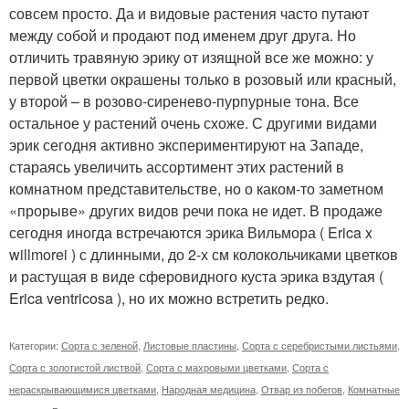
совсем просто. Да и видовые растения часто путают
между собой и продают под именем друг друга. Но
отличить травяную эрику от изящной все же можно: у
первой цветки окрашены только в розовый или красный,
у второй – в розово-сиренево-пурпурные тона. Все
остальное у растений очень схоже. С другими видами
эрик сегодня активно экспериментируют на Западе,
стараясь увеличить ассортимент этих растений в
комнатном представительстве, но о каком-то заметном
«прорыве» других видов речи пока не идет. В продаже
сегодня иногда встречаются эрика Вильмора ( Erica x
willmorei ) с длинными, до 2-х см колокольчиками цветков
и растущая в виде сферовидного куста эрика вздутая (
Erica ventricosa ), но их можно встретить редко.
Категории:
Сорта с зеленой
,
Листовые пластины
,
Сорта с серебристыми листьями
,
Сорта с золотистой листвой
,
Сорта с махровыми цветками
,
Сорта с
нераскрывающимися цветками
,
Народная медицина
,
Отвар из побегов
,
Комнатные