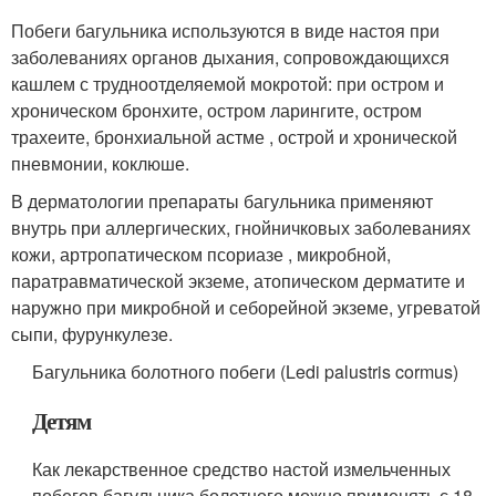
Побеги багульника используются в виде настоя при
заболеваниях органов дыхания, сопровождающихся
кашлем с трудноотделяемой мокротой: при остром и
хроническом бронхите, остром ларингите, остром
трахеите, бронхиальной астме , острой и хронической
пневмонии, коклюше.
В дерматологии препараты багульника применяют
внутрь при аллергических, гнойничковых заболеваниях
кожи, артропатическом псориазе , микробной,
паратравматической экземе, атопическом дерматите и
наружно при микробной и себорейной экземе, угреватой
сыпи, фурункулезе.
Багульника болотного побеги (Ledi palustris cormus)
Детям
Как лекарственное средство настой измельченных
побегов багульника болотного можно применять с 18