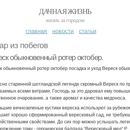
ДАЧНАЯ ЖИЗНЬ
жизнь за городом
главная
новости
статьи
ар из побегов
еск обыкновенный ротер октобер.
к обыкновенный ротер октобер посадка и уход Вереск обык
сно старинной шотландской легенде скромный Вереск по пр
ваемых всеми ветрами. Господь за это даровал ему повыш
твенное очарование, а также аромат и качества медоноса.
ьшие вечнозеленые кустики вереска используют за рубежо
шает хорошо сформированный вересковый сад, не требующи
ейственными свойствами. До сих пор можно услышать леге
ерждение тому - героическая баллада “Вересковый мед” Р.