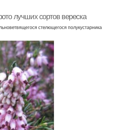
фото лучших сортов вереска
ильноветвящегося стелющегося полукустарника