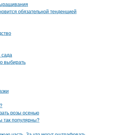
выращивания
ановится обязательной тенденцией
дство
 сада
но выбирать
азки
?
езать розы осенью
ы так популярны?
зжую часть. За что могут оштрафовать