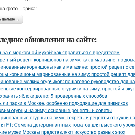
на фото – эрика:
ь дальше →
ледние обновления на сайте:
ьба с морковной мухой: как справиться с вредителем
ретный рецепт корнишонов на зиму: как в магазине, но до
инованные корнишоны как в магазине: простой рецепт с с
рцы корнишоны маринованные на зиму: простой рецепт дл
инование мелких огурчиков: пошаговое руководство для 
енькие консервированные огурчики на зиму: простой и вку
 хранить яблоки долго: 5 проверенных способов
ь ли парки в Москве, особенно подходящие для пикников
овим огурцы на зиму: основные рецепты и советы
ринованные огурцы на зиму: секреты и рецепты от кухни н
ня F1: Семена детерминантных томатов для высокого урож
кие музеи Москвы представляют искусство разных эпох