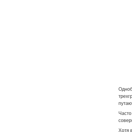
Одноб
трехг
путаю
Часто 
совер
Хотя 