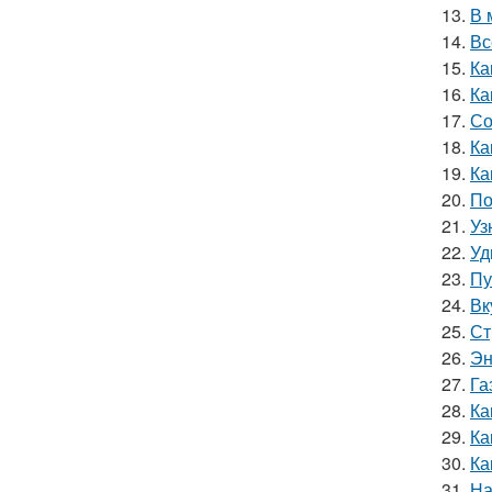
13.
В 
14.
Вс
15.
Ка
16.
Ка
17.
Со
18.
Ка
19.
Ка
20.
По
21.
Уз
22.
Уд
23.
Пу
24.
Вк
25.
Ст
26.
Эн
27.
Га
28.
Ка
29.
Ка
30.
Ка
31.
На