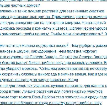
льцев частных домов?
еленение тени: лучшие растения для затененных участков
миак для комнатных цветов. Применение раствора аммиака
лив домашних цветов нашатырным спиртом. Нашатырный с
дкормка рассады и комнатных цветов. Органические удобр
к заморозить грибы на зиму. Грибы можно замораживать? Э
монтантная малина подкормка весной. Чем удобрять ремо
нановые шкурки, как удобрение. Чем полезна кожура?
рта огурцов для Северо-Запада. Сорта для Северо-Запада
к быстро растут белые грибы в лесу при разных условиях. В
гда убирают морковь. "Слишком рано выкапывать не совету
к сохранить саженцы винограда в зимнее время. Как и где 
к укрыть виноград на зиму правильно. Когда
ощи для тенистых участков: лучшие варианты для вашего 
ород в тени: лучшие растения для полутенистых участков
чему сорт томата Поль Робсон стал популярным среди сад
зонные особенности: когда и почему растут грибы в лесу