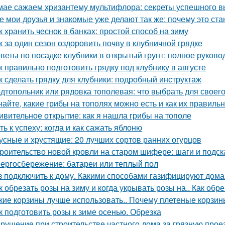
мае сажаем хризантему мультифлора: секреты успешного 
е мои друзья и знакомые уже делают так же: почему это ст
к хранить чеснок в банках: простой способ на зиму
к за один сезон оздоровить почву в клубничной грядке
веты по посадке клубники в открытый грунт: полное руково
к правильно подготовить грядку под клубнику в августе
к сделать грядку для клубники: подробный инструктаж
дтопольник или рядовка тополевая: что выбрать для своего
найте, какие грибы на тополях можно есть и как их правиль
ивительное открытие: как я нашла грибы на тополе
ть к успеху: когда и как сажать яблоню
усные и хрустящие: 20 лучших сортов ранних огурцов
роительство новой кровли на старом шифере: шаги и подск
ергосбережение: батареи или теплый пол
з подключить к дому. Какими способами газифицируют дома
к обрезать розы на зиму и когда укрывать розы на.. Как обр
кие корзины лучше использовать.. Почему плетеные корзин
к подготовить розы к зиме осенью. Обрезка
рушение при строительстве частного дома за грязную прое