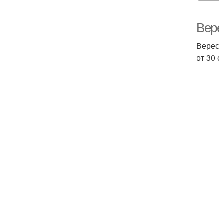
Вер
Верес
от 30 