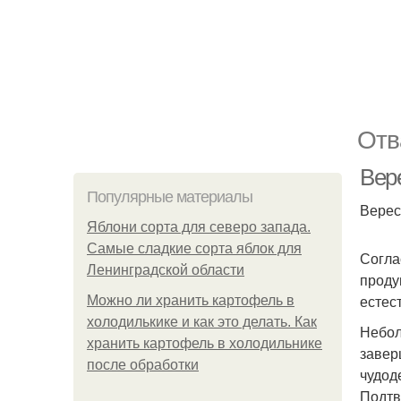
Отв
Вер
Популярные материалы
Верес
Яблони сорта для северо запада.
Самые сладкие сорта яблок для
Согла
Ленинградской области
проду
естес
Можно ли хранить картофель в
холодилькике и как это делать. Как
Небол
хранить картофель в холодильнике
завер
после обработки
чудод
Подтв