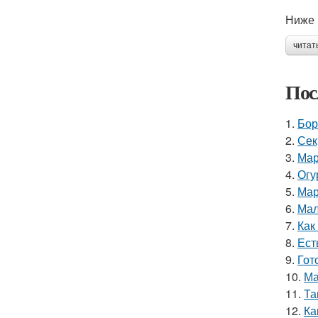
Ниже 
читат
Пос
1.
Бор
2.
Сек
3.
Мар
4.
Огу
5.
Мар
6.
Мал
7.
Как
8.
Ест
9.
Гот
10.
Ма
11.
Та
12.
Ка