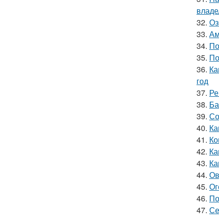
владе
32.
Оз
33.
Ам
34.
По
35.
По
36.
Ка
год
37.
Ре
38.
Ба
39.
Со
40.
Ка
41.
Ко
42.
Ка
43.
Ка
44.
Ов
45.
Ог
46.
По
47.
Се