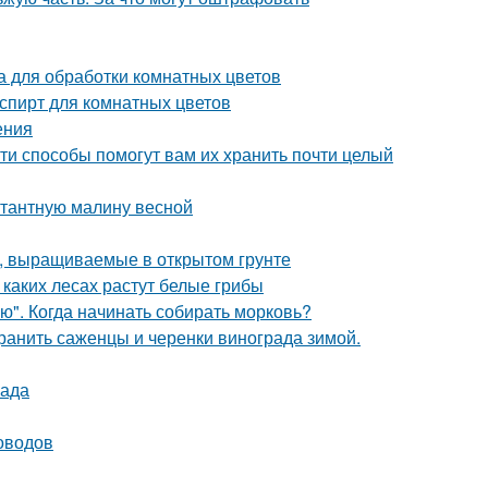
 для обработки комнатных цветов
пирт для комнатных цветов
ения
ти способы помогут вам их хранить почти целый
нтантную малину весной
, выращиваемые в открытом грунте
 каких лесах растут белые грибы
ю". Когда начинать собирать морковь?
хранить саженцы и черенки винограда зимой.
сада
оводов