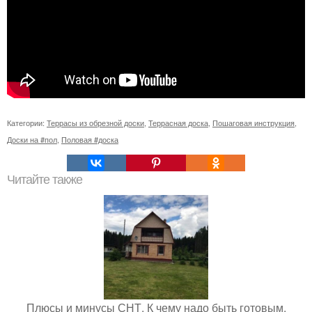
Категории:
Террасы из обрезной доски
,
Террасная доска
,
Пошаговая инструкция
,
Доски на #пол
,
Половая #доска
Читайте также
Плюсы и минусы СНТ. К чему надо быть готовым,