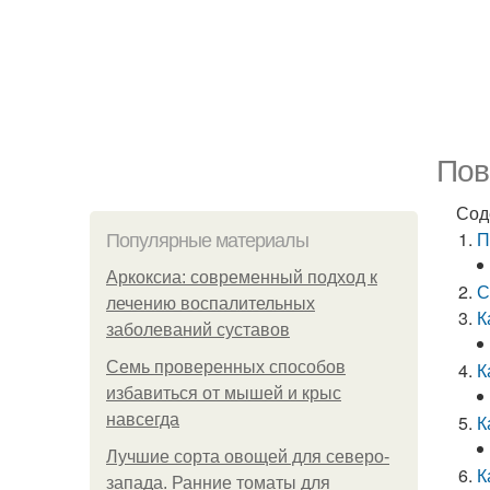
Пов
Сод
П
Популярные материалы
Аркоксиа: современный подход к
С
лечению воспалительных
К
заболеваний суставов
Семь проверенных способов
К
избавиться от мышей и крыс
навсегда
К
Лучшие сорта овощей для северо-
К
запада. Ранние томаты для