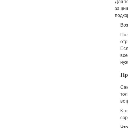
Для т
защищ
подко
Воз
Пол
отр
Есл
все
нуж
Пр
Сам
тол
вст
Кто
сор
Что