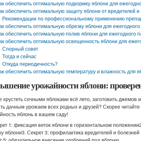
ак обеспечить оптимальную подкормку яблони для ежегодн
ак обеспечить оптимальную защиту яблони от вредителей 
Рекомендации по профессиональному применению препар
ак обеспечить оптимальную обрезку яблони для ежегодног
ак обеспечить оптимальную полив яблони для ежегодного 
ак обеспечить оптимальную освещенность яблони для еже
Спорный совет
Тогда и сейчас
Откуда периодичность?
ак обеспечить оптимальную температуру и влажность для 
ышение урожайности яблони: провере
е хрустеть сочными яблоками всё лето, заготовить джемов 
ить дачным урожаем всех родных и друзей? Скорее читайте 
йность яблонь в вашем саду!
крет 1: фиксация веток яблони в горизонтальном положении
ку яблони3. Секрет 3: профилактика вредителей и болезней
т 5: обязательное внесение удобрений под яблоню