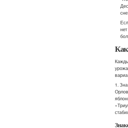
Дес
сне
Есл
нет
бол
Как
Кажды
урожа
вариа
1. Зн
Орлов
яблон
«Триу
стаби
Знак