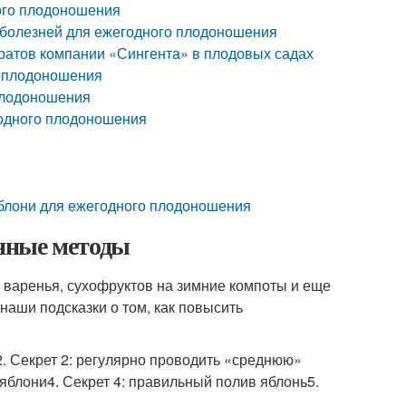
ого плодоношения
и болезней для ежегодного плодоношения
атов компании «Сингента» в плодовых садах
о плодоношения
плодоношения
годного плодоношения
яблони для ежегодного плодоношения
нные методы
и варенья, сухофруктов на зимние компоты и еще
наши подсказки о том, как повысить
2. Секрет 2: регулярно проводить «среднюю»
 яблони4. Секрет 4: правильный полив яблонь5.