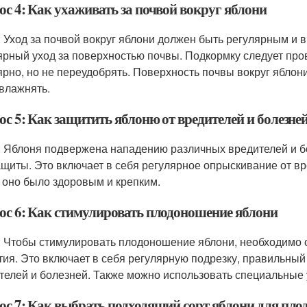
ос 4: Как ухаживать за почвой вокруг яблони
: Уход за почвой вокруг яблони должен быть регулярным и в
ярный уход за поверхностью почвы. Подкормку следует пров
ярно, но не переудобрять. Поверхность почвы вокруг яблони
влажнять.
с 5: Как защитить яблоню от вредителей и болезне
: Яблоня подвержена нападению различных вредителей и б
ащиты. Это включает в себя регулярное опрыскивание от вре
 оно было здоровым и крепким.
ос 6: Как стимулировать плодоношение яблони
: Чтобы стимулировать плодоношение яблони, необходимо о
тия. Это включает в себя регулярную подрезку, правильный
телей и болезней. Также можно использовать специальные
ос 7: Как выбрать подходящий сорт яблони для пл