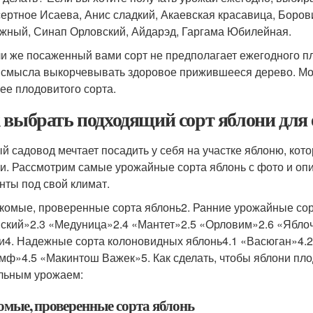
ертное Исаева, Анис сладкий, Акаевская красавица, Боров
жный, Синап Орловский, Айдарэд, Гаргама Юбилейная.
и же посаженный вами сорт не предполагает ежегодного пл
 смысла выкорчевывать здоровое прижившееся дерево. Можн
ее плодовитого сорта.
 выбрать подходящий сорт яблони для
й садовод мечтает посадить у себя на участке яблоню, кото
и. Рассмотрим самые урожайные сорта яблонь с фото и оп
нты под свой климат.
акомые, проверенные сорта яблонь2. Ранние урожайные со
ский»2.3 «Медуница»2.4 «Мантет»2.5 «Орловим»2.6 «Ябл
и4. Надежные сорта колоновидных яблонь4.1 «Васюган»4.2
мф»4.5 «Макинтош Важек»5. Как сделать, чтобы яблони пло
льным урожаем:
омые, проверенные сорта яблонь