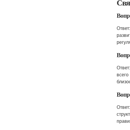
Свя
Вопр
Ответ
разви
регул
Вопр
Ответ
всего
близо
Вопр
Ответ
струк
прави