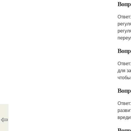
Вопр
Ответ
регул
регул
переу
Вопро
Ответ
для з
чтобы
Вопр
Ответ
разви
⇦
вреди
Вопр