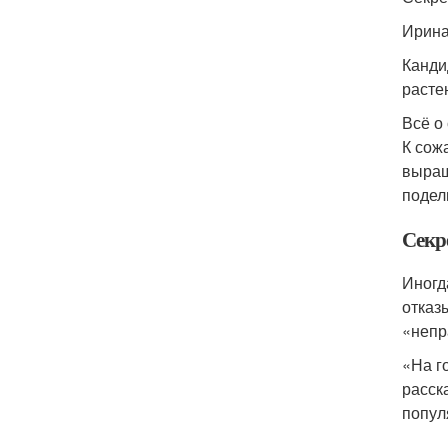
Ирина
Канди
расте
Всё о
К сож
выращ
подел
Секр
Иногд
отказ
«непр
«На г
расск
попул