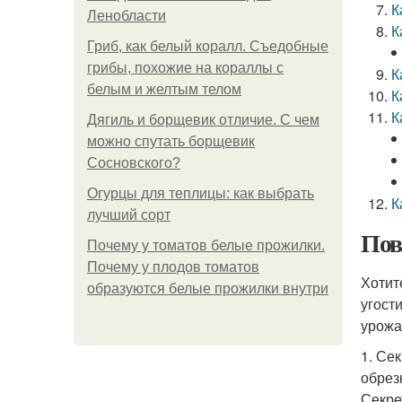
К
Ленобласти
К
Гриб, как белый коралл. Съедобные
грибы, похожие на кораллы с
К
белым и желтым телом
К
К
Дягиль и борщевик отличие. С чем
можно спутать борщевик
Сосновского?
Огурцы для теплицы: как выбрать
К
лучший сорт
Пов
Почему у томатов белые прожилки.
Почему у плодов томатов
Хотит
образуются белые прожилки внутри
угост
урожа
1. Се
обрез
Секре