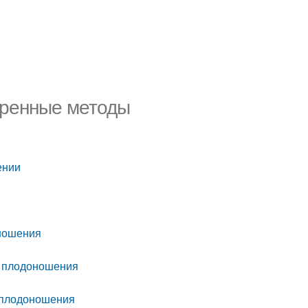
еренные методы
ении
оношения
о плодоношения
о плодоношения