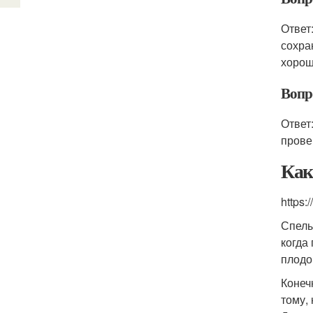
Ответ
сохра
хорош
Вопро
Ответ
прове
Как
https:
Спелы
когда
плодо
Конеч
тому,