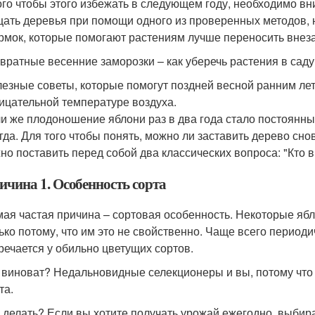
ого чтобы этого избежать в следующем году, необходимо вн
ать деревья при помощи одного из проверенных методов,
рмок, которые помогают растениям лучше переносить внез
вратные весенние заморозки – как уберечь растения в саду
езные советы, которые помогут поздней весной ранним лет
ицательной температуре воздуха.
и же плодоношение яблони раз в два года стало постоянны
гда. Для того чтобы понять, можно ли заставить дерево сн
но поставить перед собой два классических вопроса: "Кто в
ичина 1. Особенность сорта
ая частая причина – сортовая особенность. Некоторые ябл
ько потому, что им это не свойственно. Чаще всего период
речается у обильно цветущих сортов.
 виноват? Недальновидные селекционеры и вы, потому что
та.
 делать? Если вы хотите получать урожай ежегодно, выбир