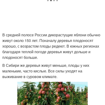
Уход за плодовым
Уход за молодой
садом
В средней полосе России дикорастущие яблони обычно
живут около 150 лет. Поначалу деревья плодоносят
Уход за плодовыми
Уход за старой яблоней
хорошо, с возрастом плоды редеют. В южных регионах
деревьями
благодаря теплой погоде деревья живут дольше и
плодоносят больше.
В Сибири же деревья живут меньше, плоды у них
маленькие, часто кислые. Все силы уходят на
выживание в суровом климате.