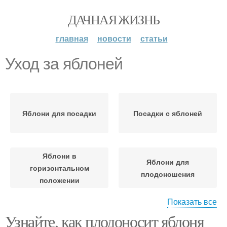
ДАЧНАЯ ЖИЗНЬ
главная
новости
статьи
Уход за яблоней
Яблони для посадки
Посадки с яблоней
Яблони в
Яблони для
горизонтальном
плодоношения
положении
Показать все
Узнайте, как плодоносит яблоня
Яблони для ежегодного
Яблони от вредителей