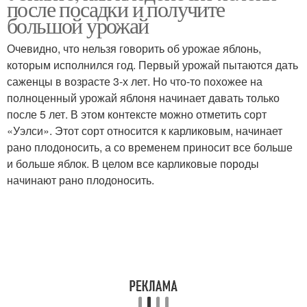
после посадки и получите
плодоношения
большой урожай
Очевидно, что нельзя говорить об урожае яблонь,
которым исполнился год. Первый урожай пытаются дать
Влажность для яблони
Осенний уход
саженцы в возрасте 3-х лет. Но что-то похожее на
полноценный урожай яблоня начинает давать только
после 5 лет. В этом контексте можно отметить сорт
«Уэлси». Этот сорт относится к карликовым, начинает
Лечение на яблоню
Яблони от парши
рано плодоносить, а со временем приносит все больше
и больше яблок. В целом все карликовые породы
начинают рано плодоносить.
Симптомы на яблонях
Парши на яблонях
Болезный яблоня
Уход за садом