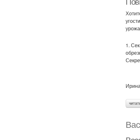
Пов
Хотит
угост
урожа
1. Се
обрез
Секре
Ирина
читат
Вас