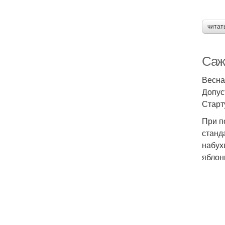
читат
Саж
Весна
Допус
Старт
При п
станд
набух
яблон