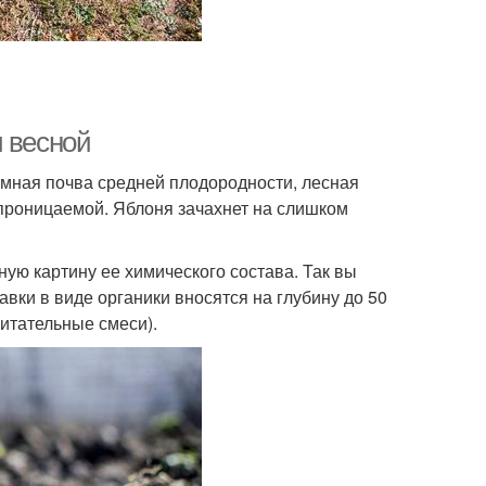
и весной
емная почва средней плодородности, лесная
опроницаемой. Яблоня зачахнет на слишком
ную картину ее химического состава. Так вы
вки в виде органики вносятся на глубину до 50
итательные смеси).