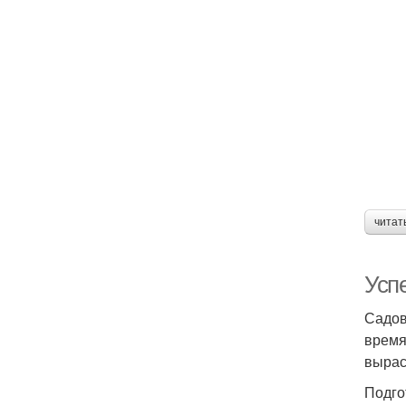
читат
Успе
Садов
время
вырас
Подго