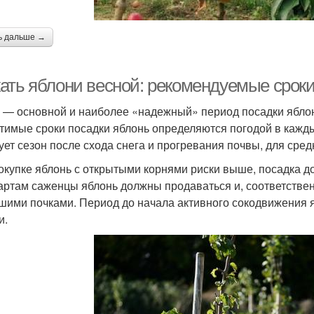
ь дальше →
ать яблони весной: рекомендуемые сроки
 — основной и наиболее «надежный» период посадки яблон
тимые сроки посадки яблонь определяются погодой в кажды
ует сезон после схода снега и прогревания почвы, для сре
окупке яблонь с открытыми корнями риски выше, посадка д
артам саженцы яблонь должны продаваться и, соответствен
шими почками. Период до начала активного сокодвижения 
и.