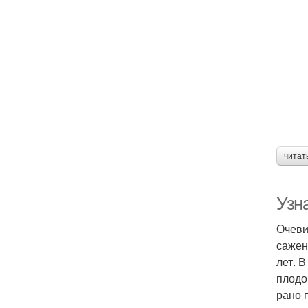
читат
Узн
Очеви
сажен
лет. 
плодо
рано 