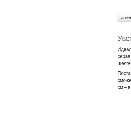
читат
Уве
Идеал
серая
щелоч
Поста
сможе
см – 