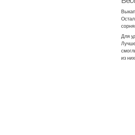
Вес
Выкап
Остал
сорня
Для у
Лучше
смогл
из ни