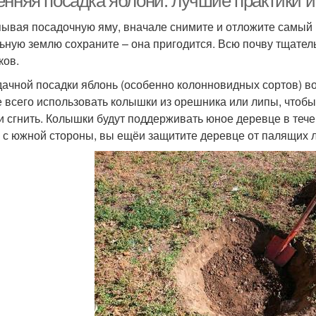
енняя посадка яблони: лучшие практики и
ывая посадочную яму, вначале снимите и отложите самый в
ьную землю сохраните – она пригодится. Всю почву тщатель
ков.
дачной посадки яблонь (особенно колонновидных сортов) в
 всего использовать колышки из орешника или липы, чтобы 
и сгнить. Колышки будут поддерживать юное деревце в течен
х с южной стороны, вы ещёи защитите деревце от палящих л