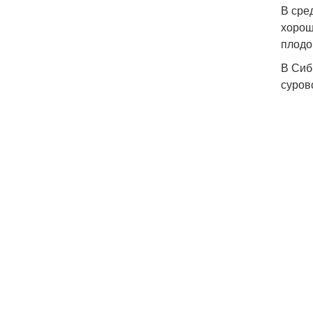
В сре
хорош
плодо
В Сиб
суров