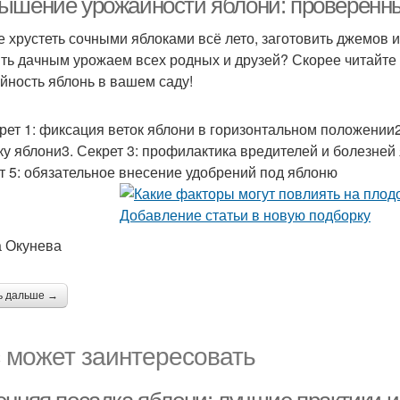
ышение урожайности яблони: проверенн
е хрустеть сочными яблоками всё лето, заготовить джемов 
ить дачным урожаем всех родных и друзей? Скорее читайте 
йность яблонь в вашем саду!
крет 1: фиксация веток яблони в горизонтальном положении
ку яблони3. Секрет 3: профилактика вредителей и болезней
т 5: обязательное внесение удобрений под яблоню
 Окунева
ь дальше →
 может заинтересовать