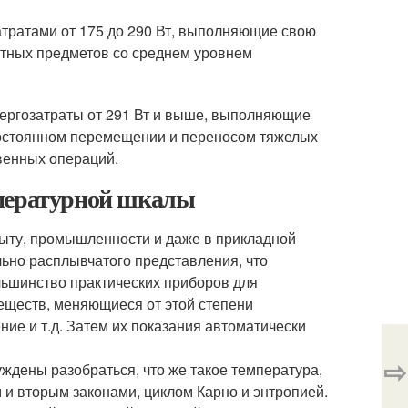
озатратами от 175 до 290 Вт, выполняющие свою
тных предметов со среднем уровнем
 энергозатраты от 291 Вт и выше, выполняющие
постоянном перемещении и переносом тяжелых
венных операций.
мпературной шкалы
 быту, промышленности и даже в прикладной
льно расплывчатого представления, что
ольшинство практических приборов для
еществ, меняющиеся от этой степени
ние и т.д. Затем их показания автоматически
⇨
ждены разобраться, что же такое температура,
и вторым законами, циклом Карно и энтропией.