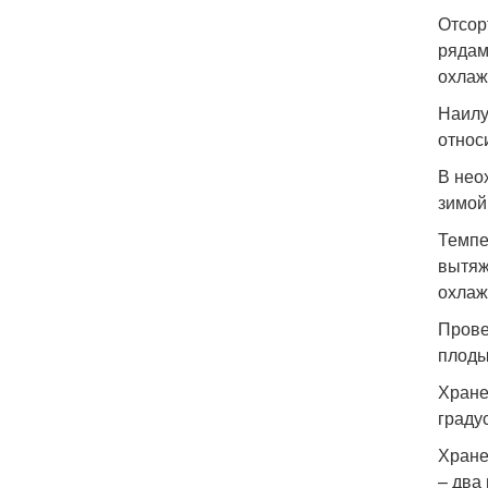
Отсор
рядам
охлаж
Наилу
относ
В нео
зимой
Темпе
вытяж
охлаж
Прове
плоды
Хране
граду
Хране
– два