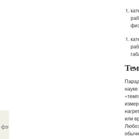
кат
раб
физ
кат
раб
габ
Тем
Парад
науке
«темп
измер
нагре
или в
⇦
Любоз
обычн