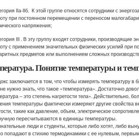
егория IIа-IIб. К этой группе относятся сотрудники с энерг
оту при постоянном перемещении с переносом малогабари
ического напряжения;
егория III . В эту группу входят сотрудники, производящие
оту с применением значительных физических усилий при 
аритных предметов или выполнением сложных производст
пература. Понятие температуры и те
окс заключается в том, что чтобы измерять температуру в
 не нужно знать, что такое «температура». Достаточно дово
ература – это степень нагретости тела». Действительно, б
ения температуры фактически измеряют другие свойства в
тости, такие как давление, объем, электрическое сопротивле
ручную пересчитываются в единицы температуры.
нательные люди и студенты, которые либо хотят, либо выну
о попадают в стихию термодинамики с ее нулевым, первым 