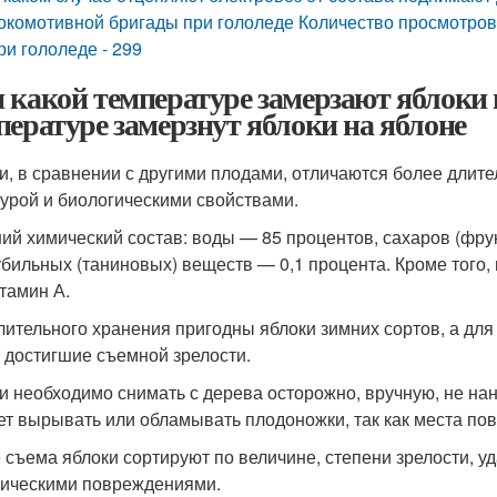
окомотивной бригады при гололеде Количество просмотров
ри гололеде - 299
 какой температуре замерзают яблоки 
пературе замерзнут яблоки на яблоне
и, в сравнении с другими плодами, отличаются более длите
турой и биологическими свойствами.
ий химический состав: воды — 85 процентов, сахаров (фру
дубильных (таниновых) веществ — 0,1 процента. Кроме того
тамин А.
лительного хранения пригодны яблоки зимних сортов, а дл
, достигшие съемной зрелости.
и необходимо снимать с дерева осторожно, вручную, не на
ет вырывать или обламывать плодоножки, так как места по
 съема яблоки сортируют по величине, степени зрелости, 
ическими повреждениями.