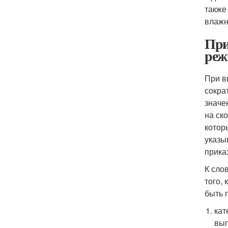
также
влажн
При
реж
При в
сокра
значе
на ск
котор
указы
прика
К сло
того,
быть 
кат
вып