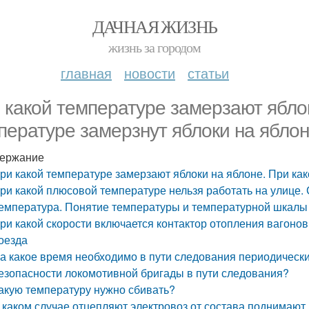
ДАЧНАЯ ЖИЗНЬ
жизнь за городом
главная
новости
статьи
 какой температуре замерзают яблок
пературе замерзнут яблоки на ябло
ержание
ри какой температуре замерзают яблоки на яблоне. При как
ри какой плюсовой температуре нельзя работать на улице.
емпература. Понятие температуры и температурной шкалы
ри какой скорости включается контактор отопления вагоно
оезда
а какое время необходимо в пути следования периодическ
езопасности локомотивной бригады в пути следования?
акую температуру нужно сбивать?
 каком случае отцепляют электровоз от состава поднимают 