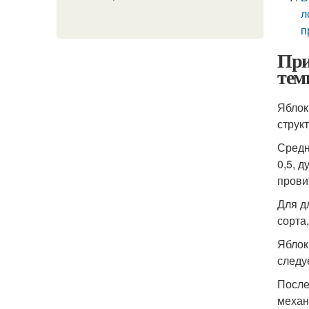
л
п
При
тем
Яблок
струк
Средн
0,5, 
прови
Для д
сорта
Яблок
следу
После
механ