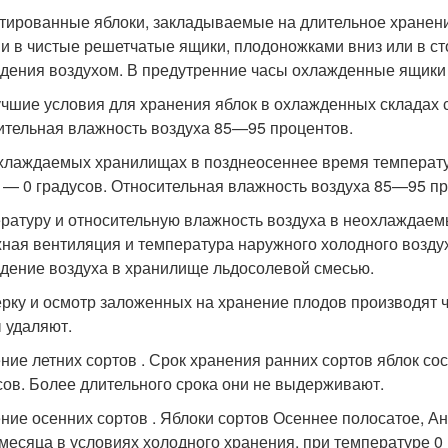
тированные яблоки, закладываемые на длительное хранени
и в чистые решетчатые ящики, плодоножками вниз или в ст
дения воздухом. В предутренние часы охлажденные ящики с
чшие условия для хранения яблок в охлажденных складах с
ительная влажность воздуха 85—95 процентов.
хлаждаемых хранилищах в позднеосеннее время температур
 — 0 градусов. Относительная влажность воздуха 85—95 пр
ратуру и относительную влажность воздуха в неохлаждае
ная вентиляция и температура наружного холодного возду
дение воздуха в хранилище льдосолевой смесью.
рку и осмотр заложенных на хранение плодов производят
 удаляют.
ние летних сортов . Срок хранения ранних сортов яблок со
сов. Более длительного срока они не выдерживают.
ние осенних сортов . Яблоки сортов Осеннее полосатое, Ан
 месяца в условиях холодного хранения, при температуре 0