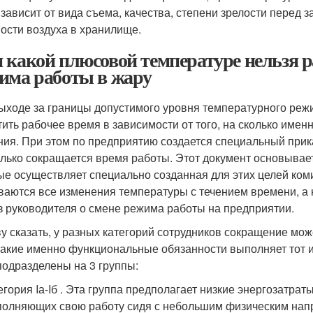
 зависит от вида съема, качества, степени зрелости перед 
ости воздуха в хранилище.
 какой плюсовой температуре нельзя р
има работы в жару
ыходе за границы допустимого уровня температурного режи
тить рабочее время в зависимости от того, на сколько им
ния. При этом по предприятию создается специальный прика
олько сокращается время работы. Этот документ основывае
ые осуществляет специально созданная для этих целей коми
ваются все изменения температуры с течением времени, а н
з руководителя о смене режима работы на предприятии.
ву сказать, у разных категорий сотрудников сокращение мож
 какие именно функциональные обязанности выполняет тот ил
подразделены на 3 группы:
егория Iа-Iб . Эта группа предполагает низкие энергозатрат
олняющих свою работу сидя с небольшим физическим на