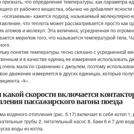
 признать, что определение температуры, как параметра 
ящего от рабочего вещества, обычно не добавляет ясности
 «осязаемым» кажется подход, называемый молекулярно-ки
тавление, что теплота может рассматривается просто как од
ия атомов и молекул. Эта величина, усредненная по огромн
вается мерилом того, что называется температурой тела. Ч
ного.
льку понятие температуры тесно связано с усредненной кин
твенным и в качестве единиц ее измерения использовать д
ц очень мала по сравнению с джоулем, поэтому использова
вое движение измеряется в других единицах, которые пол
ициента «k».
 какой скорости включается контактор
пления пассажирского вагона поезда
ма водяного отопления (рис. 5.17) включает в себя котел 1
ательные трубы 2, питательный насос 8, баки 6 и 7 для воды
пуска воды из котла.