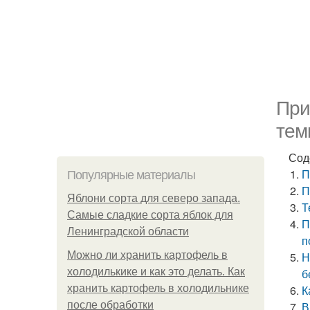
При
тем
Сод
П
Популярные материалы
П
Яблони сорта для северо запада.
Т
Самые сладкие сорта яблок для
П
Ленинградской области
п
Можно ли хранить картофель в
Н
холодилькике и как это делать. Как
б
хранить картофель в холодильнике
К
после обработки
В