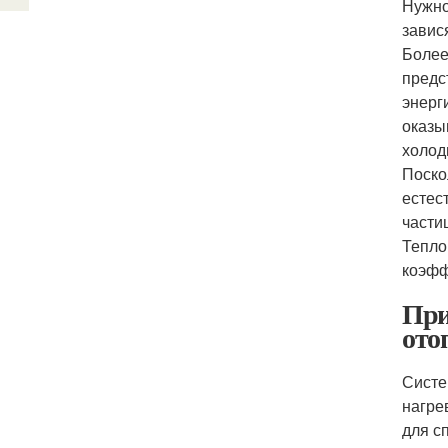
Нужно
завис
Более
предс
энерг
оказы
холод
Поско
естес
части
Тепло
коэфф
При
ото
Систе
нагрев
для с