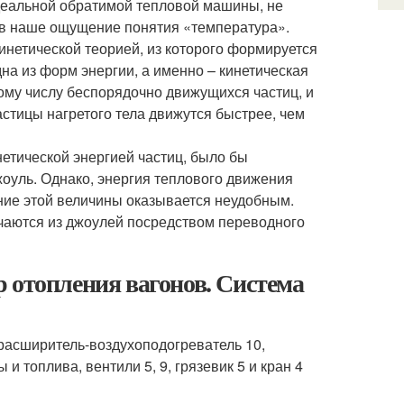
идеальной обратимой тепловой машины, не
 в наше ощущение понятия «температура».
нетической теорией, из которого формируется
на из форм энергии, а именно – кинетическая
ому числу беспорядочно движущихся частиц, и
астицы нагретого тела движутся быстрее, чем
етической энергией частиц, было бы
жоуль. Однако, энергия теплового движения
ние этой величины оказывается неудобным.
учаются из джоулей посредством переводного
 отопления вагонов. Система
, расширитель-воздухоподогреватель 10,
 и топлива, вентили 5, 9, грязевик 5 и кран 4