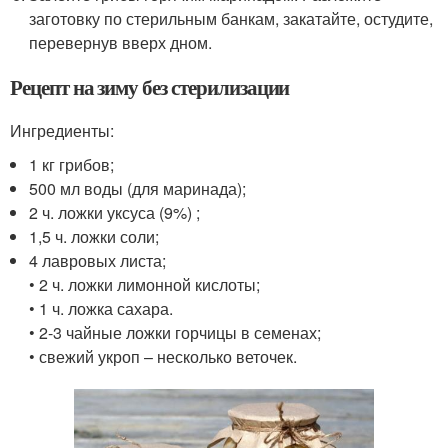
заготовку по стерильным банкам, закатайте, остудите,
перевернув вверх дном.
Рецепт на зиму без стерилизации
Ингредиенты:
1 кг грибов;
500 мл воды (для маринада);
2 ч. ложки уксуса (9%) ;
1,5 ч. ложки соли;
4 лавровых листа;
• 2 ч. ложки лимонной кислоты;
• 1 ч. ложка сахара.
• 2-3 чайные ложки горчицы в семенах;
• свежий укроп – несколько веточек.