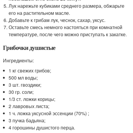
Лук нарежьте кубиками среднего размера, обжарьте
его на растительном масле.
Добавьте к грибам лук, чеснок, сахар, уксус.
Оставьте смесь немного настояться при комнатной
температуре, после чего можно приступать к закатке.
Грибочки душистые
Ингредиенты:
1 кг свежих грибов;
500 мл воды;
3 шт. гвоздики;
30 гр. соли;
1/3 ст. ложки корицы;
2 лавровых листа;
1 ч. ложка уксусной эссенции (70%) ;
3 пучка бадьяна;
4 горошины душистого перца.