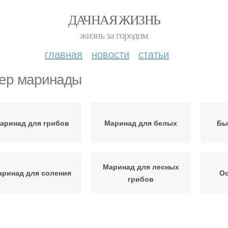
ДАЧНАЯ ЖИЗНЬ
жизнь за городом
главная
новости
статьи
ер маринады
аринад для грибов
Маринад для белых
Бы
Маринад для лесных
ринад для соления
О
грибов
ринады для грибов