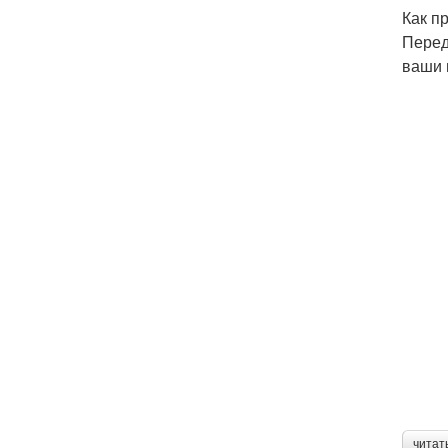
Как п
Перед
ваши 
читат