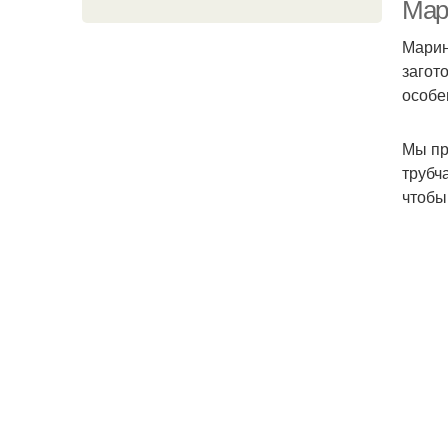
Мар
Марин
загот
особе
Мы пр
трубч
чтобы