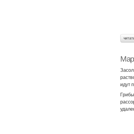
читат
Мар
Засол
раств
идут 
Грибы
рассо
удале