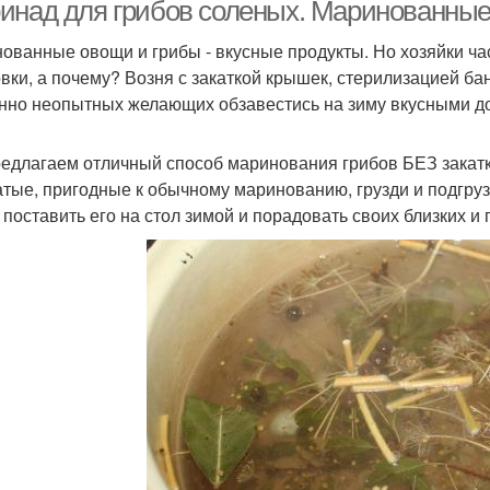
инад для грибов соленых. Маринованные 
ованные овощи и грибы - вкусные продукты. Но хозяйки ча
овки, а почему? Возня с закаткой крышек, стерилизацией ба
нно неопытных желающих обзавестись на зиму вкусными д
едлагаем отличный способ маринования грибов БЕЗ закатки
атые, пригодные к обычному маринованию, грузди и подгрузд
 поставить его на стол зимой и порадовать своих близких и 