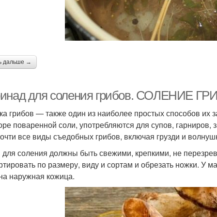
ь дальше →
инад для соления грибов. СОЛЕНИЕ ГР
ка грибов — также один из наиболее простых способов их з
оре поваренной соли, употребляются для супов, гарниров, з
почти все виды съедобных грибов, включая грузди и волнуш
 для соления должны быть свежими, крепкими, не перезре
ртировать по размеру, виду и сортам и обрезать ножки. У м
на наружная кожица.