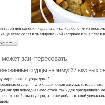
й тарой для соления издавна считались бочонки из несмол
 чаще всего солят в эмалированной кастрюле или в пластм
ь дальше →
 может заинтересовать
инованные огурцы на зиму: 67 вкусных р
у мариновать огурцы дома?
ованные огурцы — это классическая закуска, которая никог
дят как для повседневного стола, так и для праздничного 
олезные свойства огурцов, а также добавить свой уникальн
авам.