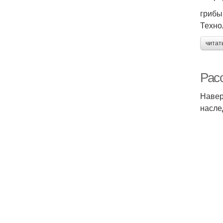
грибы 
Техно
читат
Рас
Навер
насле