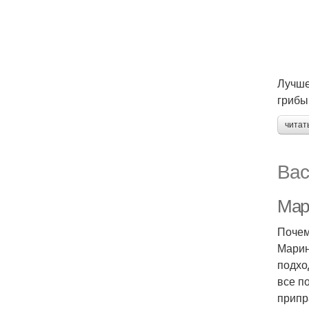
Лучше
грибы
читат
Вас
Мар
Почем
Марин
подхо
все п
припр