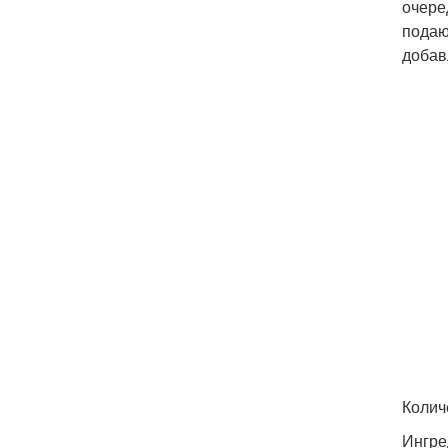
очере
подаю
добав
Колич
Ингре