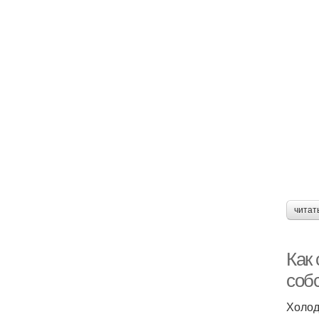
читат
Как 
соб
Холод