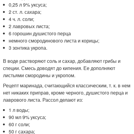
0,25 л 9% уксуса;
2 ст. л. сахара;
4 ч. л. соли;
2 лавровых листа;
6 горошин душистого перца
немного смородинового листа и корицы;
3 зонтика укропа.
В воде растворяют соль и сахар, добавляют грибы и
специи. Смесь доводят до кипения. Ее дополняют
листьями смородины и укропом.
Рецепт маринада, считающийся классическим, т. к. в нем
нет никаких приправ, кроме черного, душистого перца и
лаврового листа. Рассол делают из:
1 л воды;
90 мл 9% уксуса;
60 г соли;
50 г сахара;