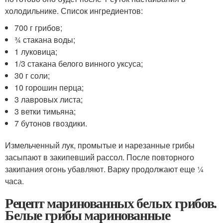
холодильнике. Список ингредиентов:
700 г грибов;
¾ стакана воды;
1 луковица;
1/3 стакана белого винного уксуса;
30 г соли;
10 горошин перца;
3 лавровых листа;
3 ветки тимьяна;
7 бутонов гвоздики.
Измельченный лук, промытые и нарезанные грибы
засыпают в закипевший рассол. После повторного
закипания огонь убавляют. Варку продолжают еще ¼
часа.
Рецепт маринованных белых грибов.
Белые грибы маринованные