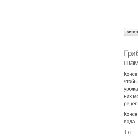
читат
Гри
шам
Консе
чтобы
урожа
них м
рецеп
Консе
вода
1 л