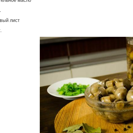
.
вый лист
.