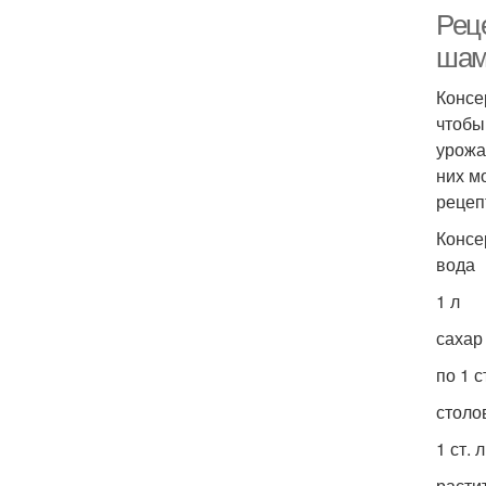
Рец
шам
Консе
чтобы
урожа
них м
рецеп
Консе
вода
1 л
сахар
по 1 ст
столо
1 ст. л
расти