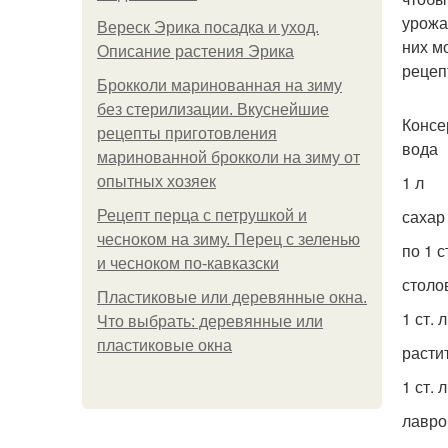
урожа
Вереск Эрика посадка и уход.
них м
Описание растения Эрика
рецеп
Брокколи маринованная на зиму
без стерилизации. Вкуснейшие
Консе
рецепты приготовления
вода
маринованной брокколи на зиму от
1 л
опытных хозяек
сахар
Рецепт перца с петрушкой и
чесноком на зиму. Перец с зеленью
по 1 ст
и чесноком по-кавказски
столо
Пластиковые или деревянные окна.
1 ст. л
Что выбрать: деревянные или
пластиковые окна
расти
1 ст. л
лавро