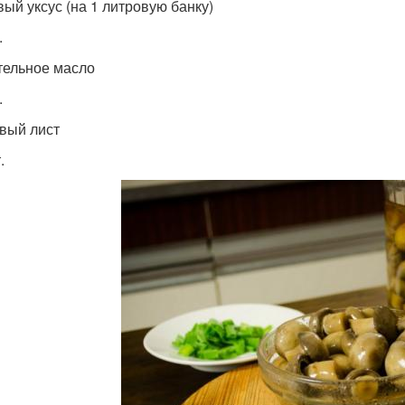
вый уксус (на 1 литровую банку)
.
тельное масло
.
вый лист
.