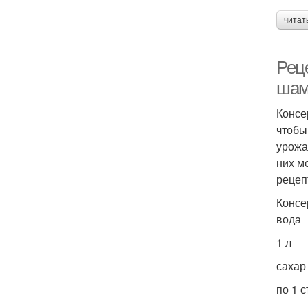
читат
Рец
шам
Консе
чтобы
урожа
них м
рецеп
Консе
вода
1 л
сахар
по 1 ст