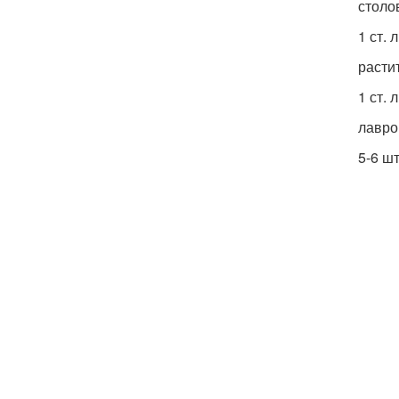
столо
1 ст. л
расти
1 ст. л
лавро
5-6 шт