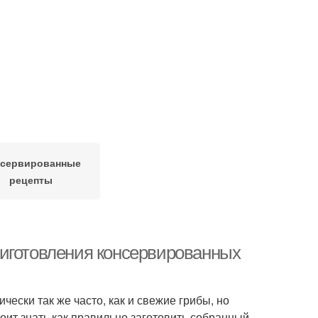
сервированные
рецепты
риготовления консервированных
ски так же часто, как и свежие грибы, но
оит знать как правильно заготовить собранный