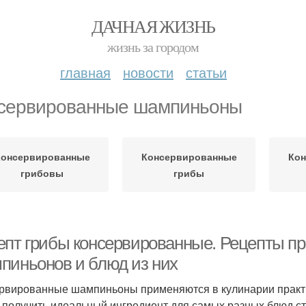
ДАЧНАЯ ЖИЗНЬ
жизнь за городом
главная
новости
статьи
сервированные шампиньоны
Консервированные
Консервированные
Кон
грибовы
грибы
епт грибы консервированные. Рецепты п
пиньонов и блюд из них
рвированные шампиньоны применяются в кулинарии практиче
 получить идеальный ингредиент для самых разных блюд ст