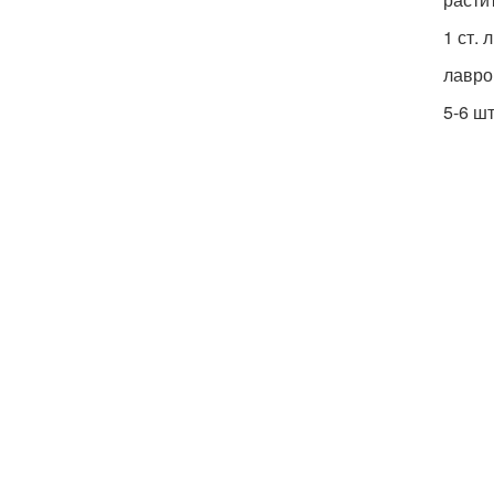
1 ст. л
лавро
5-6 шт