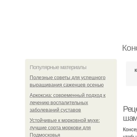
Кон
Популярные материалы
Полезные советы для успешного
выращивания саженцев осенью
Аркоксиа: современный подход к
лечению воспалительных
Рец
заболеваний суставов
шам
Устойчивые к морковной мухе:
лучшие сорта моркови для
Консе
Подмосковья
чтобы