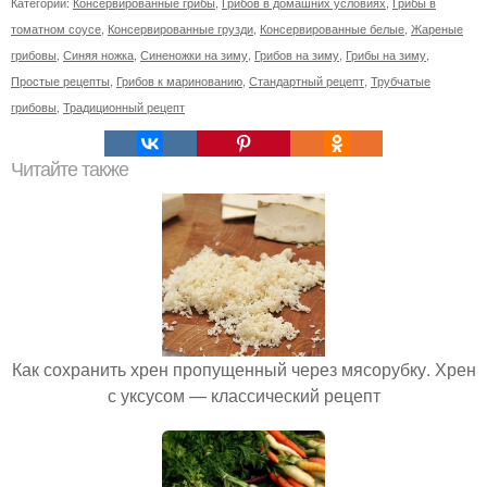
Категории:
Консервированные грибы
,
Грибов в домашних условиях
,
Грибы в
томатном соусе
,
Консервированные грузди
,
Консервированные белые
,
Жареные
грибовы
,
Синяя ножка
,
Синеножки на зиму
,
Грибов на зиму
,
Грибы на зиму
,
Простые рецепты
,
Грибов к маринованию
,
Стандартный рецепт
,
Трубчатые
грибовы
,
Традиционный рецепт
Читайте также
Как сохранить хрен пропущенный через мясорубку. Хрен
с уксусом — классический рецепт