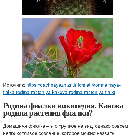
Источник:
https://dachnayazhizn.info/stati/komnatnaya-
fialka-rodina-rasteniya-kakova-rodina-rasteniya-fialki
Родина фиалки википедия. Какова
родина растения фиалки?
Домашняя фиалка – это хрупкое на вид, однако совсем
неприхотливое создание, которое можно назвать