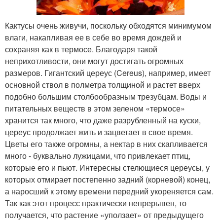
Кактусы очень живучи, поскольку обходятся минимумом
влаги, накапливая ее в себе во время дождей и
сохраняя как в термосе. Благодаря такой
неприхотливости, они могут достигать огромных
размеров. Гигантский цереус (Cereus), например, имеет
основной ствол в полметра толщиной и растет вверх
подобно большим столбообразным трезубцам. Воды и
питательных веществ в этом зеленом «термосе»
хранится так много, что даже разрубленный на куски,
цереус продолжает жить и зацветает в свое время.
Цветы его также огромны, а нектар в них скапливается
много - буквально лужицами, что привлекает птиц,
которые его и пьют. Интересны стелющиеся цереусы, у
которых отмирает постепенно задний (корневой) конец,
а наросший к этому времени передний укореняется сам.
Так как этот процесс практически непрерывен, то
получается, что растение «уползает» от предыдущего