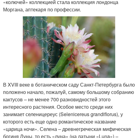
«колючей» коллекцией стала коллекция лондонца
Моргана, аптекаря по профессии.
В XVIII веке в ботаническом саду Санкт-Петербурга было
положено начало, пожалуй, самому большому собранию
кактусов – не менее 700 разновидностей этого
интересного растения. Особое место среди них
занимает селеницереус (Selenicereus grandiflorus), у
которого есть еще одно романтическое название
«царица ночи». Селена – древнегреческая мифическая
богиня Луны, то есть «луна» (на латыни «Luna») –