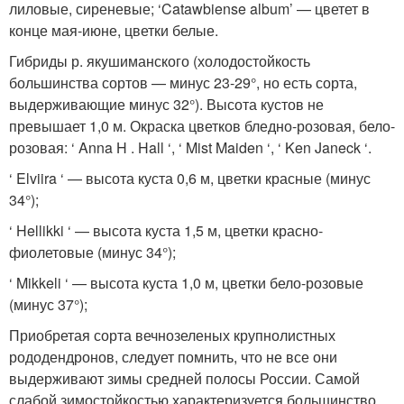
лиловые, сиреневые; ‘Catawbiense album’ — цветет в
конце мая-июне, цветки белые.
Гибриды р. якушиманского (холодо­стойкость
большинства сортов — минус 23-29°, но есть сорта,
выдерживающие минус 32°). Высота кустов не
превышает 1,0 м. Окраска цветков бледно-розовая, бело-
розовая: ‘ Anna H . Hall ‘, ‘ Mist Maiden ‘, ‘ Ken Janeck ‘.
‘ Elviira ‘ — высота куста 0,6 м, цветки крас­ные (минус
34°);
‘ Hellikki ‘ — высота куста 1,5 м, цветки красно-
фиолетовые (минус 34°);
‘ Mikkeli ‘ — высота куста 1,0 м, цветки бело-розовые
(минус 37°);
Приобретая сорта вечнозеленых крупно­листных
рододендронов, следует помнить, что не все они
выдерживают зимы средней полосы России. Самой
слабой зимостойкостью характеризуется большинство