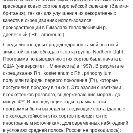
красноцветковых сортов европейской селекции (Велико­
британия), так как для улучшения их декора­тивных
качеств в скрещиваниях использовал­ся
произрастающий в Гималаях теплолюби­вый р.
древесный ( Rh . arboreum ).
Среди листопадных рододендронов самой высокой
зимостойкостью обладают сорта группы Northern Light .
Программа по выведе­нию этих сортов была начата в
США (универ­ситет г. Миннесота) в 1957г. В результате
скрещивания Rh . kosterianum с Rh . prinophyllum
получили гибриды первого поколения (F1), которые
поступили в продажу в 1978 г. Это азалии с цветками
всех оттенков розово­го, выдерживающие морозы до
минус 42°. В последующие годы в рамках этой
программы были выведены следующие сорта (данные
по холодостойкости этих сортов приводятся по
иностранным источникам, долговремен­ных наблюдений
в условиях средней полосы России не проводилось):