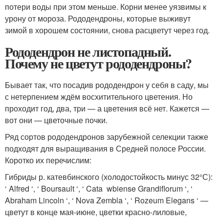
потери воды при этом меньше. Корни менее уязвимы к
урону от мороза. Рододендроны, которые выживут
зимой в хорошем состоянии, снова расцветут через год.
Рододендрон не листопадный.
Почему не цветут рододендроны?
Бывает так, что посадив рододендрон у себя в саду, мы
с нетерпением ждём восхитительного цветения. Но
проходит год, два, три — а цветения всё нет. Кажется —
вот они — цветочные почки.
Ряд сортов рододендронов зарубежной селекции также
подходят для выращивания в Средней полосе России.
Коротко их перечислим:
Гибриды р. катевбинского (холодостой­кость минус 32°С):
‘ Alfred ‘, ‘ Boursault ‘, ‘ Cata ­ wbiense Grandiflorum ‘, ‘
Abraham Lincoln ‘, ‘ Nova Zembla ‘, ‘ Rozeum Elegans ‘ —
цветут в конце мая-июне, цветки красно-лиловые,