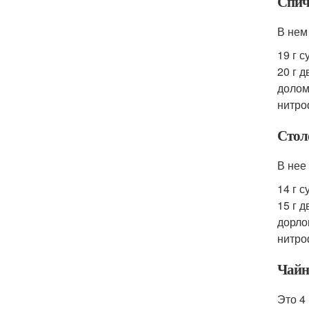
Спич
В нем
19 г 
20 г д
долом
нитро
Стол
В нее
14 г 
15 г д
дорлом
нитро
Чайн
Это 4