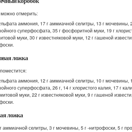
ечный коробок
 можно отмерить:
сульфата аммония, 17 г аммиачной селитры, 13 г мочевины,
войного суперфосфата, 35 г фосфоритной муки, 19 г хлористо
итовой муки, 30 г известняковой муки, 12 г гашеной извести 
фоски.
овая ложка
 поместится:
сульфата аммония, 12 г аммиачной селитры, 10 г мочевины,
войного суперфосфата, 26 г, 14 г хлористого калия, 17 г кал
итовой муки, 22 г известняковой муки, 9 г гашеной извести,
фоски.
ая ложка
 г аммиачной селитры, 3 г мочевины, 5 г -нитрофоски, 5 г п