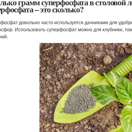
лько грамм суперфосфата в столовой ложк
ерфосфата – это сколько?
фосфат довольно часто используется дачниками для удоб
осфор. Использовать суперфосфат можно для клубники, том
ний.