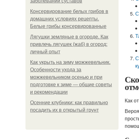
заболеваний суставов
Консервирование белых грибов в
С
домашних условиях рецепты.
Белые грибы консервированные
Т
Лягушки земляные в огороде. Как
привлечь лягушек (жаб) в огород:
личный опыт
С
Как укрыть на зиму можжевельник.
к
Особенности ухода за
Ско
можжевельником осенью и при
отм
подготовке к зиме — общие советы
и рекомендации
Как о
Осенние клубники: как правильно
посадить их в открытый грунт
Вероя
прост
помощ