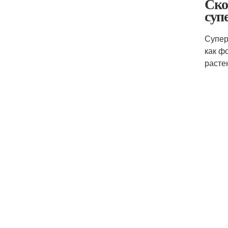
Ско
суп
Супер
как ф
расте