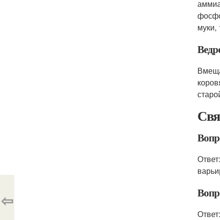
аммиа
фосфо
муки,
Ведро
Вмещае
коровя
старо
Свя
Вопро
Ответ
варьи
Вопр
⇦
Ответ