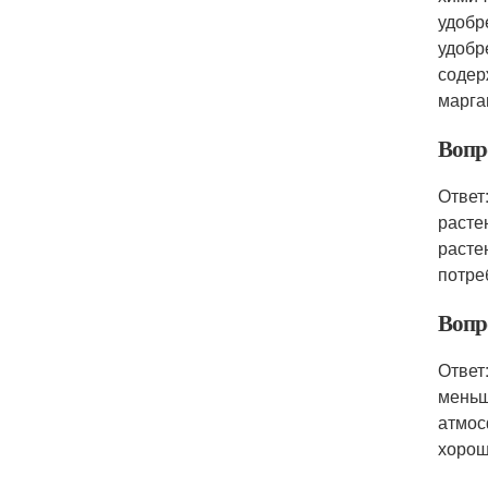
удобр
удобр
содер
марга
Вопр
Ответ
расте
расте
потре
Вопр
Ответ
меньш
атмос
хорош