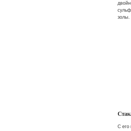
двойн
сульфа
золы.
Стак
С его