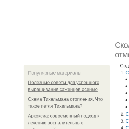
Ско
отм
Сод
С
Популярные материалы
Полезные советы для успешного
выращивания саженцев осенью
Схема Тихельмана отопления. Что
такое петля Тихельмана?
С
Аркоксиа: современный подход к
С
лечению воспалительных
С