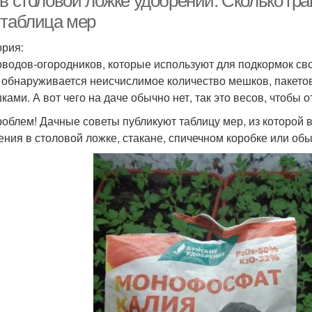
 в столовой ложке удобрений. Сколько гр
 таблица мер
ория:
оводов-огородников, которые используют для подкормок св
 обнаруживается неисчислимое количество мешков, пакетов
ками. А вот чего на даче обычно нет, так это весов, чтобы
роблем! Дачные советы публикуют таблицу мер, из которой в
ения в столовой ложке, стакане, спичечном коробке или об