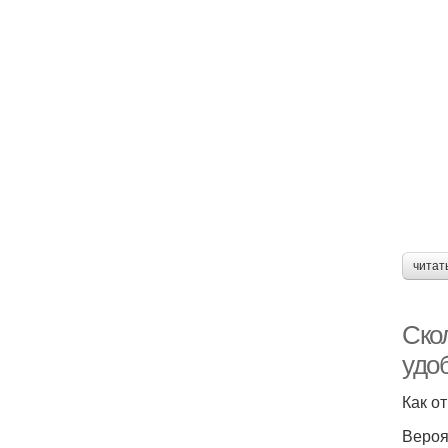
читат
Ско
удо
Как о
Вероя