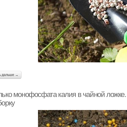
ь дальше →
лько монофосфата калия в чайной ложке.
борку