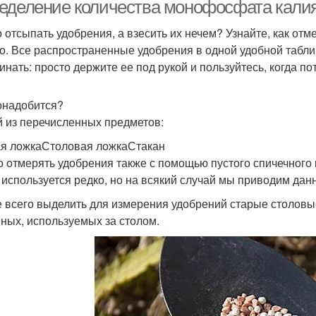
ложке
еделение количества монофосфата калия
 отсыпать удобрения, а взесить их нечем? Узнайте, как отм
о. Все распространенные удобрения в одной удобной таблиц
Продукты в чайной
Грамм в столовой
Удо
инать: просто держите ее под рукой и пользуйтесь, когда по
ложке
ложке
онадобится?
 из перечисленных предметов:
Суперфосфат в
Чайная ложка
столовой ложке
я ложкаСтоловая ложкаСтакан
 отмерять удобрения также с помощью пустого спичечного ко
 используется редко, но на всякий случай мы приводим дан
 всего выделить для измерения удобрений старые столовые
ных, используемых за столом.