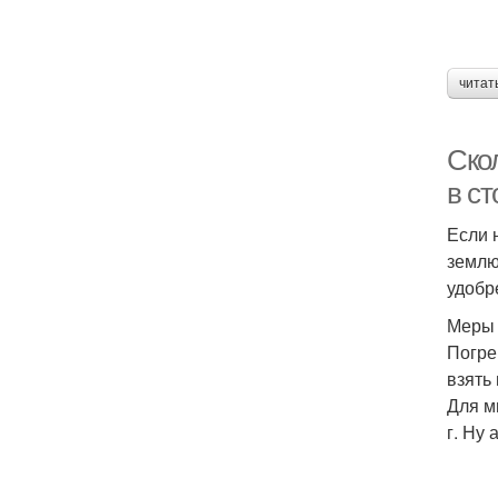
читат
Ско
в с
Если 
землю
удобр
Меры 
Погре
взять
Для м
г. Ну 