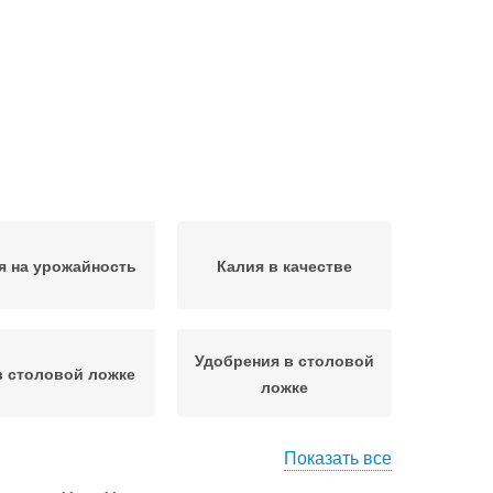
я на урожайность
Калия в качестве
Удобрения в столовой
в столовой ложке
ложке
Показать все
иколы в чайной
Грамм в чайной ложке