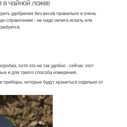
ложке
 в чайной ложке
ерить удобрения без весов правильно и очень
е-справочнике - не надо ничего искать или
брения в чайной
Столовая ложка
требуется.
ложке
робка, хотя это не так удобно - сейчас этот
ные и для такого способа измерения.
 приборы, которые будут храниться отдельно от