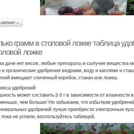
ь дальше →
лько грамм в столовой ложке таблица удо
толовой ложке
на даче нет весов, любые препараты и сыпучие вещества м
 и органические удобрения ведрами, воду и каплями и стак
ений вмещают спичечный коробок, стакан или ложка.
веса удобрений
шность может составить 2-3 г в зависимости от влажности 
 меньше, чем больше! Не забываем, что избытком удобрени
инеральных удобрений лучше приобрести электронные кухон
а пока не успели, воспользуйтесь таблицей.