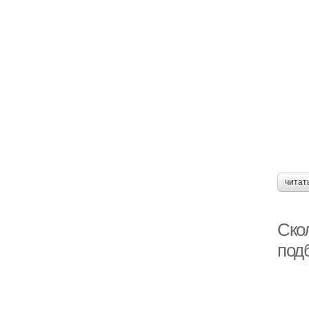
читат
Ско
под