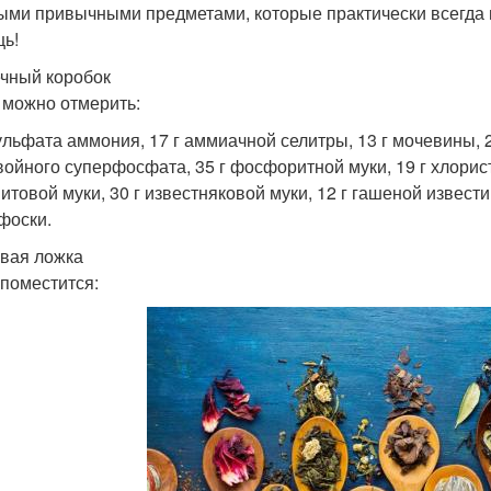
ыми привычными предметами, которые практически всегда 
ь!
чный коробок
 можно отмерить:
сульфата аммония, 17 г аммиачной селитры, 13 г мочевины,
войного суперфосфата, 35 г фосфоритной муки, 19 г хлористо
итовой муки, 30 г известняковой муки, 12 г гашеной извести 
фоски.
вая ложка
 поместится: