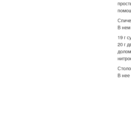
прост
помощ
Спиче
В нем
19 г 
20 г д
долом
нитро
Столо
В нее