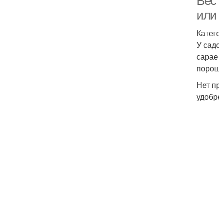
Вес
или
Катег
У сад
сарае
порош
Нет п
удобр