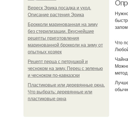
Опр
Вереск Эрика посадка и уход.
Нужно
Описание растения Эрика
быстр
Брокколи маринованная на зиму
запом
без стерилизации. Вкуснейшие
рецепты приготовления
Что п
маринованной брокколи на зиму от
Любой
опытных хозяек
Чайна
Рецепт перца с петрушкой и
Можно
чесноком на зиму. Перец с зеленью
метод
и чесноком по-кавказски
Лучше
Пластиковые или деревянные окна.
обычн
Что выбрать: деревянные или
пластиковые окна