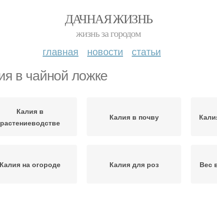
ДАЧНАЯ ЖИЗНЬ
жизнь за городом
главная
новости
статьи
ия в чайной ложке
Калия в
Калия в почву
Кали
растениеводстве
Калия на огороде
Калия для роз
Вес 
Купорос в столовой
Агр
гний в чайной ложке