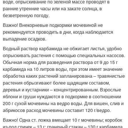
воде, опрыскивание по зеленой массе проводят в
ранние утренние часы или на закате солнца, в
безветренную погоду.
Важно! Внекорневые подкормки мочевиной не
рекомендуется проводить в дни, когда наблюдается
выпадение осадков.
Водный раствор карбамида не обжигает листья, удобно
опрыскивать растения с помощью специальных насосов.
Обычная норма для разведения раствора от 9 до 15 г
карбамида на 10 литров воды, при этом имеет значение
обработка каких растений запланирована – травянистые
растения обрызгивают более щадящим составом,
деревья и кустарники – концентрированным. Взрослые
яблони и груши нуждаются в подкормке в соотношении
200 г сухой мочевины на ведро воды. Для вишен, слив и
абрикосов расход мочевины составит 120 г/ведро.
Важно! Одна ст. ложка вмещает 10 г мочевины; коробок
из-под спичек – 13 г; граненый стакан – 130 г карбамида.