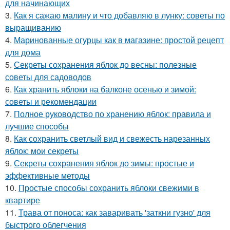
для начинающих
3.
Как я сажаю малину и что добавляю в лунку: советы по
выращиванию
4.
Маринованные огурцы как в магазине: простой рецепт
для дома
5.
Секреты сохранения яблок до весны: полезные
советы для садоводов
6.
Как хранить яблоки на балконе осенью и зимой:
советы и рекомендации
7.
Полное руководство по хранению яблок: правила и
лучшие способы
8.
Как сохранить светлый вид и свежесть нарезанных
яблок: мои секреты
9.
Секреты сохранения яблок до зимы: простые и
эффективные методы
10.
Простые способы сохранить яблоки свежими в
квартире
11.
Трава от поноса: как заваривать 'заткни гузно' для
быстрого облегчения