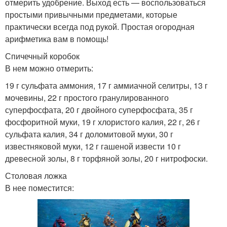
отмерить удобрение. Выход есть — воспользоваться
простыми привычными предметами, которые
практически всегда под рукой. Простая огородная
арифметика вам в помощь!
Спичечный коробок
В нем можно отмерить:
19 г сульфата аммония, 17 г аммиачной селитры, 13 г
мочевины, 22 г простого гранулированного
суперфосфата, 20 г двойного суперфосфата, 35 г
фосфоритной муки, 19 г хлористого калия, 22 г, 26 г
сульфата калия, 34 г доломитовой муки, 30 г
известняковой муки, 12 г гашеной извести 10 г
древесной золы, 8 г торфяной золы, 20 г нитрофоски.
Столовая ложка
В нее поместится: