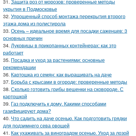
31.
Защита роз от морозов: проверенные методы
укрытия в Подмосковье
32.
Упрощенный способ монтажа перекрытия второго
этажа дома из полистирола
33.
Осень – идеальное время для посадки саженцев: 3
основных причин
34.
Луковицы в прикопанных контейнерах: как это
работает
35.
Посадка и уход за растениями: основные
рекомендации
36.
Картошка из семян: как выращивать на даче
37.
Борьба с крысами в огороде: проверенные методы
38.
Сколько готовить грибы вешенки на сковороде. С
картошкой
39.
Газ подключить к дому. Какими способами
газифицируют дома?
40.
Что садить на даче осенью. Как подготовить грядки
для подзимнего сева овощей
41.
Как ухаживать за виноградом осенью. Уход за лозой