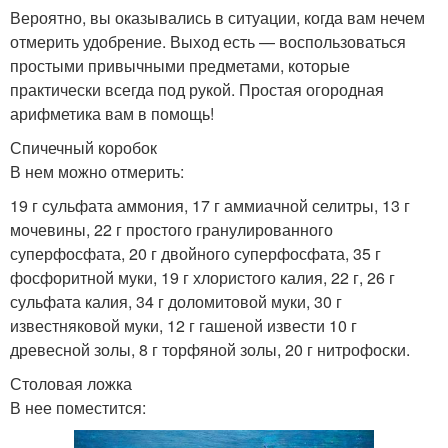
Купорос в столовой
Агриколы в чайной
Вероятно, вы оказывались в ситуации, когда вам нечем
ложке
ложке
отмерить удобрение. Выход есть — воспользоваться
простыми привычными предметами, которые
практически всегда под рукой. Простая огородная
Продукты в чайной
арифметика вам в помощь!
ложке
Спичечный коробок
В нем можно отмерить:
19 г сульфата аммония, 17 г аммиачной селитры, 13 г
мочевины, 22 г простого гранулированного
суперфосфата, 20 г двойного суперфосфата, 35 г
фосфоритной муки, 19 г хлористого калия, 22 г, 26 г
сульфата калия, 34 г доломитовой муки, 30 г
известняковой муки, 12 г гашеной извести 10 г
древесной золы, 8 г торфяной золы, 20 г нитрофоски.
Столовая ложка
В нее поместится: