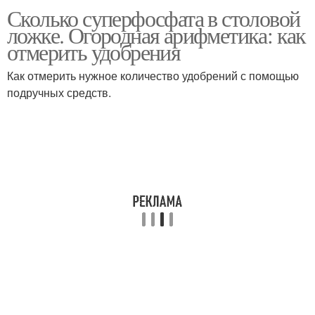
Сколько суперфосфата в столовой
Воды в ложках
Веса в ложках
ложке. Огородная арифметика: как
отмерить удобрения
Как отмерить нужное количество удобрений с помощью
Удобрения в столовой
подручных средств.
Грамм в чайной ложке
ложке
Удобрения в чайной
Грамм в столовой
ложке
ложке
Магний в чайной ложке
Калия в чайной ложке