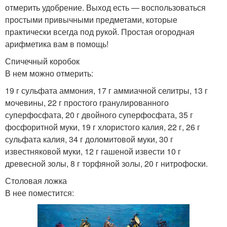
отмерить удобрение. Выход есть — воспользоваться
простыми привычными предметами, которые
практически всегда под рукой. Простая огородная
арифметика вам в помощь!
Спичечный коробок
В нем можно отмерить:
19 г сульфата аммония, 17 г аммиачной селитры, 13 г
мочевины, 22 г простого гранулированного
суперфосфата, 20 г двойного суперфосфата, 35 г
фосфоритной муки, 19 г хлористого калия, 22 г, 26 г
сульфата калия, 34 г доломитовой муки, 30 г
известняковой муки, 12 г гашеной извести 10 г
древесной золы, 8 г торфяной золы, 20 г нитрофоски.
Столовая ложка
В нее поместится: