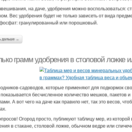
звешивания, на даче, удобрения можно воспользоваться: с
ом. Вес удобрения будет не только зависеть от вида предмет
фосфат: гранулированный или порошковый.
ь дальше →
лько грамм удобрения в столовой ложке 
родников-садоводов, которые применяют для подкормок св
 показывается бесчисленное количество мешков, пакетов и
лами. А вот чего на даче как правило нет, так это весов, ч
ах.
опросов! Огород просто, публикуют таблицу мер, из которой 
ения в стакане, столовой ложке, обычном ведре или спичеч