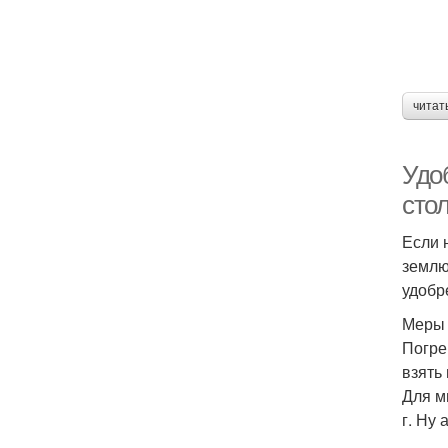
читат
Удо
сто
Если 
землю
удобр
Меры 
Погре
взять
Для м
г. Ну 