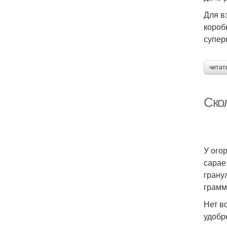
Для в
коробк
супер
читат
Ско
У ого
сарае
грану
грамм
Нет в
удобр