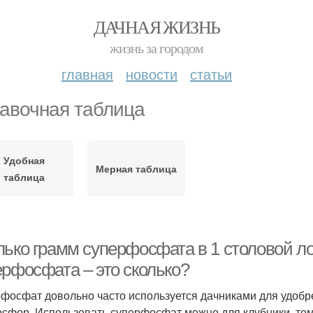
ДАЧНАЯ ЖИЗНЬ
жизнь за городом
главная
новости
статьи
авочная таблица
Удобная
Мерная таблица
таблица
ько грамм суперфосфата в 1 столовой ложке
ерфосфата – это сколько?
фосфат довольно часто используется дачниками для удоб
осфор. Использовать суперфосфат можно для клубники, том