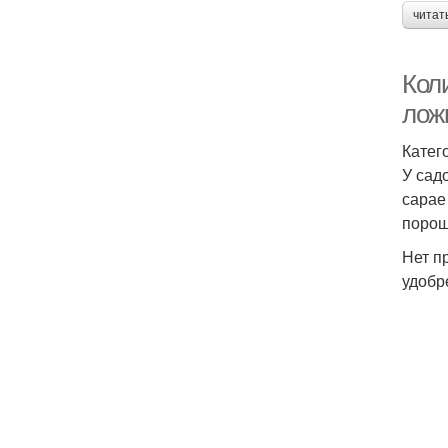
читат
Кол
лож
Катег
У сад
сарае
порош
Нет п
удобр