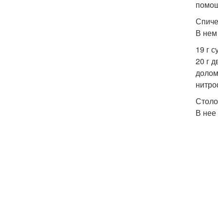
помощ
Спиче
В нем
19 г 
20 г д
долом
нитро
Столо
В нее