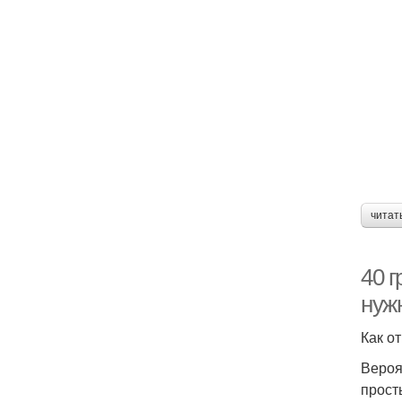
читат
40 г
нуж
Как о
Вероя
прост