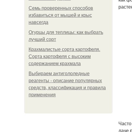
расте
Семь проверенных способов
избавиться от мышей и крыс
навсегда
Огурцы для теплицы: как выбрать
лучший сорт
Крахмалистые сорта картофеля.
Сорта картофеля с высоким
содержанием крахмала
Выбираем антигололедные
реагенты - описание популярных
средств, классификация и правила
применения
Часто
даче 