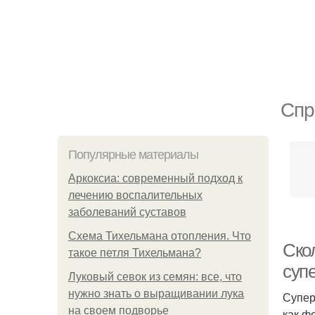
Спр
Популярные материалы
Аркоксиа: современный подход к
лечению воспалительных
заболеваний суставов
Схема Тихельмана отопления. Что
Скол
такое петля Тихельмана?
суп
Луковый севок из семян: все, что
нужно знать о выращивании лука
Супер
на своем подворье
как ф