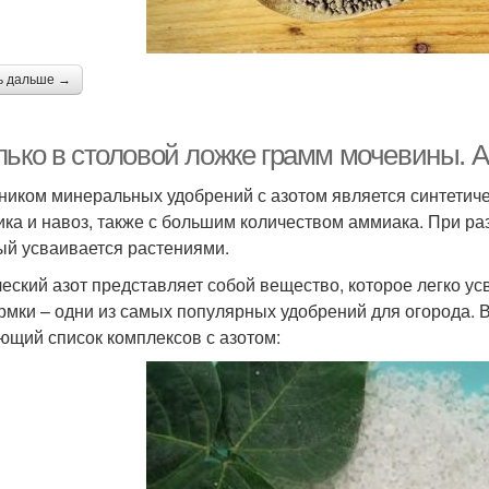
ь дальше →
лько в столовой ложке грамм мочевины. 
ником минеральных удобрений с азотом является синтетиче
ика и навоз, также с большим количеством аммиака. При ра
ый усваивается растениями.
еский азот представляет собой вещество, которое легко ус
рмки – одни из самых популярных удобрений для огорода. 
ющий список комплексов с азотом: