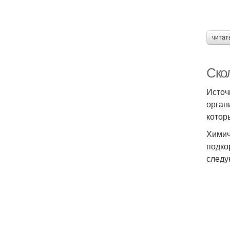
читат
Ско
Источ
орган
котор
Химич
подко
следу