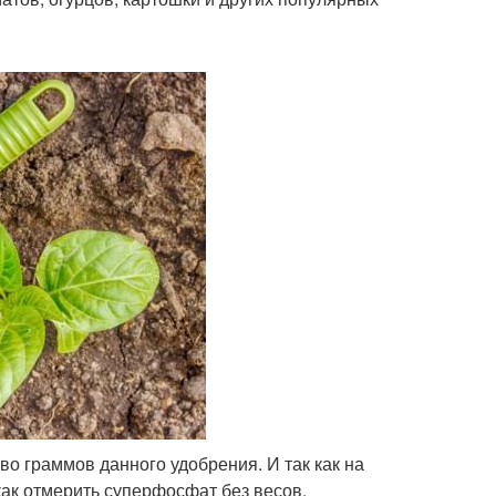
во граммов данного удобрения. И так как на
как отмерить суперфосфат без весов.