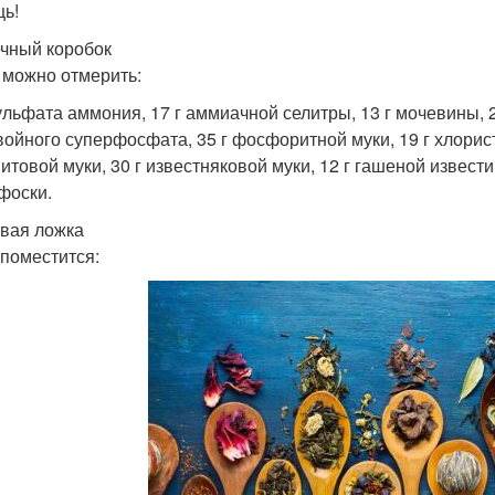
ь!
чный коробок
 можно отмерить:
сульфата аммония, 17 г аммиачной селитры, 13 г мочевины,
войного суперфосфата, 35 г фосфоритной муки, 19 г хлористо
итовой муки, 30 г известняковой муки, 12 г гашеной извести 
фоски.
вая ложка
 поместится: