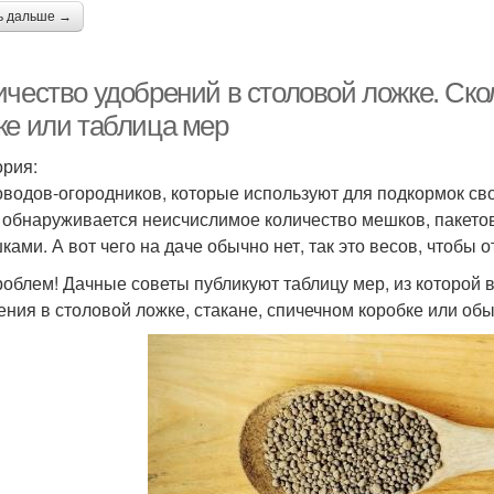
ь дальше →
ичество удобрений в столовой ложке. Ско
ке или таблица мер
ория:
оводов-огородников, которые используют для подкормок св
 обнаруживается неисчислимое количество мешков, пакетов
ками. А вот чего на даче обычно нет, так это весов, чтобы
роблем! Дачные советы публикуют таблицу мер, из которой в
ения в столовой ложке, стакане, спичечном коробке или об