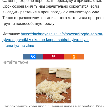
Саженцы хорошо переносят пересадку и приживаются.
Срок созревания тыквы значительно сократится, если
высадить растение в прошлогоднюю компостную кучу.
Тепло от разложения органического материала прогреет
грунт и поспособствует росту.
Источник:
https://dachnayazhizn.info/novosti/kogda-sobirat-
tykvu-s-gryadki-v-ukraine-kogda-sobirat-tykvu-dlya-
hraneniya-na-zimu
Читайте также
Как сохранить хрен пропущенный через мясорубку. Хрен