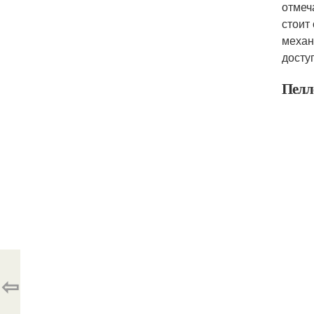
отмеч
стоит
механ
досту
Пелл
⇦