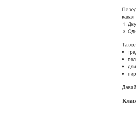
Перед
какая
Дву
Одн
Также
тра
пел
дли
пир
Давай
Клас