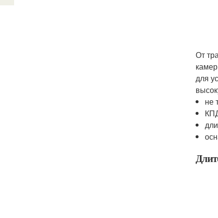
От тр
камер
для у
высок
не 
КПД
дли
осн
Длит