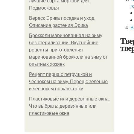
лучшие сорта моркови для
г
Подмосковья
Вереск Эрика посадка и уход.
Описание растения Эрика
В
Брокколи маринованная на зиму
Тве
без стерилизации. Вкуснейшие
тве
рецепты приготовления
маринованной брокколи на зиму от
опытных хозяек
Рецепт перца с петрушкой и
чесноком на зиму. Перец с зеленью
и чесноком по-кавказски
Пластиковые или деревянные окна.
Что выбрать: деревянные или
пластиковые окна