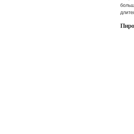
больш
длите
Пиро