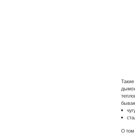
Такие
дымох
тепло
бываю
чуг
ста
О том