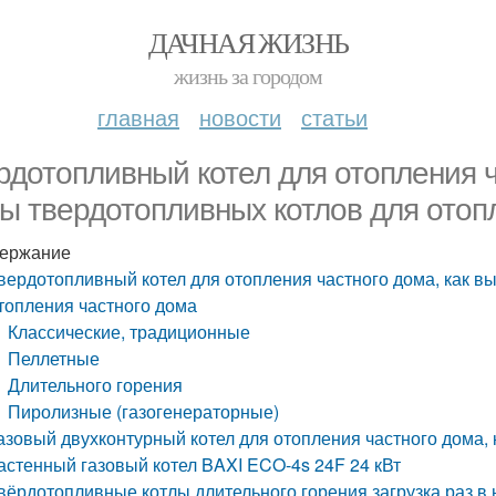
ДАЧНАЯ ЖИЗНЬ
жизнь за городом
главная
новости
статьи
рдотопливный котел для отопления ч
ы твердотопливных котлов для отоп
ержание
вердотопливный котел для отопления частного дома, как в
топления частного дома
Классические, традиционные
Пеллетные
Длительного горения
Пиролизные (газогенераторные)
азовый двухконтурный котел для отопления частного дома,
астенный газовый котел BAXI ECO-4s 24F 24 кВт
вёрдотопливные котлы длительного горения загрузка раз в