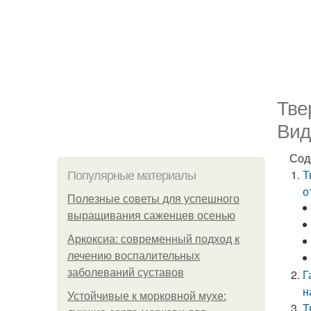
Тве
Вид
Сод
Т
Популярные материалы
о
Полезные советы для успешного
выращивания саженцев осенью
Аркоксиа: современный подход к
лечению воспалительных
заболеваний суставов
Г
н
Устойчивые к морковной мухе:
Т