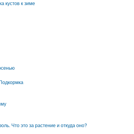
а кустов к зиме
осенью
 Подкормка
иму
ль. Что это за растение и откуда оно?