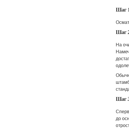
Шаг 
Осмат
Шаг 
На оч
Намеч
доста
одоле
Обычн
штамб
станд
Шаг 
Сперв
до ос
отрос