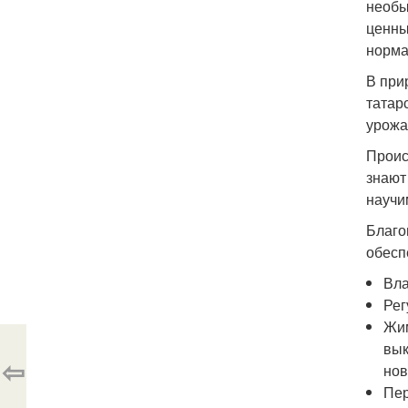
необы
ценны
норма
В при
татар
урожа
Проис
знают
научи
Благо
обесп
Вла
Рег
Жим
вык
⇦
нов
Пер