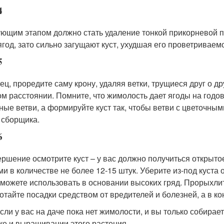
4
ющим этапом должно стать удаление тонкой прикорневой по
ягод, зато сильно загущают куст, ухудшая его проветривае
5
ец, проредите саму крону, удаляя ветки, трущиеся друг о д
ом расстоянии. Помните, что жимолость дает ягоды на годо
ные ветви, а формируйте куст так, чтобы ветви с цветочны
 сборщика.
6
ершение осмотрите куст – у вас должно получиться открыт
ми в количестве не более 12-15 штук. Уберите из-под куста
 можете использовать в основании высоких гряд. Прорыхлите
отайте посадки средством от вредителей и болезней, а в к
если у вас на даче пока нет жимолости, и вы только собира
ке и выращивании этого растения.