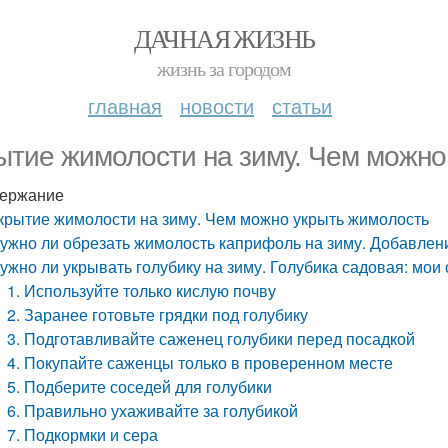
ДАЧНАЯ ЖИЗНЬ
жизнь за городом
главная
новости
статьи
ытие жимолости на зиму. Чем можно
ержание
крытие жимолости на зиму. Чем можно укрыть жимолость
ужно ли обрезать жимолость каприфоль на зиму. Добавлени
ужно ли укрывать голубику на зиму. Голубика садовая: мо
1. Используйте только кислую почву
2. Заранее готовьте грядки под голубику
3. Подготавливайте саженец голубики перед посадкой
4. Покупайте саженцы только в проверенном месте
5. Подберите соседей для голубики
6. Правильно ухаживайте за голубикой
7. Подкормки и сера