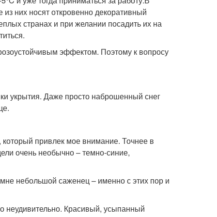
5°C и уже тогда приниматься за работу.В
 из них носят откровенно декоративный
еплых странах и при желании посадить их на
титься.
розоустойчивым эффектом. Поэтому к вопросу
йки укрытия. Даже просто наброшенный снег
ще.
, который привлек мое внимание. Точнее в
дели очень необычно – темно-синие,
 мне небольшой саженец – именно с этих пор и
то неудивительно. Красивый, усыпанный