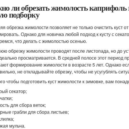
но ли обрезать жимолость каприфоль н
ую подборку
яя обрезка жимолости позволяет не только очистить куст от
ировать. Однако для новичка любой подход к кусту с сека
ремся, что делать с жимолостью осенью.
юю обрезку жимолости проводят после листопада, но до ус
идеально просматривается. В средней полосе этот период п
ают формирование жимолости в возрасте 5 лет. Однако если
вильно, не откладывайте обрезку, чтобы не усугублять ситу
ого чтобы подготовить куст жимолости к зимовке, вам понад
рый секатор;
чатки;
ость для сбора веток;
рные грабли для сбора листьев;
лилка;
жая мульча.