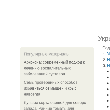
Укр
Сод
У
Популярные материалы
Н
Аркоксиа: современный подход к
Н
лечению воспалительных
заболеваний суставов
Семь проверенных способов
избавиться от мышей и крыс
навсегда
Лучшие сорта овощей для северо-
запада. Ранние томаты для