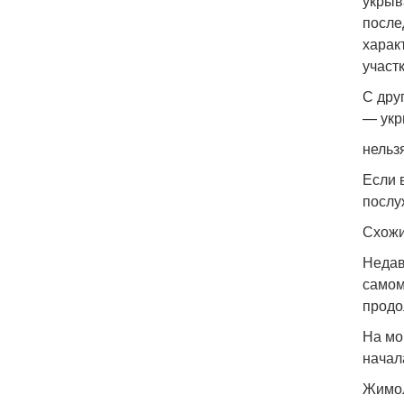
укрыв
после
харак
участ
С дру
— укр
нельз
Если 
послу
Схожи
Недав
самом
продо
На мо
начал
Жимол