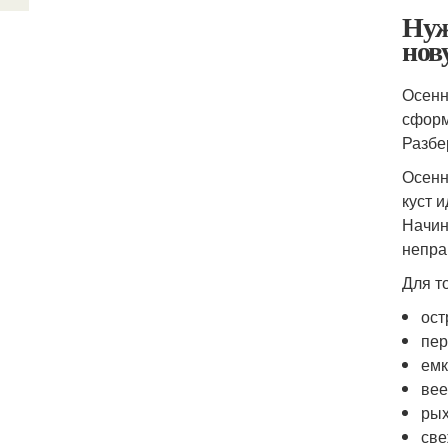
Нуж
нов
Осенн
сформ
Разбе
Осенн
куст 
Начин
непра
Для т
ост
пер
емк
вее
рых
све