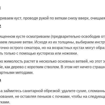
1
риваем куст, проводя рукой по веткам снизу вверх, очищаем
2
ищенном кусте осматриваем (предварительно освободив от
аем лишние ветви. Исходя из их толщины, выбираем инстр
точно острого секатора, но на возрастных кустах могут обр
ть только с помощью кустореза или ножовки.
о жимолость растет в несколько основных ветвей, но это
е, как дерево с коротким стволом. В этом нет ничего страш
артными методами.
3
а займитесь санитарной обрезкой: удалите сухие, сломанн
нования, не оставляя пеньков с почками, чтобы на следующ
тками.