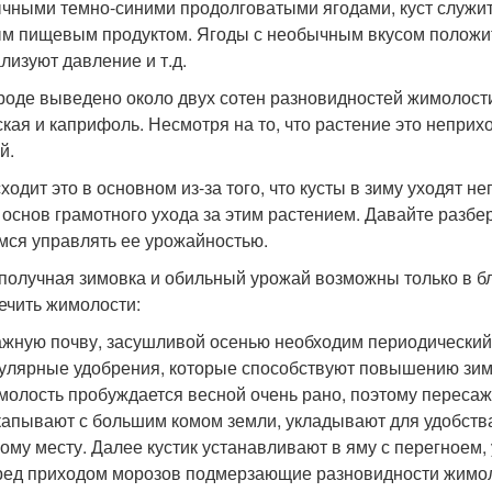
чными темно-синими продолговатыми ягодами, куст служит 
м пищевым продуктом. Ягоды с необычным вкусом положит
лизуют давление и т.д.
роде выведено около двух сотен разновидностей жимолост
ская и каприфоль. Несмотря на то, что растение это непри
й.
ходит это в основном из-за того, что кусты в зиму уходят 
 основ грамотного ухода за этим растением. Давайте разб
мся управлять ее урожайностью.
получная зимовка и обильный урожай возможны только в бл
ечить жимолости:
жную почву, засушливой осенью необходим периодический
улярные удобрения, которые способствуют повышению зимо
олость пробуждается весной очень рано, поэтому пересаж
апывают с большим комом земли, укладывают для удобства
ому месту. Далее кустик устанавливают в яму с перегноем, 
ед приходом морозов подмерзающие разновидности жимол