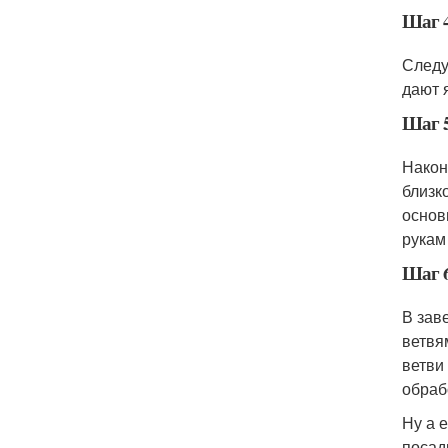
Шаг 
Следу
дают 
Шаг 
Након
близк
основ
рукам
Шаг 
В зав
ветвя
ветви
обраб
Ну а 
посад