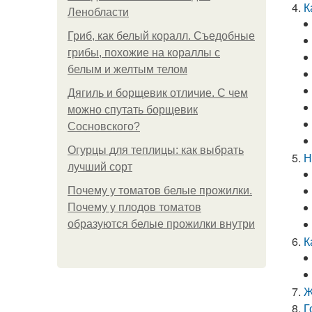
К
Ленобласти
Гриб, как белый коралл. Съедобные
грибы, похожие на кораллы с
белым и желтым телом
Дягиль и борщевик отличие. С чем
можно спутать борщевик
Сосновского?
Огурцы для теплицы: как выбрать
Н
лучший сорт
Почему у томатов белые прожилки.
Почему у плодов томатов
образуются белые прожилки внутри
К
Ж
Г