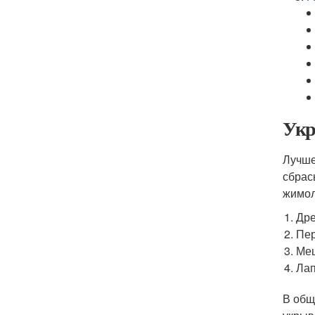
Укр
Лучше
сбрас
жимол
Дре
Пер
Ме
Лап
В общ