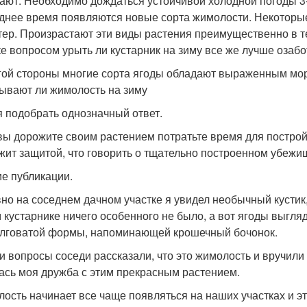
ают. Необходимо дождаться устойчивой холодной погоды 3-
днее время появляются новые сорта жимолости. Некоторые
тер. Произрастают эти виды растения преимущественно в т
ке вопросом урыть ли кустарник на зиму все же лучше озабо
гой стороны многие сорта ягоды обладают выраженным мо
ывают ли жимолость на зиму
я подобрать однозначный ответ.
вы дорожите своим растением потратьте время для постро
жит защитой, что говорить о тщательно построенном убежи
е публикации.
но на соседнем дачном участке я увидел необычный кустик
 кустарнике ничего особенного не было, а вот ягоды выгля
лговатой формы, напоминающей крошечный бочонок.
и вопросы соседи рассказали, что это жимолость и вручили
ась моя дружба с этим прекрасным растением.
ость начинает все чаще появляться на наших участках и э