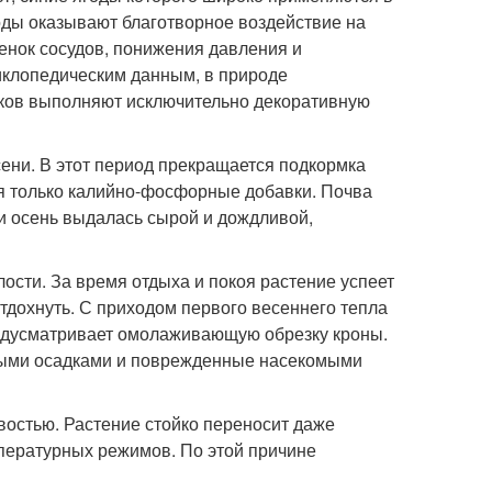
ды оказывают благотворное воздействие на
енок сосудов, понижения давления и
иклопедическим данным, в природе
иков выполняют исключительно декоративную
сени. В этот период прекращается подкормка
ся только калийно-фосфорные добавки. Почва
ли осень выдалась сырой и дождливой,
ости. За время отдыха и покоя растение успеет
тдохнуть. С приходом первого весеннего тепла
предусматривает омолаживающую обрезку кроны.
ными осадками и поврежденные насекомыми
востью. Растение стойко переносит даже
пературных режимов. По этой причине