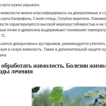
 сорта нужно укрывать
 жимолости можно классифицировать на декоративные и с
 сорта Каприфоль, Синяя птица, Голубое веретено, Лакомк
ости характеризуются высокой морозоустойчивостью и не т
вые почки и древесина выдерживают понижение температуры
 °C.
асается декоративных кустарников, рекомендуется утепля
скую и сизую жимолость. Также в дополнительной защите ну
ана.
 обработать жимолость. Болезни жимо
оды лечения