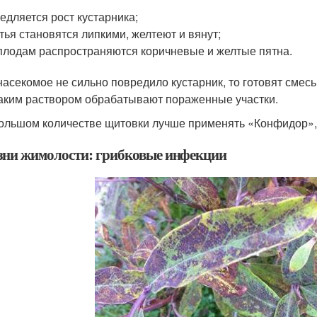
едляется рост кустарника;
тья становятся липкими, желтеют и вянут;
плодам распространяются коричневые и желтые пятна.
насекомое не сильно повредило кустарник, то готовят смесь и
Таким раствором обрабатывают пораженные участки.
ольшом количестве щитовки лучше применять «Конфидор», «
зни жимолости: грибковые инфекции