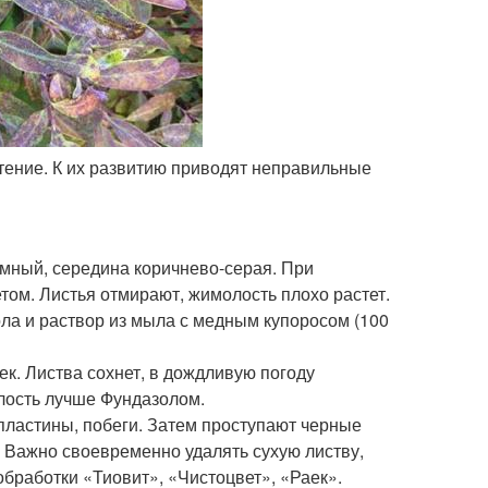
стение. К их развитию приводят неправильные
мный, середина коричнево-серая. При
ом. Листья отмирают, жимолость плохо растет.
ла и раствор из мыла с медным купоросом (100
к. Листва сохнет, в дождливую погоду
лость лучше Фундазолом.
пластины, побеги. Затем проступают черные
т. Важно своевременно удалять сухую листву,
обработки «Тиовит», «Чистоцвет», «Раек».