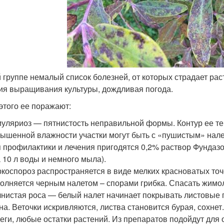
й группе немалый список болезней, от которых страдает ра
ия выращивания культуры, дождливая погода.
 этого ее поражают:
уляриоз — пятнистость неправильной формы. Контур ее те
ышенной влажности участки могут быть с «пушистым» налет
 профилактики и лечения пригодятся 0,2% раствор Фундазо
а 10 л воды и немного мыла).
коспороз распространяется в виде мелких красноватых точе
олняется черным налетом – спорами грибка. Спасать жимо
нистая роса — белый налет начинает покрывать листовые 
на. Веточки искривляются, листва становится бурая, сохне
еги, любые остатки растений. Из препаратов подойдут для 