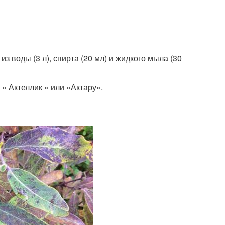
з воды (3 л), спирта (20 мл) и жидкого мыла (30
 Актеллик » или «Актару».