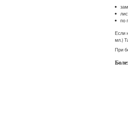
зам
лис
по 
Если 
мл.) 
При б
Боле