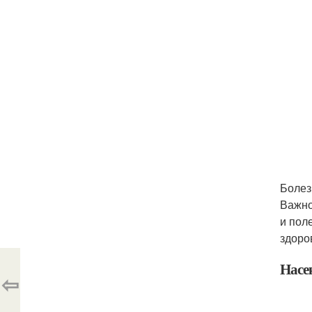
Болез
Важно
и пол
здоро
Насе
⇦