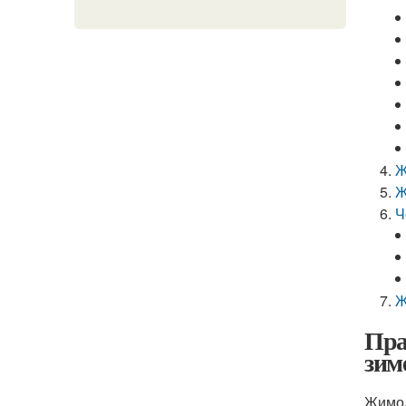
Ж
Ж
Ч
Ж
Пра
зим
Жимол