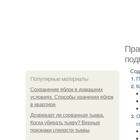
Пра
под
Сод
П
Популярные материалы
К
Сохранение яблок в домашних
условиях. Способы хранения яблок
в квартире
Дозревает ли сорванная тыква.
О
Когда убирать тыкву? Верные
с
признаки спелости тыквы