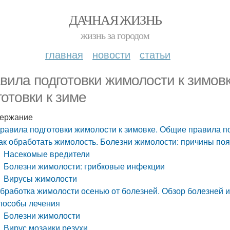
ДАЧНАЯ ЖИЗНЬ
жизнь за городом
главная
новости
статьи
вила подготовки жимолости к зимов
готовки к зиме
ержание
равила подготовки жимолости к зимовке. Общие правила по
ак обработать жимолость. Болезни жимолости: причины по
Насекомые вредители
Болезни жимолости: грибковые инфекции
Вирусы жимолости
бработка жимолости осенью от болезней. Обзор болезней и
пособы лечения
Болезни жимолости
Вирус мозаики резухи