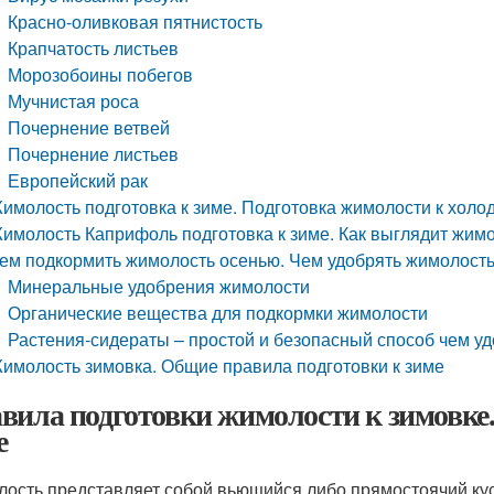
Красно-оливковая пятнистость
Крапчатость листьев
Морозобоины побегов
Мучнистая роса
Почернение ветвей
Почернение листьев
Европейский рак
имолость подготовка к зиме. Подготовка жимолости к холо
имолость Каприфоль подготовка к зиме. Как выглядит жим
ем подкормить жимолость осенью. Чем удобрять жимолость
Минеральные удобрения жимолости
Органические вещества для подкормки жимолости
Растения-сидераты – простой и безопасный способ чем у
имолость зимовка. Общие правила подготовки к зиме
вила подготовки жимолости к зимовке
е
ость представляет собой вьющийся либо прямостоячий кус