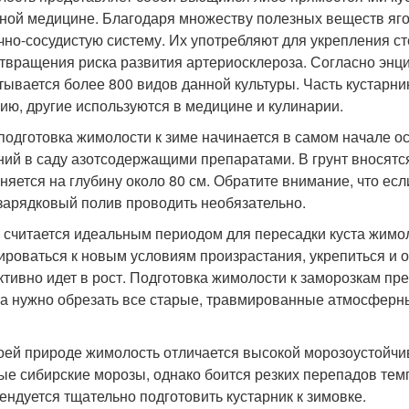
ной медицине. Благодаря множеству полезных веществ яго
чно-сосудистую систему. Их употребляют для укрепления ст
твращения риска развития артериосклероза. Согласно энц
тывается более 800 видов данной культуры. Часть кустарн
ию, другие используются в медицине и кулинарии.
 подготовка жимолости к зиме начинается в самом начале о
ний в саду азотсодержащими препаратами. В грунт вносят
няется на глубину около 80 см. Обратите внимание, что ес
зарядковый полив проводить необязательно.
 считается идеальным периодом для пересадки куста жимол
ироваться к новым условиям произрастания, укрепиться и о
активно идет в рост. Подготовка жимолости к заморозкам 
та нужно обрезать все старые, травмированные атмосфер
оей природе жимолость отличается высокой морозоустойчи
ые сибирские морозы, однако боится резких перепадов тем
ендуется тщательно подготовить кустарник к зимовке.