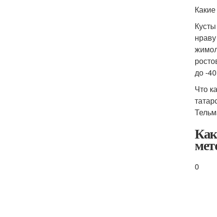
Какие
Кусты
нраву
жимол
росто
до -40
Что к
татар
Тельм
Как
мет
0