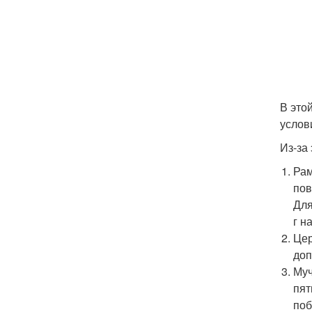
В это
услов
Из-за
Рам
пов
Для
г н
Цер
доп
Муч
пят
поб