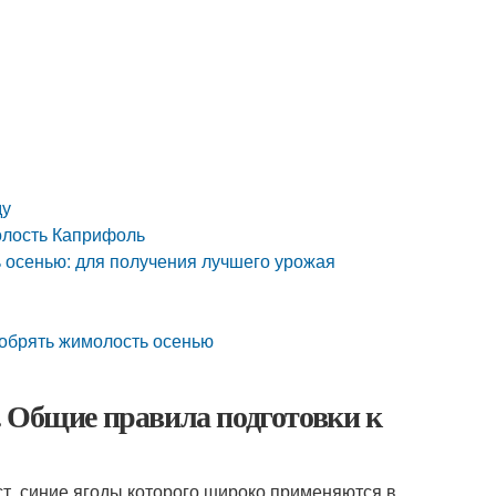
ду
олость Каприфоль
 осенью: для получения лучшего урожая
добрять жимолость осенью
. Общие правила подготовки к
т, синие ягоды которого широко применяются в