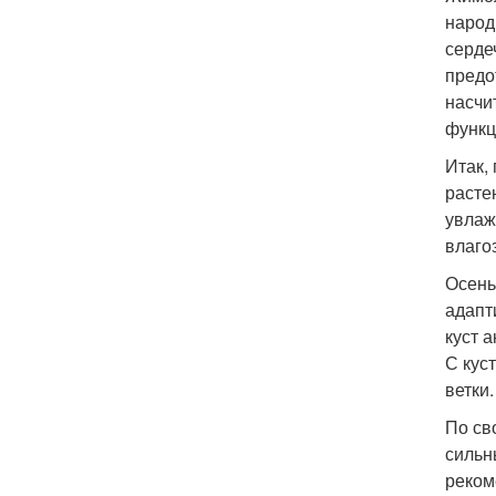
народ
серде
предо
насчи
функц
Итак,
расте
увлаж
влаго
Осень
адапт
куст 
С кус
ветки.
По св
сильн
реком