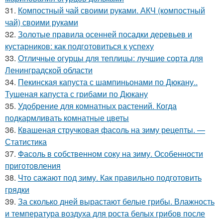
31.
Компостный чай своими руками. АКЧ (компостный
чай) своими руками
32.
Золотые правила осенней посадки деревьев и
кустарников: как подготовиться к успеху
33.
Отличные огурцы для теплицы: лучшие сорта для
Ленинградской области
34.
Пекинская капуста с шампиньонами по Дюкану..
Тушеная капуста с грибами по Дюкану
35.
Удобрение для комнатных растений. Когда
подкармливать комнатные цветы
36.
Квашеная стручковая фасоль на зиму рецепты. —
Статистика
37.
Фасоль в собственном соку на зиму. Особенности
приготовления
38.
Что сажают под зиму. Как правильно подготовить
грядки
39.
За сколько дней вырастают белые грибы. Влажность
и температура воздуха для роста белых грибов после