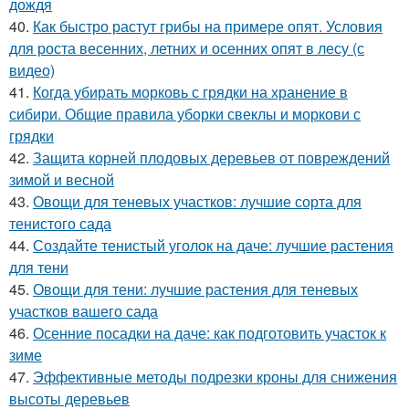
дождя
40.
Как быстро растут грибы на примере опят. Условия
для роста весенних, летних и осенних опят в лесу (с
видео)
41.
Когда убирать морковь с грядки на хранение в
сибири. Общие правила уборки свеклы и моркови с
грядки
42.
Защита корней плодовых деревьев от повреждений
зимой и весной
43.
Овощи для теневых участков: лучшие сорта для
тенистого сада
44.
Создайте тенистый уголок на даче: лучшие растения
для тени
45.
Овощи для тени: лучшие растения для теневых
участков вашего сада
46.
Осенние посадки на даче: как подготовить участок к
зиме
47.
Эффективные методы подрезки кроны для снижения
высоты деревьев