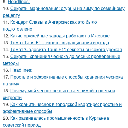
9.
Headlines:
10.
Секреты маринования: огурцы на зиму по семейному
рецепту
11.
Концерт Славы в Ангарске: как это было
подготовлено
12.
Какие оружейные заводы работают в Ижевске
13.
Томат Таня F1: секреты выращивания и ухода
14.
Томат 'Садовита Таня F1': секреты высокого урожая
15.
Секреты хранения чеснока до весны: проверенные
методы
16.
Headlines:
17.
Простые и эффективные способы хранения чеснока
на зиму
18.
Почему мой чеснок не высыхает зимой: советы и
хитрости
19.
Как хранить чеснок в городской квартире: простые и
эффективные способы
20.
Как развивалась промышленность в Кургане в
советский период