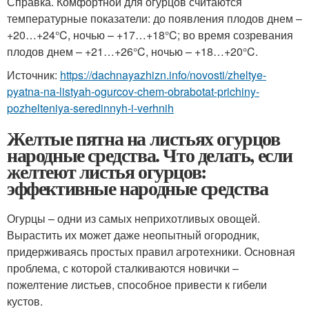
Справка. Комфортной для огурцов считаются
температурные показатели: до появления плодов днем –
+20…+24°C, ночью – +17…+18°C; во время созревания
плодов днем – +21…+26°C, ночью – +18…+20°C.
Источник:
https://dachnayazhizn.info/novosti/zheltye-
pyatna-na-listyah-ogurcov-chem-obrabotat-prichiny-
pozhelteniya-seredinnyh-i-verhnih
Желтые пятна на листьях огурцов
народные средства. Что делать, если
желтеют листья огурцов:
эффективные народные средства
Огурцы – одни из самых неприхотливых овощей.
Вырастить их может даже неопытный огородник,
придерживаясь простых правил агротехники. Основная
проблема, с которой сталкиваются новички –
пожелтение листьев, способное привести к гибели
кустов.