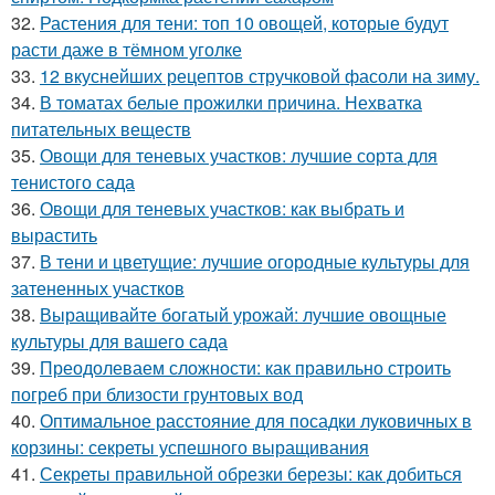
32.
Растения для тени: топ 10 овощей, которые будут
расти даже в тёмном уголке
33.
12 вкуснейших рецептов стручковой фасоли на зиму.
34.
В томатах белые прожилки причина. Нехватка
питательных веществ
35.
Овощи для теневых участков: лучшие сорта для
тенистого сада
36.
Овощи для теневых участков: как выбрать и
вырастить
37.
В тени и цветущие: лучшие огородные культуры для
затененных участков
38.
Выращивайте богатый урожай: лучшие овощные
культуры для вашего сада
39.
Преодолеваем сложности: как правильно строить
погреб при близости грунтовых вод
40.
Оптимальное расстояние для посадки луковичных в
корзины: секреты успешного выращивания
41.
Секреты правильной обрезки березы: как добиться