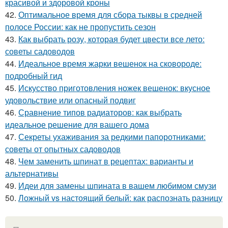
красивой и здоровой кроны
42.
Оптимальное время для сбора тыквы в средней
полосе России: как не пропустить сезон
43.
Как выбрать розу, которая будет цвести все лето:
советы садоводов
44.
Идеальное время жарки вешенок на сковороде:
подробный гид
45.
Искусство приготовления ножек вешенок: вкусное
удовольствие или опасный подвиг
46.
Сравнение типов радиаторов: как выбрать
идеальное решение для вашего дома
47.
Секреты ухаживания за редкими папоротниками:
советы от опытных садоводов
48.
Чем заменить шпинат в рецептах: варианты и
альтернативы
49.
Идеи для замены шпината в вашем любимом смузи
50.
Ложный vs настоящий белый: как распознать разницу