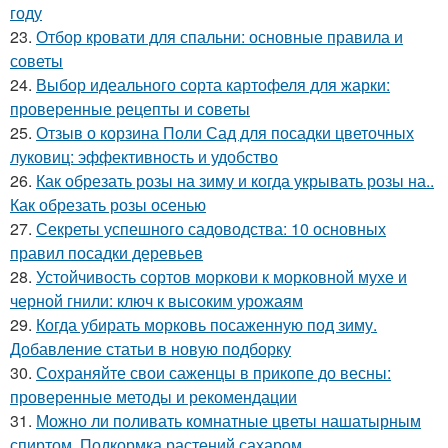
году
23.
Отбор кровати для спальни: основные правила и
советы
24.
Выбор идеального сорта картофеля для жарки:
проверенные рецепты и советы
25.
Отзыв о корзина Поли Сад для посадки цветочных
луковиц: эффективность и удобство
26.
Как обрезать розы на зиму и когда укрывать розы на..
Как обрезать розы осенью
27.
Секреты успешного садоводства: 10 основных
правил посадки деревьев
28.
Устойчивость сортов моркови к морковной мухе и
черной гнили: ключ к высоким урожаям
29.
Когда убирать морковь посаженную под зиму.
Добавление статьи в новую подборку
30.
Сохраняйте свои саженцы в прикопе до весны:
проверенные методы и рекомендации
31.
Можно ли поливать комнатные цветы нашатырным
спиртом. Подкормка растений сахаром