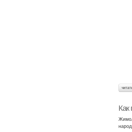
читат
Как
Жимол
народ