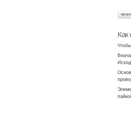
читат
Как
Чтобы
Вначал
Исход
Основ
прово
Элеме
пайко