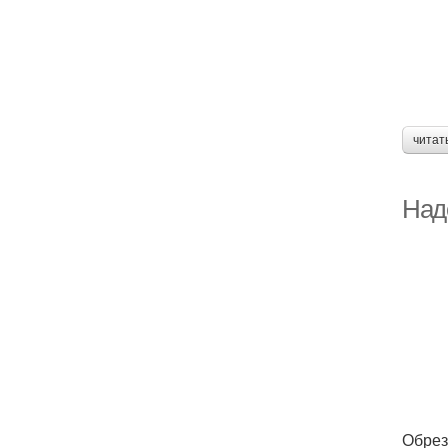
читат
Надо
Обрез