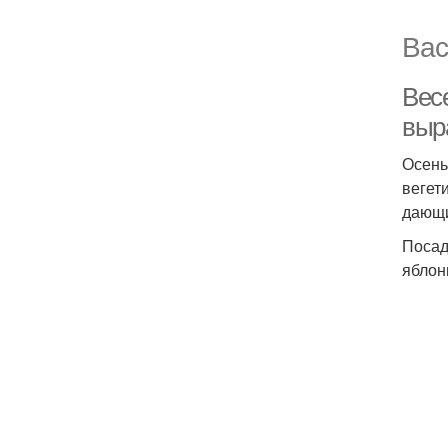
Вас
Весе
выр
Осень
вегет
дающи
Посад
яблон