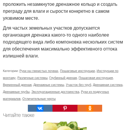
проложить незамкнутое дренажное кольцо и создать
преграду для влаги и сырости конкретно в самом
уязвимом месте.
Для частых земельных участков допускается
организация дренажа какого-то одного наиболее
подходящего вида либо компоновка нескольких систем
для обеспечения максимально эффективного оттока
излишней влаги.
Категории:
Руки на глинистых почвах
,
Пошаговые инструкции
,
Инструкции по
монтажу
,
Различные системы
,
Глубинный дренаж
,
Пошаговая инструкция
,
Временный дренаж
,
Дренажные системы
,
Участок без труб
,
Дренажная система
,
Дренажные трубы
,
Эксплуатационные достоинства
,
Руки из подручных
материалов
,
Отличительные черты
Читайте также