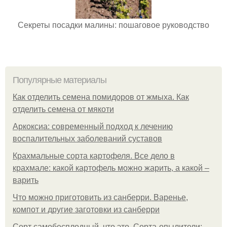
Секреты посадки малины: пошаговое руководство
Популярные материалы
Как отделить семена помидоров от жмыха. Как
отделить семена от мякоти
Аркоксиа: современный подход к лечению
воспалительных заболеваний суставов
Крахмальные сорта картофеля. Все дело в
крахмале: какой картофель можно жарить, а какой –
варить
Что можно приготовить из санберри. Варенье,
компот и другие заготовки из санберри
Сорт самобесплодный, что это. Сорта-опылители: