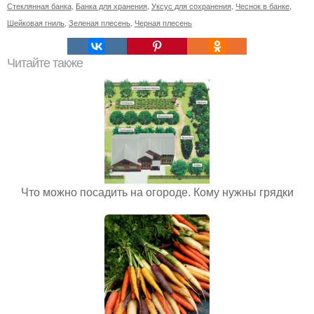
Стеклянная банка
,
Банка для хранения
,
Уксус для сохранения
,
Чеснок в банке
,
Шейковая гниль
,
Зеленая плесень
,
Черная плесень
Читайте также
Что можно посадить на огороде. Кому нужны грядки