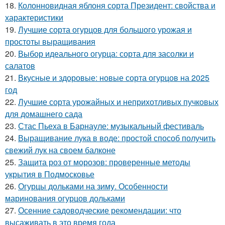
18.
Колонновидная яблоня сорта Президент: свойства и
характеристики
19.
Лучшие сорта огурцов для большого урожая и
простоты выращивания
20.
Выбор идеального огурца: сорта для засолки и
салатов
21.
Вкусные и здоровые: новые сорта огурцов на 2025
год
22.
Лучшие сорта урожайных и неприхотливых пучковых
для домашнего сада
23.
Стас Пьеха в Барнауле: музыкальный фестиваль
24.
Выращивание лука в воде: простой способ получить
свежий лук на своем балконе
25.
Защита роз от морозов: проверенные методы
укрытия в Подмосковье
26.
Огурцы дольками на зиму. Особенности
маринования огурцов дольками
27.
Осенние садоводческие рекомендации: что
высаживать в это время года