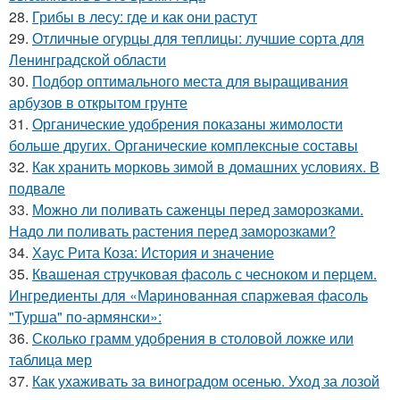
28.
Грибы в лесу: где и как они растут
29.
Отличные огурцы для теплицы: лучшие сорта для
Ленинградской области
30.
Подбор оптимального места для выращивания
арбузов в открытом грунте
31.
Органические удобрения показаны жимолости
больше других. Органические комплексные составы
32.
Как хранить морковь зимой в домашних условиях. В
подвале
33.
Можно ли поливать саженцы перед заморозками.
Надо ли поливать растения перед заморозками?
34.
Хаус Рита Коза: История и значение
35.
Квашеная стручковая фасоль с чесноком и перцем.
Ингредиенты для «Маринованная спаржевая фасоль
"Турша" по-армянски»:
36.
Сколько грамм удобрения в столовой ложке или
таблица мер
37.
Как ухаживать за виноградом осенью. Уход за лозой