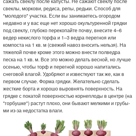
сажать свеклу после капусты. Не сажают свеклу после
свеклы, моркови, редиса, репы, редьки. Способ для
"молодого" участка. Если вы занимаетесь огородом
недавно и у вас еще нет хорошо окультуренной грядки
под свеклу, глубоко перекопайте почву, внесите 4–6
ведер некислого торфа и 1–3 ведра перегноя или
компоста на 1 кв. м (свежий навоз вносить нельзя). На
тяжелой почве кроме этого можно внести полведра
песка на 1 кв. м. Все это можно делать весной, но лучше
осенью, чтобы торф и перегной хорошо напитались
снеговой влагой. Удобряют и известкуют так же, как в
первом случае. Форма грядки. Желательно сделать
жесткие борта и хорошо выровнять поверхность. На
грядке с покатой поверхностью корнеплоды в центре (на
"горбушке") растут плохо, они бывают мелкими и грубы-
ми из-за недостатка влаги.