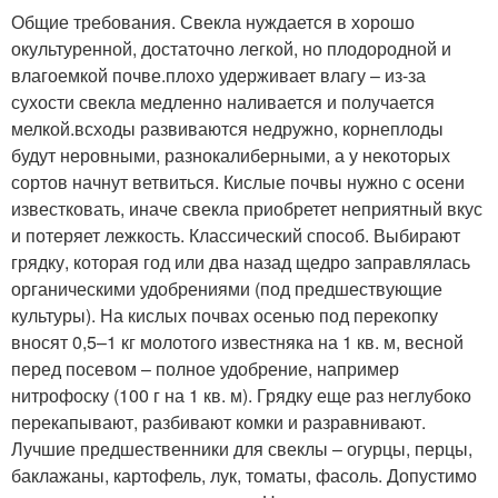
Общие требования. Свекла нуждается в хорошо
окультуренной, достаточно легкой, но плодородной и
влагоемкой почве.плохо удерживает влагу – из-за
сухости свекла медленно наливается и получается
мелкой.всходы развиваются недружно, корнеплоды
будут неровными, разнокалиберными, а у некоторых
сортов начнут ветвиться. Кислые почвы нужно с осени
известковать, иначе свекла приобретет неприятный вкус
и потеряет лежкость. Классический способ. Выбирают
грядку, которая год или два назад щедро заправлялась
органическими удобрениями (под предшествующие
культуры). На кислых почвах осенью под перекопку
вносят 0,5–1 кг молотого известняка на 1 кв. м, весной
перед посевом – полное удобрение, например
нитрофоску (100 г на 1 кв. м). Грядку еще раз неглубоко
перекапывают, разбивают комки и разравнивают.
Лучшие предшественники для свеклы – огурцы, перцы,
баклажаны, картофель, лук, томаты, фасоль. Допустимо