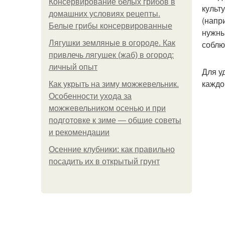
Консервирование белых грибов в
культ
домашних условиях рецепты.
(напр
Белые грибы консервированные
нужны
Лягушки земляные в огороде. Как
соблю
привлечь лягушек (жаб) в огород:
личный опыт
Для у
каждо
Как укрыть на зиму можжевельник.
Особенности ухода за
можжевельником осенью и при
подготовке к зиме — общие советы
и рекомендации
Осенние клубники: как правильно
посадить их в открытый грунт