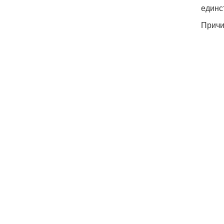
единс
Причи