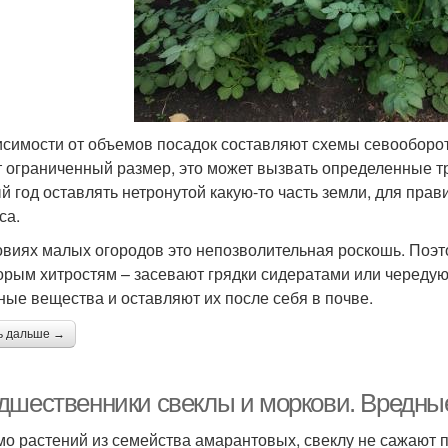
исимости от объемов посадок составляют схемы севооборота 
 ограниченный размер, это может вызвать определенные т
й год оставлять нетронутой какую-то часть земли, для пра
са.
овиях малых огородов это непозволительная роскошь. Поэт
орым хитростям – засевают грядки сидератами или чередую
ные вещества и оставляют их после себя в почве.
ь дальше →
дшественники свеклы и моркови. Вредны
о растений из семейства амарантовых, свеклу не сажают п