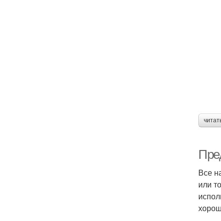
читат
Пре
Все н
или т
испол
хорош