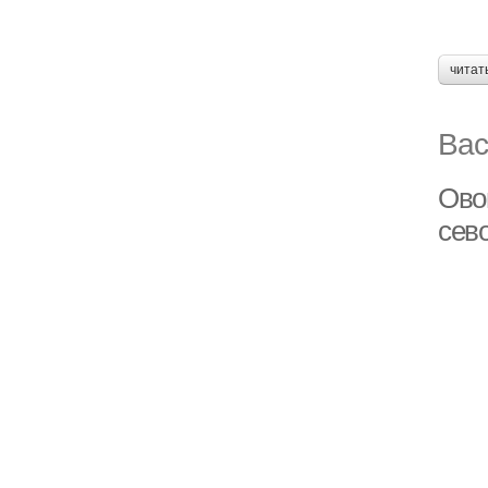
читат
Вас
Ово
сев