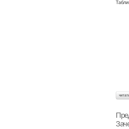
Табли
читат
Пре
Зач