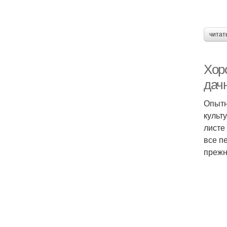
читат
Хор
дач
Опытн
культ
листе
все п
прежн