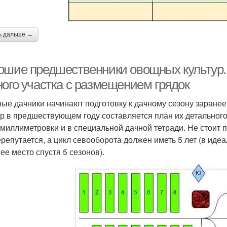
ь дальше →
ошие предшественники овощных культур
ного участка с размещением грядок
ые дачники начинают подготовку к дачному сезону заране
ур в предшествующем году составляется план их детальног
 миллиметровки и в специальной дачной тетради. Не стоит по
ерепутается, а цикл севооборота должен иметь 5 лет (в иде
ее место спустя 5 сезонов).