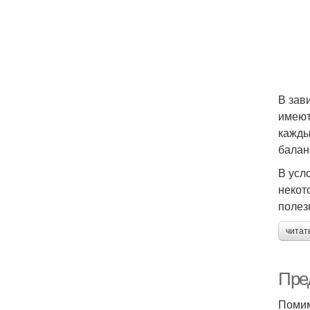
В зав
имеют
кажды
балан
В усл
некот
полез
читат
Пре
Помим