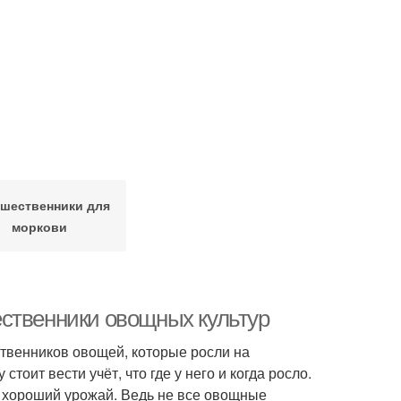
шественники для
моркови
ственники овощных культур
ственников овощей, которые росли на
оит вести учёт, что где у него и когда росло.
ю хороший урожай. Ведь не все овощные