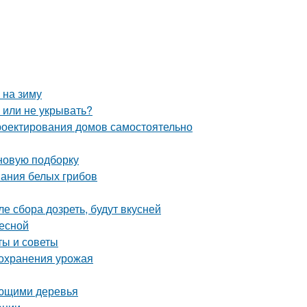
 на зиму
ь или не укрывать?
роектирования домов самостоятельно
 новую подборку
вания белых грибов
е сбора дозреть, будут вкусней
весной
ты и советы
сохранения урожая
ающими деревья