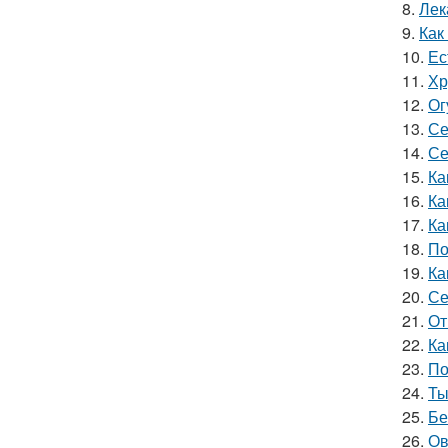
8.
Лек
9.
Как
10.
Ес
11.
Хр
12.
Ог
13.
Се
14.
Се
15.
Ка
16.
Ка
17.
Ка
18.
По
19.
Ка
20.
Се
21.
От
22.
Ка
23.
По
24.
Ты
25.
Бе
26.
Ов