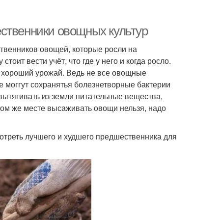
ственники овощных культур
ственников овощей, которые росли на
оит вести учёт, что где у него и когда росло.
ю хороший урожай. Ведь не все овощные
е моггут сохранятья болезнетворные бактерии
ытягивать из земли питательные вещества,
том же месте высаживать овощи нельзя, надо
отреть лучшего и худшего предшественника для