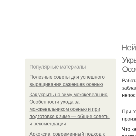
Ней
Укр
Популярные материалы
Осо
Полезные советы для успешного
Работ
выращивания саженцев осенью
забла
непос
Как укрыть на зиму можжевельник.
Особенности ухода за
можжевельником осенью и при
При э
подготовке к зиме — общие советы
произ
и рекомендации
Что к
Аркоксиа: современный подход к