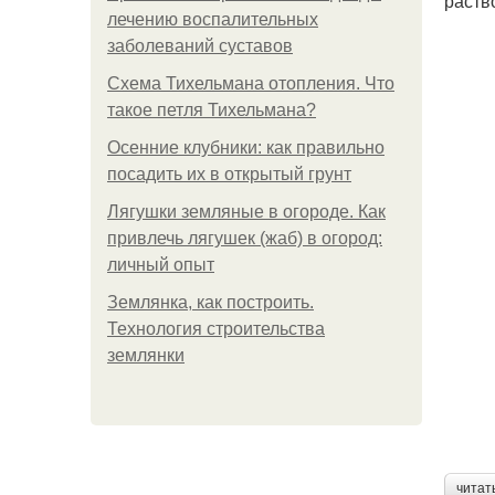
раств
лечению воспалительных
заболеваний суставов
Схема Тихельмана отопления. Что
такое петля Тихельмана?
Осенние клубники: как правильно
посадить их в открытый грунт
Лягушки земляные в огороде. Как
привлечь лягушек (жаб) в огород:
личный опыт
Землянка, как построить.
Технология строительства
землянки
читат