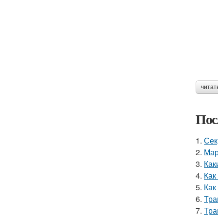
читат
Пос
1.
Сек
2.
Мар
3.
Как
4.
Как
5.
Как
6.
Тра
7.
Тра