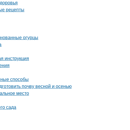
здоровья
ные рецепты
ринованные огурцы
а
ая инструкция
ения
ивные способы
дготовить почву весной и осенью
еальное место
го сада