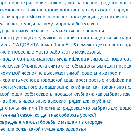
арственное растение заткни гузно: народное средство для 
 мелколепестник канадский помогает заткнуть гузно: народ
ть ли парки в Москве, особенно подходящие для пикников
устящие огурцы на зиму: маринад без уксуса
урцы на зиму резаные: самые вкусные рецепты
крет хрустящих огурчиков: как приготовить идеальные ма
мена САДОВИТА томат Таня F1: 5 семечек для вашего сад
кие интересные места работают в межсезонье
к подготовить хризантему мультифлора к зимовке: пошагов
кие музеи Ульяновска считаются обязательными для посещ
чему мой чеснок не высыхает зимой: советы и хитрости
к хранить чеснок в городской квартире: простые и эффект
креты успешного выращивания клубники: как правильно по
кройте для себя секреты посадки клубники: как выбрать ид
к выбрать идеальные высокие грядки для клубники
дтопольники или Тополиная рядовка: что выбрать для ваше
квенный сезон: когда и как собирать урожай
звредные методы борьбы с мышами в огороде
ес или рожь: какой лучше для здоровья