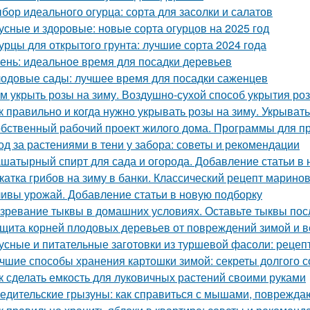
бор идеального огурца: сорта для засолки и салатов
усные и здоровые: новые сорта огурцов на 2025 год
урцы для открытого грунта: лучшие сорта 2024 года
ень: идеальное время для посадки деревьев
одовые сады: лучшее время для посадки саженцев
м укрыть розы на зиму. Воздушно-сухой способ укрытия роз
к правильно и когда нужно укрывать розы на зиму. Укрыват
бственный рабочий проект жилого дома. Программы для п
од за растениями в тени у забора: советы и рекомендации
шатырный спирт для сада и огорода. Добавление статьи в
катка грибов на зиму в банки. Классический рецепт марино
ивы урожай. Добавление статьи в новую подборку
зревание тыквы в домашних условиях. Оставьте тыквы посл
щита корней плодовых деревьев от повреждений зимой и 
усные и питательные заготовки из туршевой фасоли: рецеп
чшие способы хранения картошки зимой: секреты долгого 
к сделать емкость для луковичных растений своими руками
едительские грызуны: как справиться с мышами, поврежд