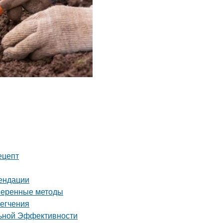
ецепт
мендации
оверенные методы
легчения
льной Эффективности