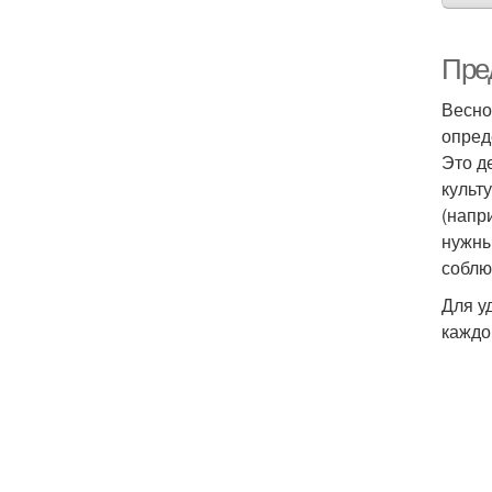
Пре
Весно
опред
Это д
культ
(напр
нужны
соблю
Для у
каждо