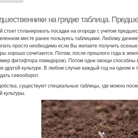
дшественники на грядке таблица. Предше
й стоит спланировать посадки на огороде с учетом предше
еленном месте ранее пользуясь таблицами. Любому дачнику ст
елать просто необходимо если Вы желаете получить осень
уры хорошо сочетаются. Потом, после прошлого года в земл
имер фитофтора помидоров). Потом одни овощи способны в
е другой культуре. В любом случае каждый год на одном и 
дать севооборот.
добства, существуют специальные таблицы, где можно посм
й культуры.