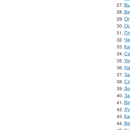
27.
Вы
28.
Вк
29.
Ог
30.
Ос
31.
Пл
32.
Че
33.
Ка
34.
Со
35.
Ух
36.
На
37.
За
38.
Сл
39.
До
40.
За
41.
Вк
42.
Лу
43.
Ка
44.
Вр