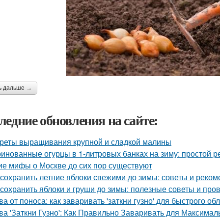
ь дальше →
ледние обновления на сайте:
реты выращивания крупной и сладкой малины
инованные огурцы в 1-литровых банках на зиму: простой р
ие мифы о Москве до сих пор существуют
 сохранить летние яблоки свежими до зимы: советы и реко
 сохранить яблоки и груши до зимы: полезные советы и пр
ва от поноса: как заваривать 'заткни гузно' для быстрого об
ва 'Заткни Гузно': Как Правильно Заваривать для Максима