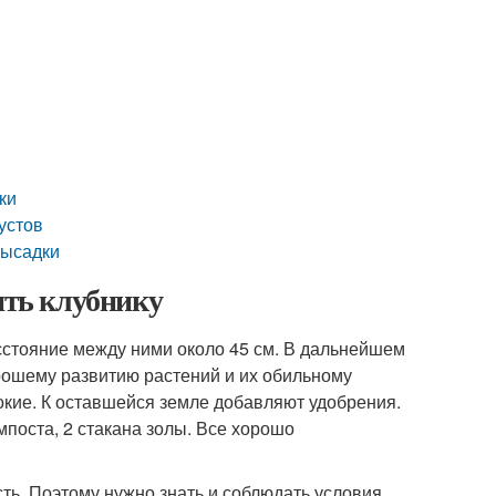
ки
устов
высадки
ить клубнику
асстояние между ними около 45 см. В дальнейшем
орошему развитию растений и их обильному
окие. К оставшейся земле добавляют удобрения.
мпоста, 2 стакана золы. Все хорошо
ть. Поэтому нужно знать и соблюдать условия