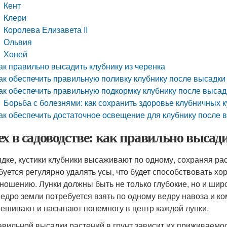
Кент
Клери
Королева Елизавета II
Ольвия
Хоней
ак правильно высадить клубнику из черенка
ак обеспечить правильную поливку клубнику после высадки
ак обеспечить правильную подкормку клубнику после высад
Борьба с болезнями: как сохранить здоровье клубничных к
ак обеспечить достаточное освещение для клубнику после 
ех в садоводстве: как правильно высад
ядке, кустики клубники высаживают по одному, сохраняя р
буется регулярно удалять усы, что будет способствовать х
ношению. Лунки должны быть не только глубокие, но и шир
ведро земли потребуется взять по одному ведру навоза и ко
ешивают и насыпают понемногу в центр каждой лунки.
авильной высадки растений в грунт зависит их приживаемос