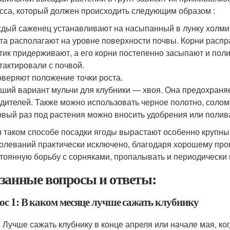
сса, который должен происходить следующим образом :
дый саженец устанавливают на насыпанный в лунку холмик
та располагают на уровне поверхности почвы. Корни распр
тик придерживают, а его корни постепенно засыпают и поли
тактировали с почвой.
веряют положение точки роста.
ший вариант мульчи для клубники — хвоя. Она предохраняе
дителей. Также можно использовать черное полотно, солом
вый раз под растения можно вносить удобрения или полива
 таком способе посадки ягоды вырастают особенно крупны
олеваний практически исключено, благодаря хорошему про
тоянную борьбу с сорняками, пропалывать и периодически 
занные вопросы и ответы:
ос 1: В каком месяце лучше сажать клубнику
: Лучше сажать клубнику в конце апреля или начале мая, ко