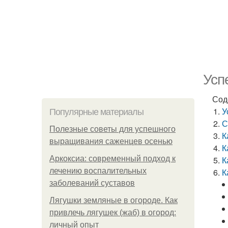
Усп
Сод
У
Популярные материалы
С
Полезные советы для успешного
К
выращивания саженцев осенью
К
Аркоксиа: современный подход к
К
лечению воспалительных
К
заболеваний суставов
Лягушки земляные в огороде. Как
привлечь лягушек (жаб) в огород:
личный опыт