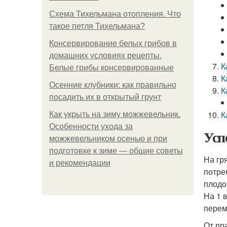
Схема Тихельмана отопления. Что
такое петля Тихельмана?
Консервирование белых грибов в
домашних условиях рецепты.
К
Белые грибы консервированные
К
Осенние клубники: как правильно
К
посадить их в открытый грунт
К
Как укрыть на зиму можжевельник.
Особенности ухода за
Усп
можжевельником осенью и при
подготовке к зиме — общие советы
На гр
и рекомендации
потре
плодо
На 1 
перем
От пр