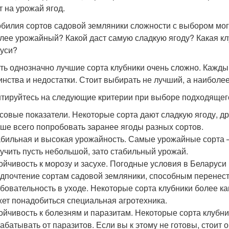
т на урожай ягод.
обилия сортов садовой земляники сложности с выбором могу
лее урожайный? Какой даст самую сладкую ягоду? Какая к
уси?
ть однозначно лучшие сорта клубники очень сложно. Каждый
инства и недостатки. Стоит выбирать не лучший, а наиболе
тируйтесь на следующие критерии при выборе подходящего
совые показатели. Некоторые сорта дают сладкую ягоду, дру
ше всего попробовать заранее ягоды разных сортов.
бильная и высокая урожайность. Самые урожайные сорта 
учить пусть небольшой, зато стабильный урожай.
ойчивость к морозу и засухе. Погодные условия в Беларуси
дпочтение сортам садовой земляники, способным перенест
бовательность в уходе. Некоторые сорта клубники более ка
ет понадобиться специальная агротехника.
ойчивость к болезням и паразитам. Некоторые сорта клубн
абатывать от паразитов. Если вы к этому не готовы, стоит