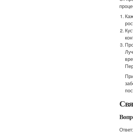
проце
Каж
рос
Кус
кон
Про
Луч
вре
Пер
При
заб
пос
Свя
Вопр
Ответ