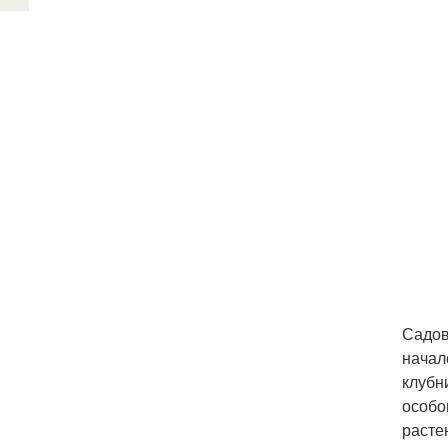
Садов
начал
клубн
особо
расте