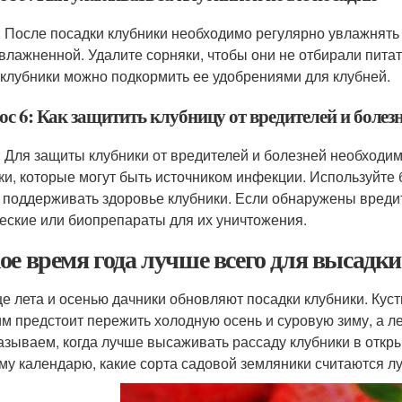
: После посадки клубники необходимо регулярно увлажнять 
влажненной. Удалите сорняки, чтобы они не отбирали питат
 клубники можно подкормить ее удобрениями для клубней.
ос 6: Как защитить клубницу от вредителей и болез
: Для защиты клубники от вредителей и болезней необходи
ки, которые могут быть источником инфекции. Используйте 
 поддерживать здоровье клубники. Если обнаружены вреди
еские или биопрепараты для их уничтожения.
ое время года лучше всего для высадк
це лета и осенью дачники обновляют посадки клубники. Кус
им предстоит пережить холодную осень и суровую зиму, а л
азываем, когда лучше высаживать рассаду клубники в откры
му календарю, какие сорта садовой земляники считаются л