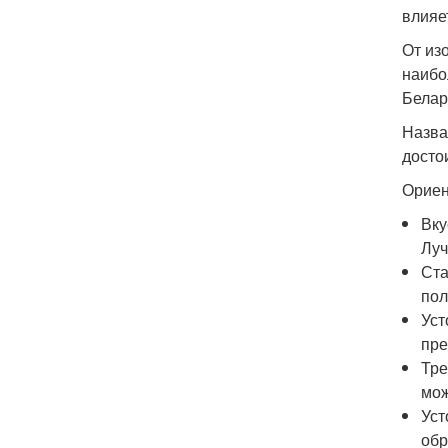
влияе
От из
наибо
Белар
Назва
досто
Ориен
Вку
Луч
Ста
пол
Уст
пре
Тре
мож
Уст
обр