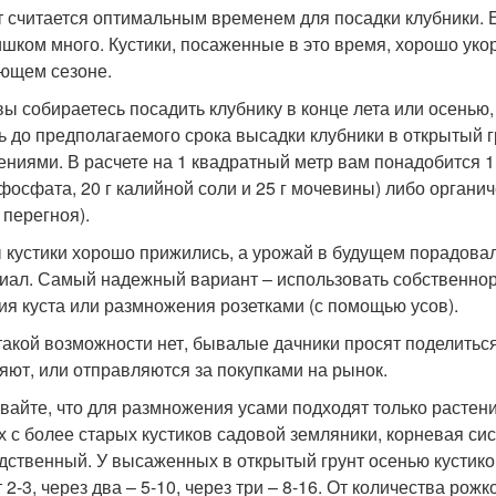
т считается оптимальным временем для посадки клубники. Ещ
ишком много. Кустики, посаженные в это время, хорошо ук
ющем сезоне.
вы собираетесь посадить клубнику в конце лета или осенью,
ь до предполагаемого срока высадки клубники в открытый г
ениями. В расчете на 1 квадратный метр вам понадобится 1
фосфата, 20 г калийной соли и 25 г мочевины) либо органич
 перегноя).
 кустики хорошо прижились, а урожай в будущем порадова
иал. Самый надежный вариант – использовать собственно
ия куста или размножения розетками (с помощью усов).
такой возможности нет, бывалые дачники просят поделитьс
яют, или отправляются за покупками на рынок.
вайте, что для размножения усами подходят только растения
х с более старых кустиков садовой земляники, корневая си
дственный. У высаженных в открытый грунт осенью кустиков
 2-3, через два – 5-10, через три – 8-16. От количества ро