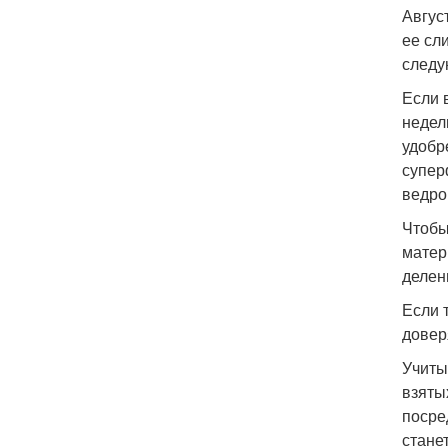
Авгус
ее сл
следу
Если 
недел
удобр
супер
ведро
Чтобы
матер
делен
Если 
довер
Учиты
взяты
посре
станет