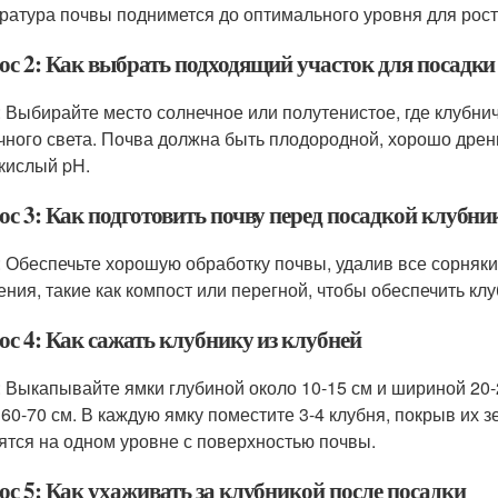
ратура почвы поднимется до оптимального уровня для рост
ос 2: Как выбрать подходящий участок для посадк
: Выбирайте место солнечное или полутенистое, где клубнич
чного света. Почва должна быть плодородной, хорошо дре
кислый pH.
ос 3: Как подготовить почву перед посадкой клубни
: Обеспечьте хорошую обработку почвы, удалив все сорняки
ения, такие как компост или перегной, чтобы обеспечить кл
ос 4: Как сажать клубнику из клубней
: Выкапывайте ямки глубиной около 10-15 см и шириной 20
 60-70 см. В каждую ямку поместите 3-4 клубня, покрыв их з
ятся на одном уровне с поверхностью почвы.
ос 5: Как ухаживать за клубникой после посадки