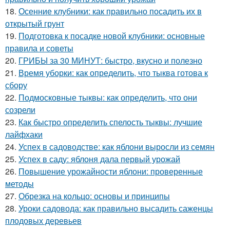
18.
Осенние клубники: как правильно посадить их в
открытый грунт
19.
Подготовка к посадке новой клубники: основные
правила и советы
20.
ГРИБЫ за 30 МИНУТ: быстро, вкусно и полезно
21.
Время уборки: как определить, что тыква готова к
сбору
22.
Подмосковные тыквы: как определить, что они
созрели
23.
Как быстро определить спелость тыквы: лучшие
лайфхаки
24.
Успех в садоводстве: как яблони выросли из семян
25.
Успех в саду: яблоня дала первый урожай
26.
Повышение урожайности яблони: проверенные
методы
27.
Обрезка на кольцо: основы и принципы
28.
Уроки садовода: как правильно высадить саженцы
плодовых деревьев