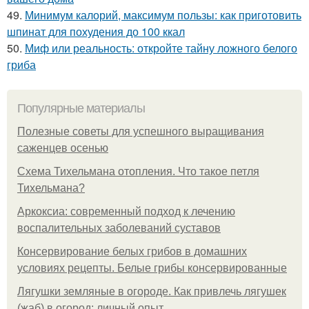
49.
Минимум калорий, максимум пользы: как приготовить
шпинат для похудения до 100 ккал
50.
Миф или реальность: откройте тайну ложного белого
гриба
Популярные материалы
Полезные советы для успешного выращивания
саженцев осенью
Схема Тихельмана отопления. Что такое петля
Тихельмана?
Аркоксиа: современный подход к лечению
воспалительных заболеваний суставов
Консервирование белых грибов в домашних
условиях рецепты. Белые грибы консервированные
Лягушки земляные в огороде. Как привлечь лягушек
(жаб) в огород: личный опыт