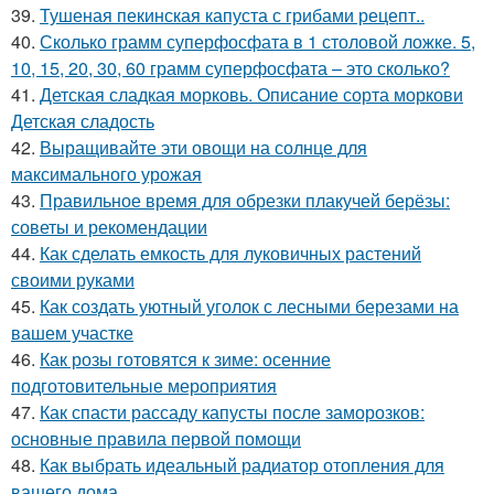
39.
Тушеная пекинская капуста с грибами рецепт..
40.
Сколько грамм суперфосфата в 1 столовой ложке. 5,
10, 15, 20, 30, 60 грамм суперфосфата – это сколько?
41.
Детская сладкая морковь. Описание сорта моркови
Детская сладость
42.
Выращивайте эти овощи на солнце для
максимального урожая
43.
Правильное время для обрезки плакучей берёзы:
советы и рекомендации
44.
Как сделать емкость для луковичных растений
своими руками
45.
Как создать уютный уголок с лесными березами на
вашем участке
46.
Как розы готовятся к зиме: осенние
подготовительные мероприятия
47.
Как спасти рассаду капусты после заморозков:
основные правила первой помощи
48.
Как выбрать идеальный радиатор отопления для
вашего дома