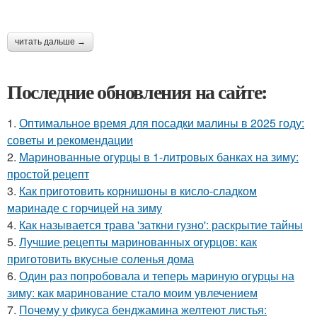
читать дальше →
Последние обновления на сайте:
1.
Оптимальное время для посадки малины в 2025 году:
советы и рекомендации
2.
Маринованные огурцы в 1-литровых банках на зиму:
простой рецепт
3.
Как приготовить корнишоны в кисло-сладком
маринаде с горчицей на зиму
4.
Как называется трава 'заткни гузно': раскрытие тайны
5.
Лучшие рецепты маринованных огурцов: как
приготовить вкусные соленья дома
6.
Один раз попробовала и теперь мариную огурцы на
зиму: как маринование стало моим увлечением
7.
Почему у фикуса бенджамина желтеют листья: