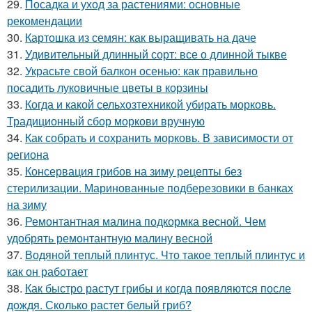
29.
Посадка и уход за растениями: основные
рекомендации
30.
Картошка из семян: как выращивать на даче
31.
Удивительный длинный сорт: все о длинной тыкве
32.
Украсьте свой балкон осенью: как правильно
посадить луковичные цветы в корзины
33.
Когда и какой сельхозтехникой убирать морковь.
Традиционный сбор моркови вручную
34.
Как собрать и сохранить морковь. В зависимости от
региона
35.
Консервация грибов на зиму рецепты без
стерилизации. Маринованные подберезовики в банках
на зиму
36.
Ремонтантная малина подкормка весной. Чем
удобрять ремонтантную малину весной
37.
Водяной теплый плинтус. Что такое теплый плинтус и
как он работает
38.
Как быстро растут грибы и когда появляются после
дождя. Сколько растет белый гриб?