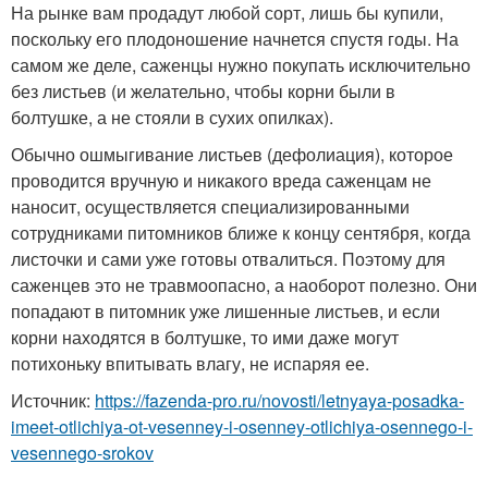
На рынке вам продадут любой сорт, лишь бы купили,
поскольку его плодоношение начнется спустя годы. На
самом же деле, саженцы нужно покупать исключительно
без листьев (и желательно, чтобы корни были в
болтушке, а не стояли в сухих опилках).
Обычно ошмыгивание листьев (дефолиация), которое
проводится вручную и никакого вреда саженцам не
наносит, осуществляется специализированными
сотрудниками питомников ближе к концу сентября, когда
листочки и сами уже готовы отвалиться. Поэтому для
саженцев это не травмоопасно, а наоборот полезно. Они
попадают в питомник уже лишенные листьев, и если
корни находятся в болтушке, то ими даже могут
потихоньку впитывать влагу, не испаряя ее.
Источник:
https://fazenda-pro.ru/novosti/letnyaya-posadka-
imeet-otlichiya-ot-vesenney-i-osenney-otlichiya-osennego-i-
vesennego-srokov