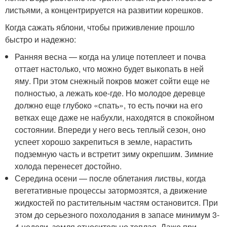
листьями, а концентрируется на развитии корешков.
Когда сажать яблони, чтобы приживление прошло
быстро и надежно:
Ранняя весна — когда на улице потеплеет и почва
оттает настолько, что можно будет выкопать в ней
яму. При этом снежный покров может сойти еще не
полностью, а лежать кое-где. Но молодое деревце
должно еще глубоко «спать», то есть почки на его
ветках еще даже не набухли, находятся в спокойном
состоянии. Впереди у него весь теплый сезон, оно
успеет хорошо закрепиться в земле, нарастить
подземную часть и встретит зиму окрепшим. Зимние
холода перенесет достойно.
Середина осени — после облетания листвы, когда
вегетативные процессы затормозятся, а движение
жидкостей по растительным частям остановится. При
этом до серьезного похолодания в запасе минимум 3-
4 недели, земля относительно теплая. Даже при