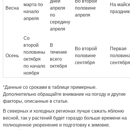
дней
Во второй
марта по
На майск
Весна
апреля
половине
начало
праздник
по
апреля
апреля
середину
апреля
Со
второй
В
Во второй
Первая
половины
течение
Осень
половине
половин
октября
всего
сентября
сентября
по начало
октября
ноября
*Данные со сроками в таблице примерные.
Дополнительно обращайте внимание на погоду и другие
факторы, описанные в статье.
В северных и холодных регионах лучше сажать яблоню
весной, так у растений будет гораздо больше времени на
полноценное укоренение и подготовку к зимовке.