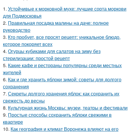
1.
Устойчивые к морковной мухе: лучшие сорта моркови
для Подмосковья
2.
Правильная посадка малины на даче: полное
руководство
3.
Кто пробует, все просят рецепт: уникальное блюдо,
которое покоряет всех
4.
Огурцы кубиками для салатов на зиму без
стерилизации: простой рецепт
5.
Какие кафе и рестораны популярны среди местных
жителей
6.
Как и где хранить яблоки зимой: советы для долгого
сохранения
7.
Секреты долгого хранения яблок: как сохранить их
свежесть до весны
8.
Культурная жизнь Москвы: музеи, театры и фестивали
9.
Простые способы сохранить яблоки свежими в
квартире
10.
Как география и климат Воронежа влияют на его