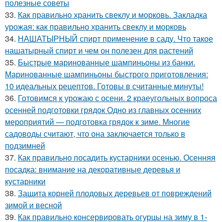
полезные советы
33.
Как правильно хранить свеклу и морковь. Закладка
урожая: как правильно хранить свеклу и морковь
34.
НАШАТЫРНЫЙ спирт применение в саду. Что такое
нашатырный спирт и чем он полезен для растений
35.
Быстрые маринованные шампиньоны из банки.
Маринованные шампиньоны быстрого приготовления:
10 идеальных рецептов. Готовы в считанные минуты!
36.
Готовимся к урожаю с осени. 2 краеугольных вопроса
осенней подготовки грядок Одно из главных осенних
мероприятий — подготовка грядок к зиме. Многие
садоводы считают, что она заключается только в
подзимней
37.
Как правильно посадить кустарники осенью. Осенняя
посадка: внимание на декоративные деревья и
кустарники
38.
Защита корней плодовых деревьев от повреждений
зимой и весной
39.
Как правильно консервировать огурцы на зиму в 1-