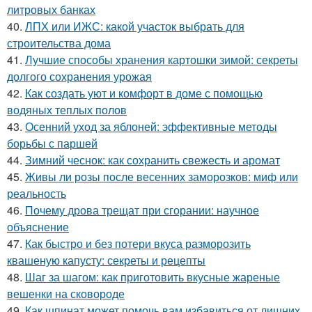
литровых банках
40.
ЛПХ или ИЖС: какой участок выбрать для
строительства дома
41.
Лучшие способы хранения картошки зимой: секреты
долгого сохранения урожая
42.
Как создать уют и комфорт в доме с помощью
водяных теплых полов
43.
Осенний уход за яблоней: эффективные методы
борьбы с паршей
44.
Зимний чеснок: как сохранить свежесть и аромат
45.
Живы ли розы после весенних заморозков: миф или
реальность
46.
Почему дрова трещат при сгорании: научное
объяснение
47.
Как быстро и без потери вкуса разморозить
квашеную капусту: секреты и рецепты
48.
Шаг за шагом: как приготовить вкусные жареные
вешенки на сковороде
49.
Как шпинат может помочь вам избавиться от лишних