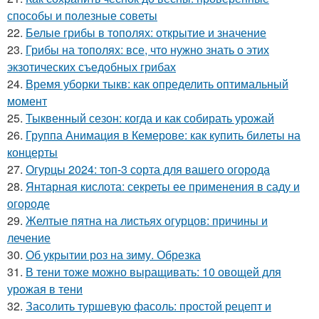
способы и полезные советы
22.
Белые грибы в тополях: открытие и значение
23.
Грибы на тополях: все, что нужно знать о этих
экзотических съедобных грибах
24.
Время уборки тыкв: как определить оптимальный
момент
25.
Тыквенный сезон: когда и как собирать урожай
26.
Группа Анимация в Кемерове: как купить билеты на
концерты
27.
Огурцы 2024: топ-3 сорта для вашего огорода
28.
Янтарная кислота: секреты ее применения в саду и
огороде
29.
Желтые пятна на листьях огурцов: причины и
лечение
30.
Об укрытии роз на зиму. Обрезка
31.
В тени тоже можно выращивать: 10 овощей для
урожая в тени
32.
Засолить туршевую фасоль: простой рецепт и