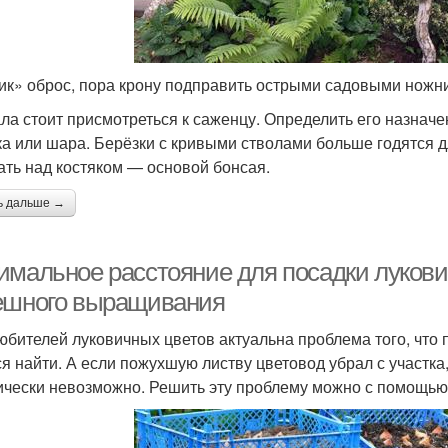
ик» оброс, пора крону подправить острыми садовыми нож
ла стоит присмотреться к саженцу. Определить его назначе
ка или шара. Берёзки с кривыми стволами больше годятся д
ать над костяком — основой бонсая.
ь дальше →
имальное расстояние для посадки лукови
ешного выращивания
юбителей луковичных цветов актуальна проблема того, что 
ся найти. А если пожухшую листву цветовод убрал с участка
ически невозможно. Решить эту проблему можно с помощью 