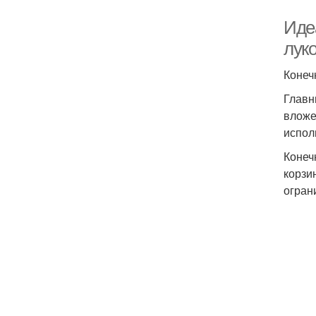
Иде
лук
Конеч
Главн
вложе
испол
Конеч
корзи
огран