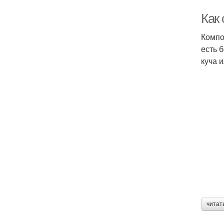
Как 
Компо
есть 
куча 
читат