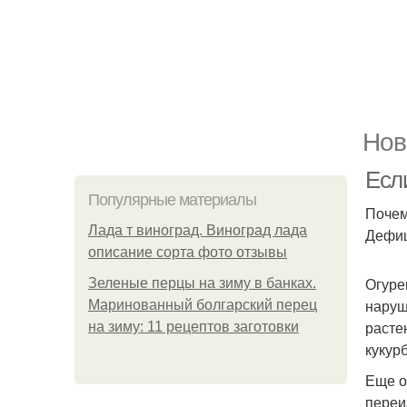
Нов
Есл
Популярные материалы
Почем
Лада т виноград. Виноград лада
Дефиц
описание сорта фото отзывы
Огуре
Зеленые перцы на зиму в банках.
наруш
Маринованный болгарский перец
расте
на зиму: 11 рецептов заготовки
кукур
Еще о
переи