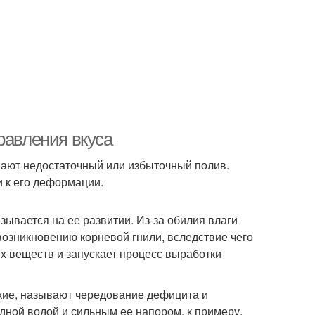
равления вкуса
вают недостаточный или избыточный полив.
и к его деформации.
зывается на ее развитии. Из-за обилия влаги
возникновению корневой гнили, вследствие чего
х веществ и запускает процесс выработки
кие, называют чередование дефицита и
одной водой и сильным ее напором, к примеру,