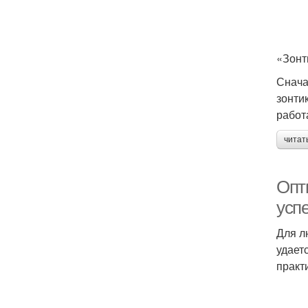
«Зонт
Снача
зонти
работ
читат
Опт
усп
Для л
удает
практ