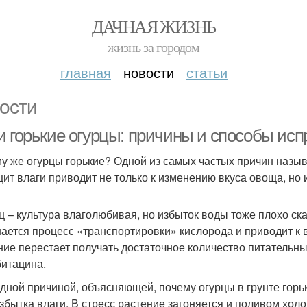
ДАЧНАЯ ЖИЗНЬ
жизнь за городом
главная
новости
статьи
ости
и горькие огурцы: причины и способы исп
у же огурцы горькие? Одной из самых частых причин назы
ит влаги приводит не только к изменению вкуса овоща, но 
ц – культура влаголюбивая, но избыток воды тоже плохо ска
ается процесс «транспортировки» кислорода и приводит к 
ние перестает получать достаточное количество питательны
битацина.
дной причиной, объясняющей, почему огурцы в грунте горь
збытка влаги. В стресс растение загоняется и поливом хол