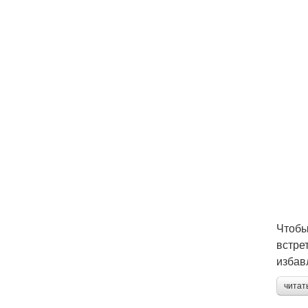
Чтобы
встрет
избав
читат