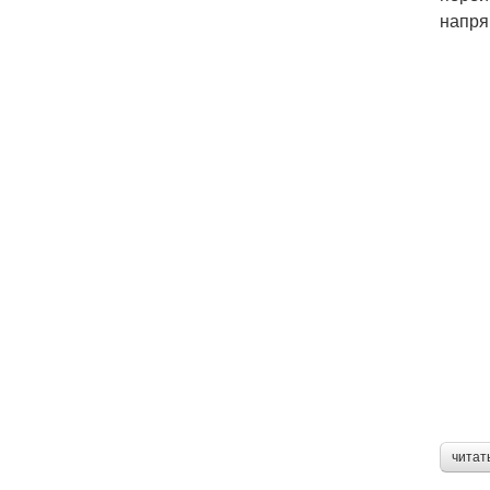
напря
читат