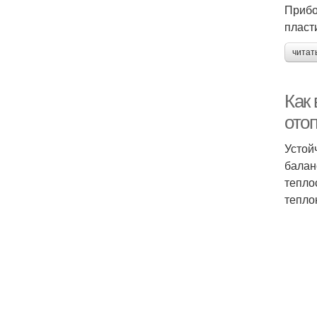
Прибо
пласт
читат
Как
ото
Устой
балан
тепло
тепло