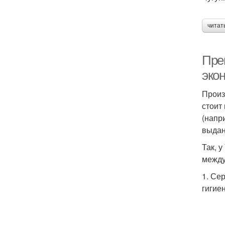
читат
Пре
эко
Произ
стоит
(напр
выдан
Так, 
между
1. Се
гигие