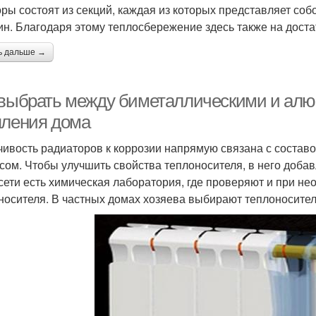
ры состоят из секций, каждая из которых представляет со
ин. Благодаря этому теплосбережение здесь также на дост
ь дальше →
 выбрать между биметаллическими и ал
пления дома
чивость радиаторов к коррозии напрямую связана с состав
сом. Чтобы улучшить свойства теплоносителя, в него доба
сети есть химическая лаборатория, где проверяют и при не
носителя. В частных домах хозяева выбирают теплоноситель