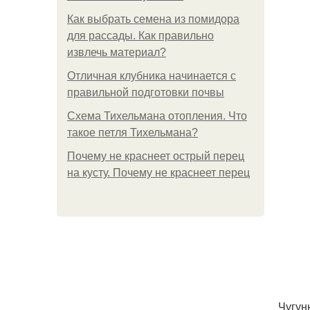
Как выбрать семена из помидора
для рассады. Как правильно
извлечь материал?
Отличная клубника начинается с
правильной подготовки почвы
Схема Тихельмана отопления. Что
такое петля Тихельмана?
Почему не краснеет острый перец
на кусту. Почему не краснеет перец
Чугун