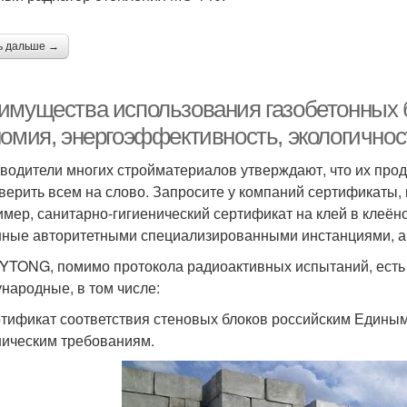
ь дальше →
имущества использования газобетонных б
номия, энергоэффективность, экологичнос
водители многих стройматериалов утверждают, что их прод
 верить всем на слово. Запросите у компаний сертификаты,
имер, санитарно-гигиенический сертификат на клей в клеён
ные авторитетными специализированными инстанциями, а
у YTONG, помимо протокола радиоактивных испытаний, есть и
народные, в том числе:
ртификат соответствия стеновых блоков российским Едины
ническим требованиям.