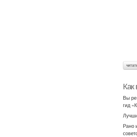
читат
Как
Вы ре
гид «
Лучши
Рано 
совет