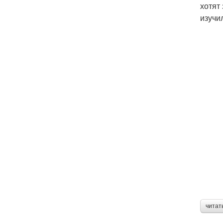
хотят
изучи
читат