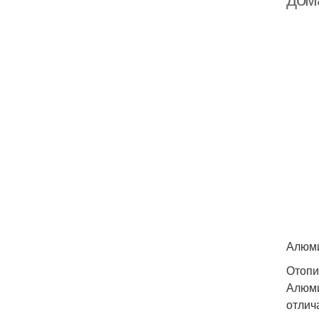
Алюми
Отопи
Алюми
отлич