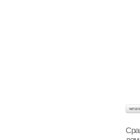
читат
Сра
дом