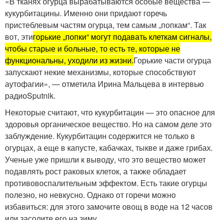
«В тканях огурца вырабатываются особые вещества —
кукурбитацины. Именно они придают горечь
пристеблевым частям огурца, тем самым „попкам“. Так
вот, эти
горькие „попки“ могут подавать клеткам сигналы,
чтобы старые и больные, то есть те, которые не
функциональны, уходили из жизни.
Горькие части огурца
запускают некие механизмы, которые способствуют
аутофагии», — отметила Ирина Мальцева в интервью
радиоSputnik.
Некоторые считают, что кукурбитацин — это опасное для
здоровья органическое вещество. Но на самом деле это
заблуждение. Кукурбитацин содержится не только в
огурцах, а еще в капусте, кабачках, тыкве и даже грибах.
Ученые уже пришли к выводу, что это вещество может
подавлять рост раковых клеток, а также обладает
противовоспалительным эффектом. Есть такие огурцы
полезно, но невкусно. Однако от горечи можно
избавиться: для этого замочите овощ в воде на 12 часов
или засолите его на зиму.