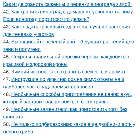
Как и где хранить саженцы и черенки винограда зимой.
42.
Как хранить виноград в домашних условиях на зиму.
Если виноград портится: что делать?
43.
Как создать красивый сад в тени: лучшие растения
для теневых участков
44.
Выращивайте зелёный рай: 10 лучших растений для
тени и полутени
45.
Секреты правильной обрезки березы: как добиться
красивой и здоровой кроны
46.
Зимний чеснок: как сохранить свежесть и аромат
47.
Инструкция по укрытию роз на зиму: ответы на 8
наиболее часто задаваемых вопросов
48.
Необычные способы приготовления вешенок: вкус,
который заставит вас влюбиться в эти грибы
49.
Необычные заменители: как приготовить торт без
шпината
50.
Не только подберезовики: какие еще двойники есть у
белого гриба