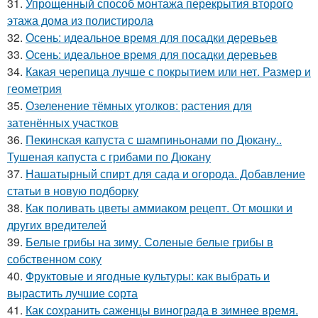
31.
Упрощенный способ монтажа перекрытия второго
этажа дома из полистирола
32.
Осень: идеальное время для посадки деревьев
33.
Осень: идеальное время для посадки деревьев
34.
Какая черепица лучше с покрытием или нет. Размер и
геометрия
35.
Озеленение тёмных уголков: растения для
затенённых участков
36.
Пекинская капуста с шампиньонами по Дюкану..
Тушеная капуста с грибами по Дюкану
37.
Нашатырный спирт для сада и огорода. Добавление
статьи в новую подборку
38.
Как поливать цветы аммиаком рецепт. От мошки и
других вредителей
39.
Белые грибы на зиму. Соленые белые грибы в
собственном соку
40.
Фруктовые и ягодные культуры: как выбрать и
вырастить лучшие сорта
41.
Как сохранить саженцы винограда в зимнее время.