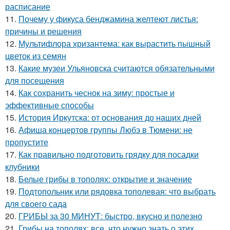
расписание
11.
Почему у фикуса бенджамина желтеют листья:
причины и решения
12.
Мультифлора хризантема: как вырастить пышный
цветок из семян
13.
Какие музеи Ульяновска считаются обязательными
для посещения
14.
Как сохранить чеснок на зиму: простые и
эффективные способы
15.
История Иркутска: от основания до наших дней
16.
Афиша концертов группы Любэ в Тюмени: не
пропустите
17.
Как правильно подготовить грядку для посадки
клубники
18.
Белые грибы в тополях: открытие и значение
19.
Подтопольник или рядовка тополевая: что выбрать
для своего сада
20.
ГРИБЫ за 30 МИНУТ: быстро, вкусно и полезно
21.
Грибы на тополях: все, что нужно знать о этих