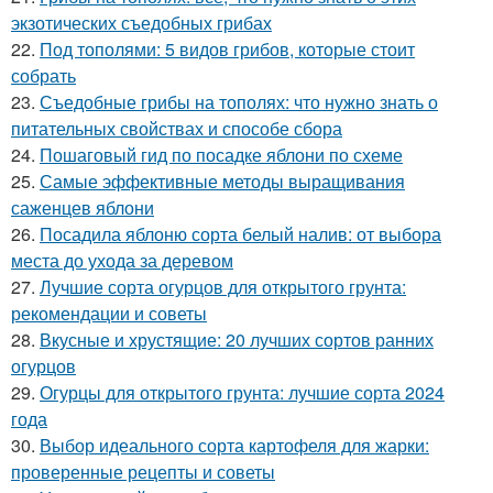
экзотических съедобных грибах
22.
Под тополями: 5 видов грибов, которые стоит
собрать
23.
Съедобные грибы на тополях: что нужно знать о
питательных свойствах и способе сбора
24.
Пошаговый гид по посадке яблони по схеме
25.
Самые эффективные методы выращивания
саженцев яблони
26.
Посадила яблоню сорта белый налив: от выбора
места до ухода за деревом
27.
Лучшие сорта огурцов для открытого грунта:
рекомендации и советы
28.
Вкусные и хрустящие: 20 лучших сортов ранних
огурцов
29.
Огурцы для открытого грунта: лучшие сорта 2024
года
30.
Выбор идеального сорта картофеля для жарки:
проверенные рецепты и советы