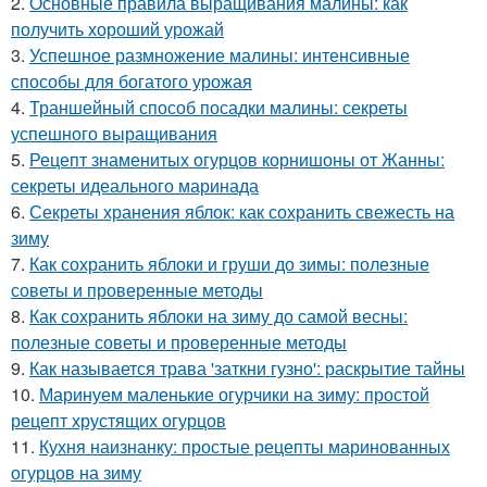
2.
Основные правила выращивания малины: как
получить хороший урожай
3.
Успешное размножение малины: интенсивные
способы для богатого урожая
4.
Траншейный способ посадки малины: секреты
успешного выращивания
5.
Рецепт знаменитых огурцов корнишоны от Жанны:
секреты идеального маринада
6.
Секреты хранения яблок: как сохранить свежесть на
зиму
7.
Как сохранить яблоки и груши до зимы: полезные
советы и проверенные методы
8.
Как сохранить яблоки на зиму до самой весны:
полезные советы и проверенные методы
9.
Как называется трава 'заткни гузно': раскрытие тайны
10.
Маринуем маленькие огурчики на зиму: простой
рецепт хрустящих огурцов
11.
Кухня наизнанку: простые рецепты маринованных
огурцов на зиму