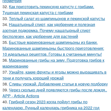
геометрия
32.
Как приготовить пекинскую капусту с грибами.
Тушеная пекинская капуста с грибами
33.
Теплый салат из шампиньонов и пекинской капусты
34.
Нашатырный спирт, как удобрение и полезная
азотная подкормка. Почему нашатырный спирт
бесполезен, как удобрение для растений
35.
Быстрые маринованные шампиньоны из банки.
Маринованные шампиньоны быстрого приготовления:
10 идеальных рецептов. Готовы в считанные минуты!
36.
Маринованные грибы на зиму. Подготовка грибов к
маринованию
37.
Узнайте, какие фрукты и ягоды можно выращивать в
тени и получать хороший урожай
38.
Сливы урожай. Добавление статьи в новую подборку
39.
Через сколько дней появляются грибы после дождя..
APP - Article Actions
40.
Грибной сезон 2023 когда пойдут грибы по
календарю. Лунный календарь грибника на 2022 год