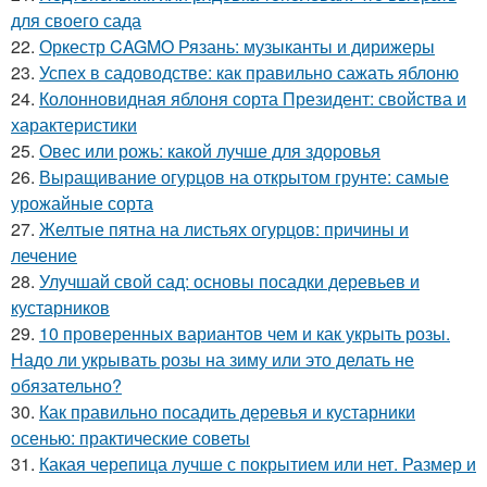
для своего сада
22.
Оркестр CAGMO Рязань: музыканты и дирижеры
23.
Успех в садоводстве: как правильно сажать яблоню
24.
Колонновидная яблоня сорта Президент: свойства и
характеристики
25.
Овес или рожь: какой лучше для здоровья
26.
Выращивание огурцов на открытом грунте: самые
урожайные сорта
27.
Желтые пятна на листьях огурцов: причины и
лечение
28.
Улучшай свой сад: основы посадки деревьев и
кустарников
29.
10 проверенных вариантов чем и как укрыть розы.
Надо ли укрывать розы на зиму или это делать не
обязательно?
30.
Как правильно посадить деревья и кустарники
осенью: практические советы
31.
Какая черепица лучше с покрытием или нет. Размер и