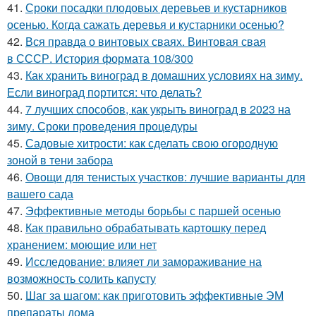
41.
Сроки посадки плодовых деревьев и кустарников
осенью. Когда сажать деревья и кустарники осенью?
42.
Вся правда о винтовых сваях. Винтовая свая
в СССР. История формата 108/300
43.
Как хранить виноград в домашних условиях на зиму.
Если виноград портится: что делать?
44.
7 лучших способов, как укрыть виноград в 2023 на
зиму. Сроки проведения процедуры
45.
Садовые хитрости: как сделать свою огородную
зоной в тени забора
46.
Овощи для тенистых участков: лучшие варианты для
вашего сада
47.
Эффективные методы борьбы с паршей осенью
48.
Как правильно обрабатывать картошку перед
хранением: моющие или нет
49.
Исследование: влияет ли замораживание на
возможность солить капусту
50.
Шаг за шагом: как приготовить эффективные ЭМ
препараты дома