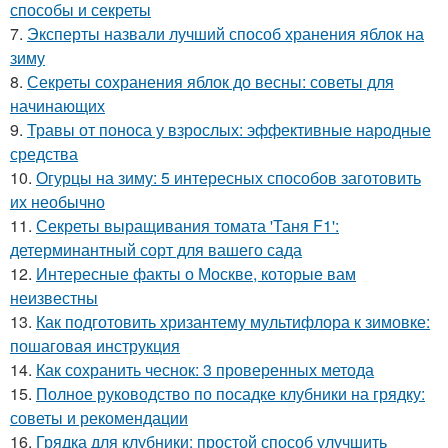
способы и секреты
7.
Эксперты назвали лучший способ хранения яблок на
зиму
8.
Секреты сохранения яблок до весны: советы для
начинающих
9.
Травы от поноса у взрослых: эффективные народные
средства
10.
Огурцы на зиму: 5 интересных способов заготовить
их необычно
11.
Секреты выращивания томата 'Таня F1':
детерминантный сорт для вашего сада
12.
Интересные факты о Москве, которые вам
неизвестны
13.
Как подготовить хризантему мультифлора к зимовке:
пошаговая инструкция
14.
Как сохранить чеснок: 3 проверенных метода
15.
Полное руководство по посадке клубники на грядку:
советы и рекомендации
16.
Грядка для клубники: простой способ улучшить