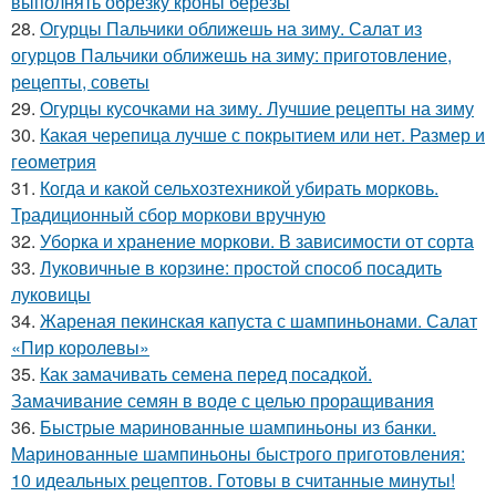
выполнять обрезку кроны березы
28.
Огурцы Пальчики оближешь на зиму. Салат из
огурцов Пальчики оближешь на зиму: приготовление,
рецепты, советы
29.
Огурцы кусочками на зиму. Лучшие рецепты на зиму
30.
Какая черепица лучше с покрытием или нет. Размер и
геометрия
31.
Когда и какой сельхозтехникой убирать морковь.
Традиционный сбор моркови вручную
32.
Уборка и хранение моркови. В зависимости от сорта
33.
Луковичные в корзине: простой способ посадить
луковицы
34.
Жареная пекинская капуста с шампиньонами. Салат
«Пир королевы»
35.
Как замачивать семена перед посадкой.
Замачивание семян в воде с целью проращивания
36.
Быстрые маринованные шампиньоны из банки.
Маринованные шампиньоны быстрого приготовления:
10 идеальных рецептов. Готовы в считанные минуты!