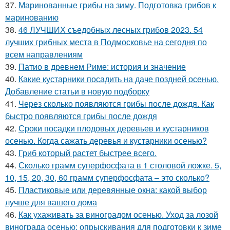
37.
Маринованные грибы на зиму. Подготовка грибов к
маринованию
38.
46 ЛУЧШИХ съедобных лесных грибов 2023. 54
лучших грибных места в Подмосковье на сегодня по
всем направлениям
39.
Патио в древнем Риме: история и значение
40.
Какие кустарники посадить на даче поздней осенью.
Добавление статьи в новую подборку
41.
Через сколько появляются грибы после дождя. Как
быстро появляются грибы после дождя
42.
Сроки посадки плодовых деревьев и кустарников
осенью. Когда сажать деревья и кустарники осенью?
43.
Гриб который растет быстрее всего.
44.
Сколько грамм суперфосфата в 1 столовой ложке. 5,
10, 15, 20, 30, 60 грамм суперфосфата – это сколько?
45.
Пластиковые или деревянные окна: какой выбор
лучше для вашего дома
46.
Как ухаживать за виноградом осенью. Уход за лозой
винограда осенью: опрыскивания для подготовки к зиме